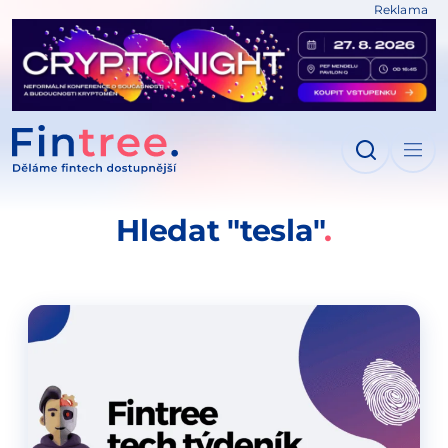
Reklama
IT NA OBSAH
Hledat "tesla"