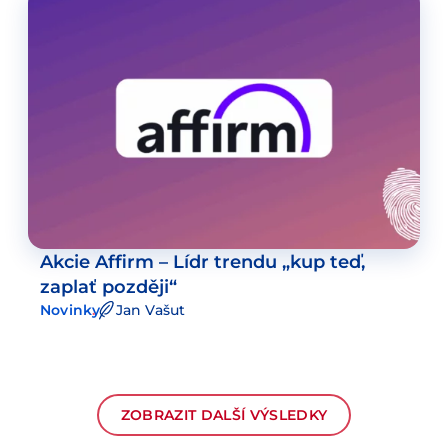
Akcie Affirm – Lídr trendu „kup teď,
zaplať později“
Novinky
Jan Vašut
ZOBRAZIT DALŠÍ VÝSLEDKY