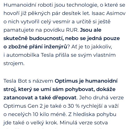
Humanoidní roboti jsou technologie, o které se
hovoří již pěkných pár desítek let. Isaac Asimov
o nich vytvořil celý vesmír a určitě si ještě
pamatujete na povídku RUR.
Jsou ale
skutečně budoucností, nebo se jedná pouze
o zbožné přání inženýrů
? Ať je to jakkoliv,
i automobilka Tesla přišla se svým vlastním
strojem.
Tesla Bot s názvem
Optimus je humanoidní
stroj, který se umí sám pohybovat, dokáže
zatancovat a také dřepovat
. Jeho druhá verze
Optimus Gen 2 je také o 30 % rychlejší a važí
o necelých 10 kilo méně. Z hlediska pohybu
jde také o velký krok. Minulá verze sotva