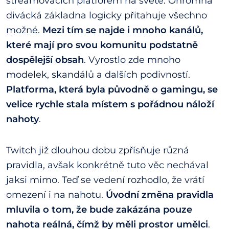
streamovacích platforem na světě. Ohromná
divácká základna logicky přitahuje všechno
možné.
Mezi tím se najde i mnoho kanálů,
které mají pro svou komunitu podstatně
dospělejší obsah
. Vyrostlo zde mnoho
modelek, skandálů a dalších podivností.
Platforma, která byla původně o gamingu, se
velice rychle stala místem s pořádnou náloží
nahoty
.
Twitch již dlouhou dobu zpřísňuje různá
pravidla, avšak konkrétně tuto věc nechával
jaksi mimo. Teď se vedení rozhodlo, že vrátí
omezení i na nahotu.
Úvodní změna pravidla
mluvila o tom, že bude zakázána pouze
nahota reálná, čímž by měli prostor umělci
.