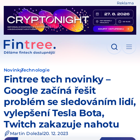
Reklama
IT NA OBSAH
Novinky
Technologie
Fintree tech novinky –
Google začíná řešit
problém se sledováním lidí,
vylepšení Tesla Bota,
Twitch zakazuje nahotu
Martin Doležal
20. 12. 2023