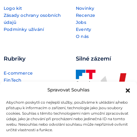
Logo kit
Novinky
Zásady ochrany osobních
Recenze
údajů
Jobs
Podmínky užívání
Eventy
O nás
Rubriky
Silné zázemí
E-commerce
FinTech
Kryptoměny
Spravovat Souhlas
Rozhovory
Technologie
Abychom poskytli co nejlepší služby, používáme k ukládání a/nebo
přístupu k informacím o zařízení, technologie jako jsou soubory
cookies. Souhlas s těmito technologiemi nám umožní zpracovávat
údaje, jako je chování při procházení nebo jedinečná ID na tomto
webu. Nesouhlas nebo odvolání souhlasu může nepříznivě ovlivnit
určité vlastnosti a funkce.