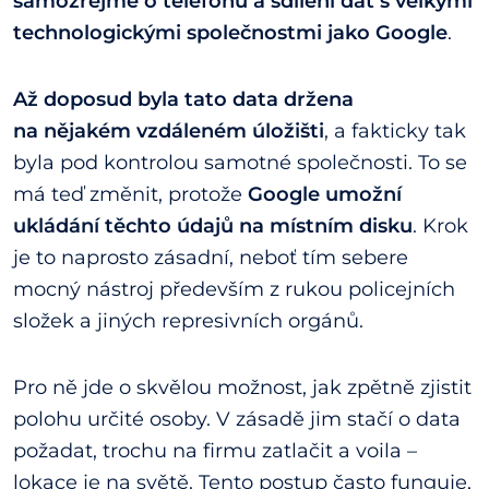
samozřejmě o telefonu a sdílení dat s velkými
technologickými společnostmi jako Google
.
Až doposud byla tato data držena
na nějakém vzdáleném úložišti
, a fakticky tak
byla pod kontrolou samotné společnosti. To se
má teď změnit, protože
Google umožní
ukládání těchto údajů na místním disku
. Krok
je to naprosto zásadní, neboť tím sebere
mocný nástroj především z rukou policejních
složek a jiných represivních orgánů.
Pro ně jde o skvělou možnost, jak zpětně zjistit
polohu určité osoby. V zásadě jim stačí o data
požadat, trochu na firmu zatlačit a voila –
lokace je na světě. Tento postup často funguje,