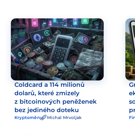
Coldcard a 114 milionů
G
dolarů, které zmizely
e
z bitcoinových peněženek
s
bez jediného doteku
p
Kryptoměny
Michal Mrvoljak
Fi