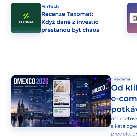
FinTech
Recenze Taxomat:
Když daně z investic
přestanou být chaos
Reklama
Od kli
e-com
potká
nternetov
s katalog
produkt ob