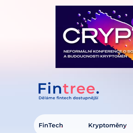
IT NA OBSAH
FinTech
Kryptoměny