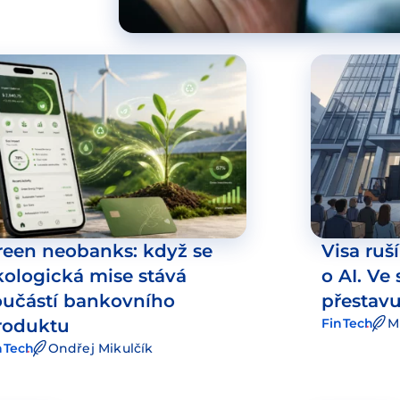
reen neobanks: když se
Visa ruš
kologická mise stává
o AI. Ve
oučástí bankovního
přestavu
roduktu
FinTech
M
nTech
Ondřej Mikulčík