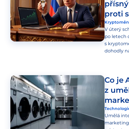
přísný
proti 
Kryptoměn
V úterý sc
po letech
s kryptomě
dohodly na 
kryptofirm
spolu souv
Co je 
z uměl
marke
Technologi
Umělá inte
marketing