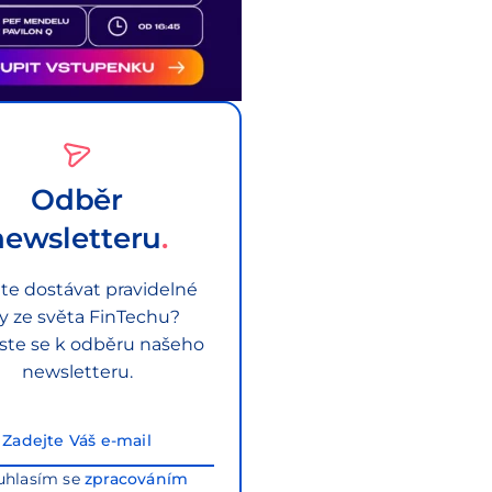
Odběr
newsletteru
te dostávat pravidelné
py ze světa FinTechu?
aste se k odběru našeho
newsletteru.
uhlasím se
zpracováním