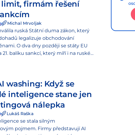
 limit, firmám řešení
os
sankcím
y
Michal Mrvoljak
hválila ruská Státní duma zákon, který
 dohadů legalizuje obchodování
nami. O dva dny později se státy EU
21. balíku sankcí, který míří i na ruské
y. Dvě zprávy ze stejného týdne, které
isí…
AI washing: Když se
é inteligence stane jen
tingová nálepka
e
Lukáš Raška
ligence se stala silným
ovým pojmem. Firmy představují AI