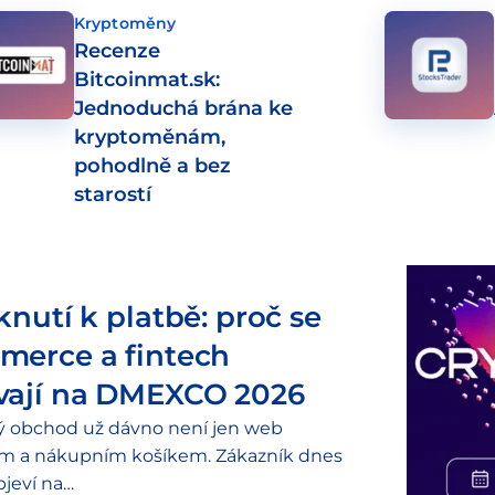
Kryptoměny
Recenze
Bitcoinmat.sk:
Jednoduchá brána ke
kryptoměnám,
pohodlně a bez
starostí
knutí k platbě: proč se
merce a fintech
vají na DMEXCO 2026
ý obchod už dávno není jen web
em a nákupním košíkem. Zákazník dnes
jeví na…