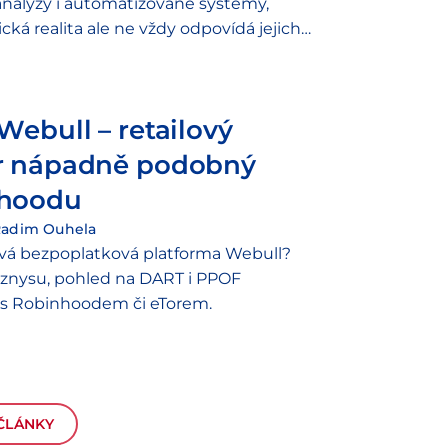
 analýzy i automatizované systémy,
cká realita ale ne vždy odpovídá jejich
nto rozpor označujeme jako AI washing.
Webull – retailový
r nápadně podobný
hoodu
adim Ouhela
ává bezpoplatková platforma Webull?
yznysu, pohled na DART i PPOF
í s Robinhoodem či eTorem.
 ČLÁNKY