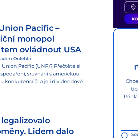
Union Pacific –
niční monopol
titem ovládnout USA
adim Oulehla
e Union Pacific (UNP)? Přečtěte si
spodaření, srovnání s americkou
Chce
u konkurencí či o její dividendové
ti
Přihl
legalizovalo
oměny. Lidem dalo
So