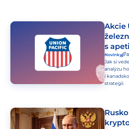
Akcie 
želez
s ape
Novinky
R
Jak si ved
analýzu ho
i kanadsko
strategii.
Rusko 
krypt