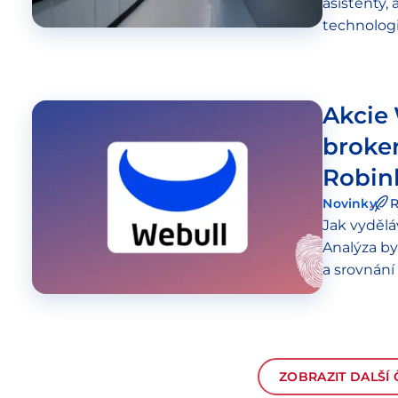
asistenty,
technologi
slibům. Te
Akcie 
broke
Robin
Novinky
R
Jak vyděl
Analýza b
a srovnán
ZOBRAZIT DALŠÍ