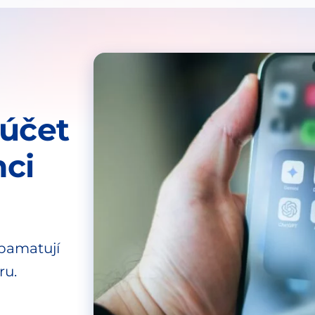
 účet
nci
apamatují
ru.