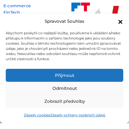
E-commerce
FinTech
Kryptoměny
Spravovat Souhlas
Rozhovory
Technologie
Abychom poskytli co nejlepší služby, používáme k ukládání a/nebo
přístupu k informacím o zařízení, technologie jako jsou soubory
cookies. Souhlas s těmito technologiemi nám umožní zpracovávat
údaje, jako je chování při procházení nebo jedinečná ID na tomto
webu. Nesouhlas nebo odvolání souhlasu může nepříznivě ovlivnit
určité vlastnosti a funkce.
Fintree s.r.o. , IČO: 11932741 , Nové sady 988/2, Staré Brno,
602 00 Brno
Přijmout
Všechny informace uveřejněné na webovém
Odmítnout
portálu
Fintree.cz
jsou určeny výhradně ke studijním
a informativním účelům a neslouží v žádném případě coby
Zobrazit předvolby
konkrétní investiční doporučení.
Více informací naleznete
zde
.
Zásady cookies
Zásady ochrany osobních údajů