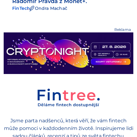
Radomír Pravda z Monet+.
FinTech
Ondra Machač
Reklama
Jsme parta nadšenců, která věří, že vám fintech
může pomoci v každodenním životě. Inspirujeme lidi
sadou článků, recenzí a tipů ze světa fintechu.