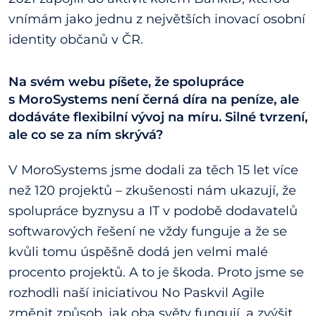
vnímám jako jednu z největších inovací osobní
identity občanů v ČR.
Na svém webu píšete, že spolupráce
s MoroSystems není černá díra na peníze, ale
dodáváte flexibilní vývoj na míru. Silné tvrzení,
ale co se za ním skrývá?
V MoroSystems jsme dodali za těch 15 let více
než 120 projektů – zkušenosti nám ukazují, že
spolupráce byznysu a IT v podobě dodavatelů
softwarových řešení ne vždy funguje a že se
kvůli tomu úspěšně dodá jen velmi malé
procento projektů. A to je škoda. Proto jsme se
rozhodli naší iniciativou No Paskvil Agile
změnit způsob, jak oba světy fungují, a zvýšit