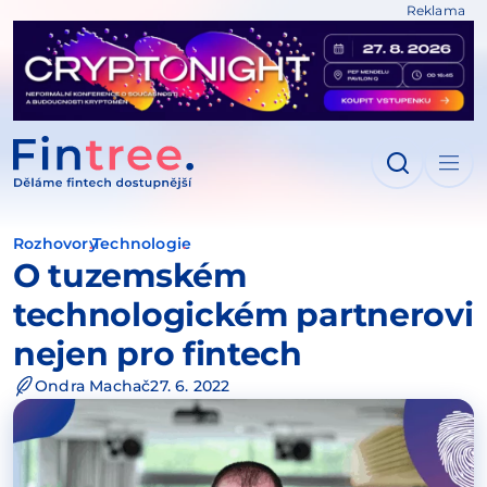
Reklama
IT NA OBSAH
Rozhovory
Technologie
O tuzemském
technologickém partnerovi
nejen pro fintech
Ondra Machač
27. 6. 2022