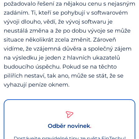
požadovalo řešení za nějakou cenu s nejasným
zadáním. Ti, kteří se pohybují v softwarovém
vývoji dlouho, vědí, že vývoj softwaru je
neustálá změna a že po dobu vývoje se může
situace několikrát zcela změnit. Zároveň
vidíme, že vzájemná důvěra a společný zájem
na výsledku je jeden z hlavních ukazatelů
budoucího úspěchu. Pokud se na těchto
pilířích nestaví, tak ano, může se stát, že se
vyhazují peníze oknem.
Odběr novinek
Dostávejte pravidelné tipy ze světa FinTechu!