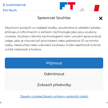
E-commerce
FinTech
Kryptoměny
Spravovat Souhlas
Rozhovory
Technologie
Abychom poskytli co nejlepší služby, používáme k ukládání a/nebo
přístupu k informacím o zařízení, technologie jako jsou soubory
cookies. Souhlas s těmito technologiemi nám umožní zpracovávat
údaje, jako je chování při procházení nebo jedinečná ID na tomto
webu. Nesouhlas nebo odvolání souhlasu může nepříznivě ovlivnit
určité vlastnosti a funkce.
Fintree s.r.o. , IČO: 11932741 , Nové sady 988/2, Staré Brno,
602 00 Brno
Přijmout
Všechny informace uveřejněné na webovém
Odmítnout
portálu
Fintree.cz
jsou určeny výhradně ke studijním
a informativním účelům a neslouží v žádném případě coby
Zobrazit předvolby
konkrétní investiční doporučení.
Více informací naleznete
zde
.
Zásady cookies
Zásady ochrany osobních údajů