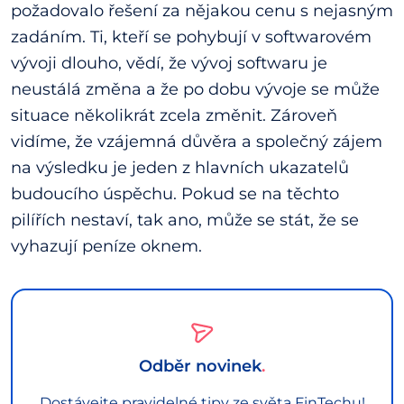
požadovalo řešení za nějakou cenu s nejasným
zadáním. Ti, kteří se pohybují v softwarovém
vývoji dlouho, vědí, že vývoj softwaru je
neustálá změna a že po dobu vývoje se může
situace několikrát zcela změnit. Zároveň
vidíme, že vzájemná důvěra a společný zájem
na výsledku je jeden z hlavních ukazatelů
budoucího úspěchu. Pokud se na těchto
pilířích nestaví, tak ano, může se stát, že se
vyhazují peníze oknem.
Odběr novinek
Dostávejte pravidelné tipy ze světa FinTechu!