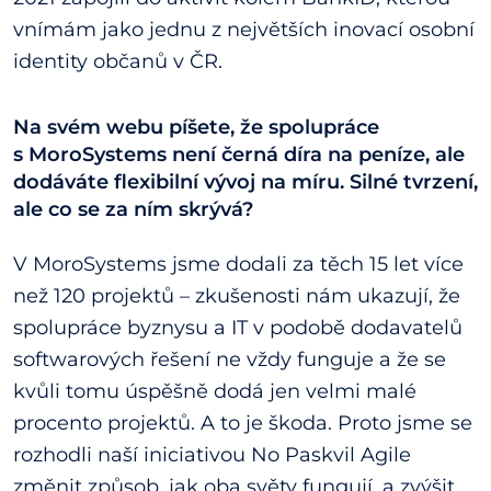
vnímám jako jednu z největších inovací osobní
identity občanů v ČR.
Na svém webu píšete, že spolupráce
s MoroSystems není černá díra na peníze, ale
dodáváte flexibilní vývoj na míru. Silné tvrzení,
ale co se za ním skrývá?
V MoroSystems jsme dodali za těch 15 let více
než 120 projektů – zkušenosti nám ukazují, že
spolupráce byznysu a IT v podobě dodavatelů
softwarových řešení ne vždy funguje a že se
kvůli tomu úspěšně dodá jen velmi malé
procento projektů. A to je škoda. Proto jsme se
rozhodli naší iniciativou No Paskvil Agile
změnit způsob, jak oba světy fungují, a zvýšit