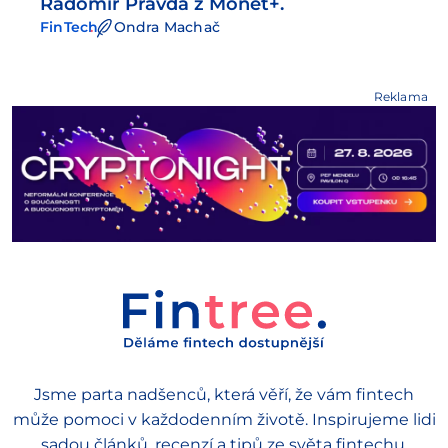
Radomír Pravda z Monet+.
FinTech
Ondra Machač
Reklama
Jsme parta nadšenců, která věří, že vám fintech
může pomoci v každodenním životě. Inspirujeme lidi
sadou článků, recenzí a tipů ze světa fintechu.