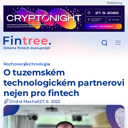
Reklama
IT NA OBSAH
Rozhovory
Technologie
O tuzemském
technologickém partnerovi
nejen pro fintech
Ondra Machač
27. 6. 2022