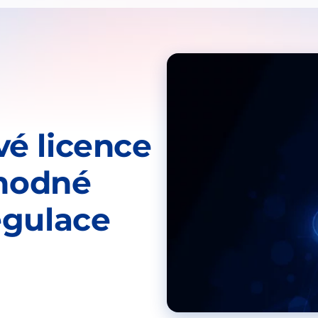
:
é licence
chodné
egulace