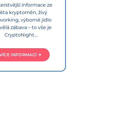
erstvější informace ze
ěta kryptoměn, živý
working, výborné jídlo
vělá zábava – to vše je
CryptoNight…
VÍCE INFORMACÍ