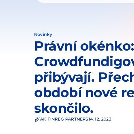
Novinky
Právní okénko
Crowdfundigov
přibývají. Pře
období nové r
skončilo.
AK FINREG PARTNERS
14. 12. 2023