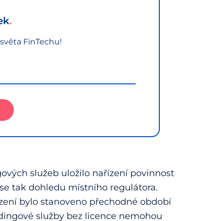
ek
 světa FinTechu!
ých služeb uložilo nařízení povinnost
t se tak dohledu místního regulátora.
řízení bylo stanoveno přechodné období
undingové služby bez licence nemohou