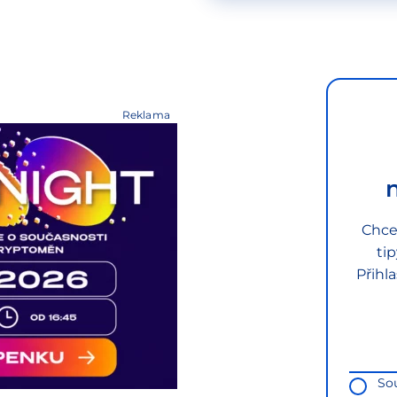
Reklama
Chce
ti
Přihl
So