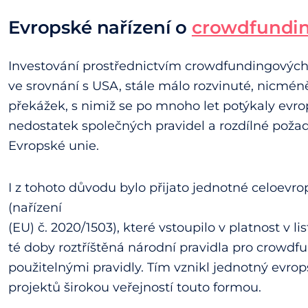
Evropské nařízení o
crowdfundi
Investování prostřednictvím crowdfundingových 
ve srovnání s USA, stále málo rozvinuté, nicméně
překážek, s nimiž se po mnoho let potýkaly evr
nedostatek společných pravidel a rozdílné požad
Evropské unie.
I z tohoto důvodu bylo přijato jednotné celoevr
(nařízení
(EU) č. 2020/1503), které vstoupilo v platnost v l
té doby roztříštěná národní pravidla pro crow
použitelnými pravidly. Tím vznikl jednotný evrop
projektů širokou veřejností touto formou.