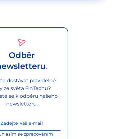
Odběr
newsletteru
te dostávat pravidelné
py ze světa FinTechu?
aste se k odběru našeho
newsletteru.
uhlasím se
zpracováním