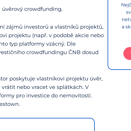
Nejč
í a úvěrový crowdfunding.
sv
net
ní zájmů investorů a vlastníků projektů,
a sk
kovi projektu (např. v podobě akcie nebo
nto typ platformy vzácný. Dle
investičního crowdfundingu ČNB dosud
r poskytuje vlastníkovi projektu úvěr,
 vrátit nebo vracet ve splátkách. V
tformy pro investice do nemovitostí.
vestown.