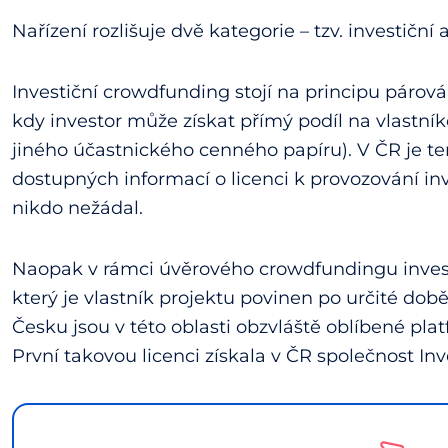
Nařízení rozlišuje dvě kategorie – tzv. investičn
Investiční crowdfunding stojí na principu párová
kdy investor může získat přímý podíl na vlastní
jiného účastnického cenného papíru). V ČR je te
dostupných informací o licenci k provozování 
nikdo nežádal.
Naopak v rámci úvěrového crowdfundingu investo
který je vlastník projektu povinen po určité době
Česku jsou v této oblasti obzvláště oblíbené pla
První takovou licenci získala v ČR společnost In