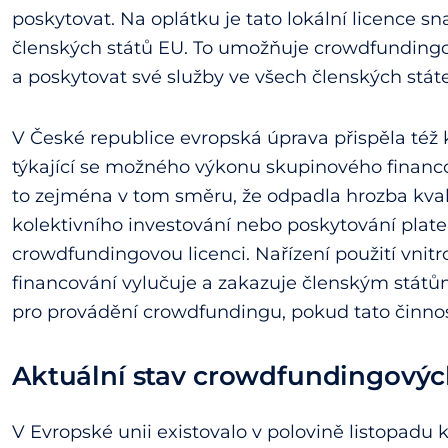
poskytovat. Na oplátku je tato lokální licence s
členských států EU. To umožňuje crowdfunding
a poskytovat své služby ve všech členských stá
V České republice evropská úprava přispěla též k
týkající se možného výkonu skupinového financ
to zejména v tom směru, že odpadla hrozba kval
kolektivního investování nebo poskytování plate
crowdfundingovou licenci. Nařízení použití vnit
financování vylučuje a zakazuje členským států
pro provádění crowdfundingu, pokud tato činnos
Aktuální stav crowdfundingovýc
V Evropské unii existovalo v polovině listopadu 