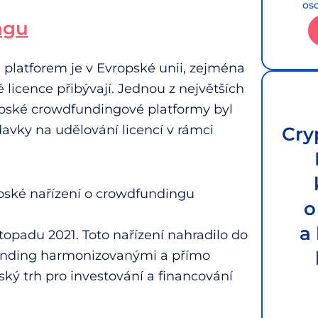
os
ngu
platforem je v Evropské unii, zejména
 licence přibývají. Jednou z největších
opské crowdfundingové platformy byl
avky na udělování licencí v rámci
Cry
opské nařízení o crowdfundingu
o
a
istopadu 2021. Toto nařízení nahradilo do
dfunding harmonizovanými a přímo
ský trh pro investování a financování