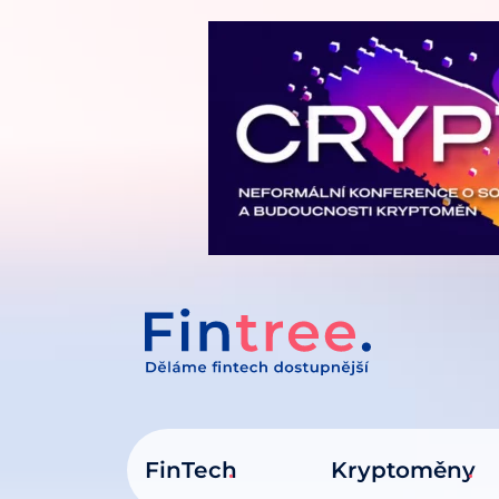
IT NA OBSAH
FinTech
Kryptoměny