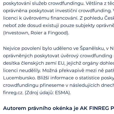
poskytování služeb crowdfundingu. Většina z těch
oprávněna poskytovat investiční crowdfunding.
licenci k úvěrovému financování. Z pohledu České
neboť zde dosud existují pouze subjekty opráv
(Investown, Roier a Fingood).
Nejvíce povolení bylo uděleno ve Španělsku, v N
oprávněných poskytovat úvěrový crowdfunding má
desítka členských zemí EU, jejichž orgány do
licenci neudělily. Možná překvapivě mezi ně pat
Lucembursko. Bližší informace o statistice posky
crowdfundingu přineseme v následujících dnech
finreg.cz. (Zdroj údajů: ESMA).
Autorem právního okénka je AK FINREG