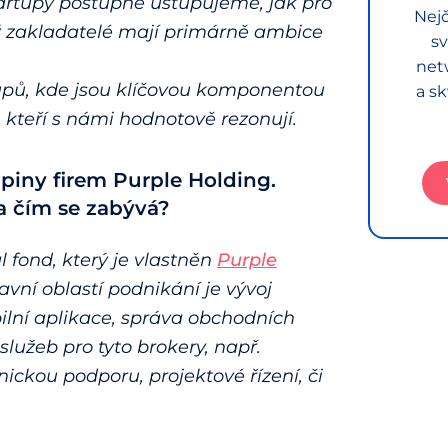
artupy postupně ustupujeme, jak pro
Nejč
hž zakladatelé mají primárně ambice
sv
net
tupů, kde jsou klíčovou komponentou
a sk
, kteří s námi hodnotově rezonují.
piny firem Purple Holding.
 a čím se zabývá?
 fond, který je vlastněn
Purple
vní oblastí podnikání je vývoj
ilní aplikace, správa obchodních
 služeb pro tyto brokery, např.
ckou podporu, projektové řízení, či