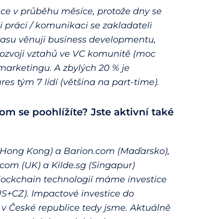
ce v průběhu měsíce, protože dny se
 práci / komunikaci se zakladateli
% času věnuji business developmentu,
 rozvoji vztahů ve VC komunitě (moc
marketingu. A zbylých 20 % je
 tým 7 lidí (většina na part-time).
om se poohlížíte? Jste aktivní také
m (Hong Kong) a Barion.com (Maďarsko),
com (UK) a Kilde.sg (Singapur)
 blockchain technologií máme investice
US+CZ). Impactové investice do
í v České republice tedy jsme. Aktuálně