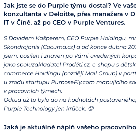
Jak jste se do Purple týmu dostal? Ve va
konzultanta v Deloitte, přes manažera v D
IT v Číně, až po CEO v Purple Ventures.
S Davidem Kašperem, CEO Purple Holdingu, mne
Skondrojanis (Cocuma.cz) a od konce dubna 20
jsem, posílen i znaven po Vámi uvedených korpo
jako spoluzakladatel Proděti.cz, e-shopu s děts
commerce Holdingu (později Mall Group) v port
u zrodu startupu PurposeFly.com mapujícího soc
v pracovních týmech.
Odtud už to bylo do na hodnotách postaveného, 
Purple Technology jen krůček. 🙂
Jaká je aktuálně náplň vašeho pracovníh