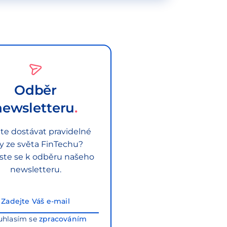
Odběr
newsletteru
te dostávat pravidelné
py ze světa FinTechu?
aste se k odběru našeho
newsletteru.
uhlasím se
zpracováním