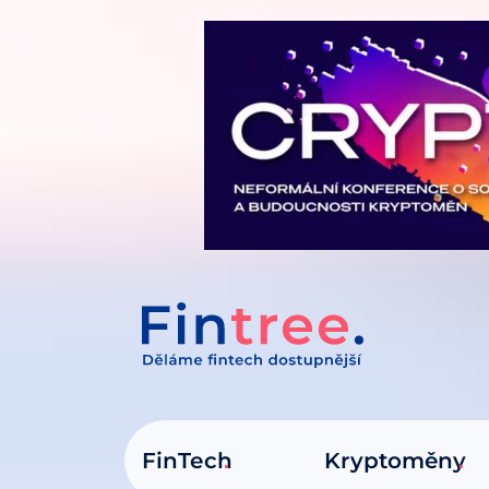
IT NA OBSAH
FinTech
Kryptoměny