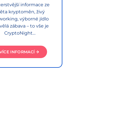
erstvější informace ze
ěta kryptoměn, živý
working, výborné jídlo
vělá zábava – to vše je
CryptoNight…
VÍCE INFORMACÍ