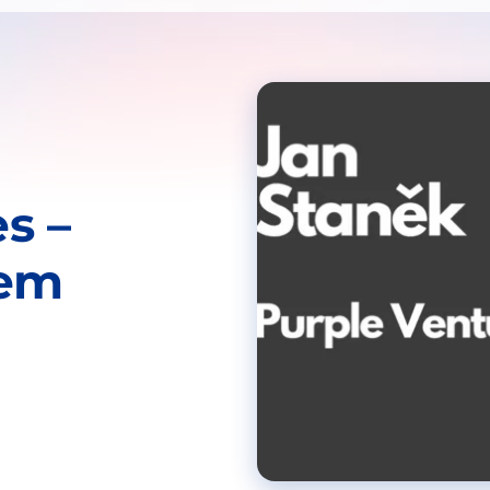
s –
nem