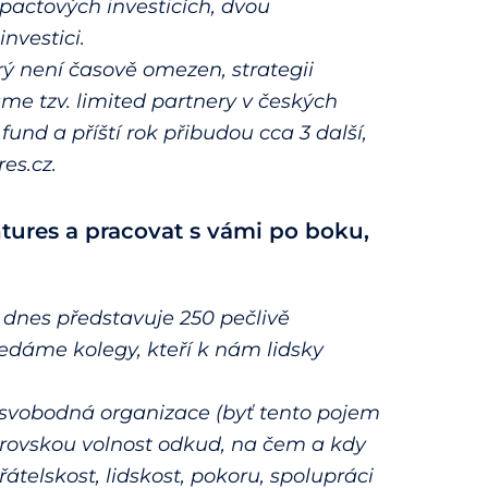
pactových investicích, dvou
nvestici.
ý není časově omezen, strategii
me tzv. limited partnery v českých
fund a příští rok přibudou cca 3 další,
es.cz.
tures a pracovat s vámi po boku,
, dnes představuje 250 pečlivě
ledáme kolegy, kteří k nám lidsky
 svobodná organizace (byť tento pojem
brovskou volnost odkud, na čem a kdy
elskost, lidskost, pokoru, spolupráci