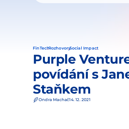
FinTech
Rozhovory
Social Impact
Purple Venture
povídání s Ja
Staňkem
Ondra Machač
14. 12. 2021