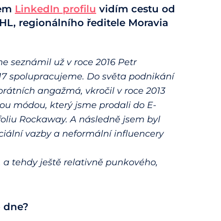
šem
LinkedIn profilu
vidím cestu od
HL, regionálního ředitele Moravia
 seznámil už v roce 2016 Petr
17 spolupracujeme. Do světa podnikání
rátních angažmá, vkročil v roce 2013
kou módou, který jsme prodali do E-
foliu Rockaway. A následně jsem byl
iální vazby a neformální influencery
a tehdy ještě relativně punkového,
o dne?