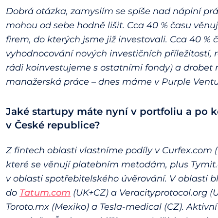
Dobrá otázka, zamyslím se spíše nad náplní prá
mohou od sebe hodně lišit. Cca 40 % času věnuji
firem, do kterých jsme již investovali. Cca 40 
vyhodnocování nových investičních příležitostí,
rádi koinvestujeme s ostatními fondy) a drobet 
manažerská práce – dnes máme v Purple Ventures
Jaké startupy máte nyní v portfoliu a po k
v České republice?
Z fintech oblasti vlastníme podíly v Curfex.co
které se věnují platebním metodám, plus Tymit.
v oblasti spotřebitelského úvěrování. V oblasti
do
Tatum.com
(UK+CZ) a Veracityprotocol.org (
Toroto.mx (Mexiko) a Tesla-medical (CZ). Aktivn