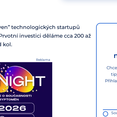
ven” technologických startupů
rvotní investici děláme cca 200 až
 kol.
Reklama
Chce
ti
Přihl
So