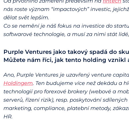
Od prvotního zaměření především na
fintech
st
nás roste význam “impactových” investic, jejic
dělat svět lepším.
Co se nemění je náš fokus na investice do star
softwarové technologie, a musí za nimi stát lidé
Purple Ventures jako takový spadá do sku
Můžete nám říci, jak tento holding vznikl
Ano, Purple Ventures je uzavřený venture capital
Holdingem
. Ten budujeme více než dekádu a hla
technologií pro forexové brokery (webové a mob
serverů, řízení rizik), resp. poskytování sdílených
marketing, compliance, platební metody, zákazni
HR.