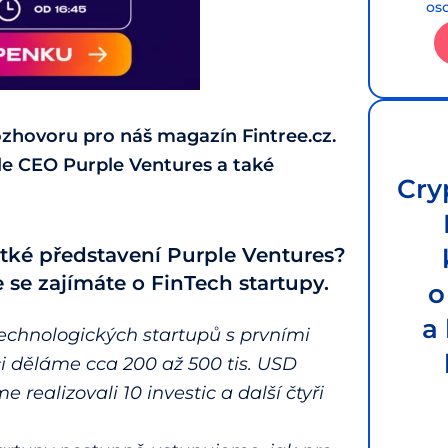
os
rozhovoru pro náš magazín Fintree.cz.
le CEO Purple Ventures a také
Cry
tké představení Purple Ventures?
se zajímáte o FinTech startupy.
o
a
technologických startupů s prvními
ci děláme cca 200 až 500 tis. USD
 realizovali 10 investic a další čtyři