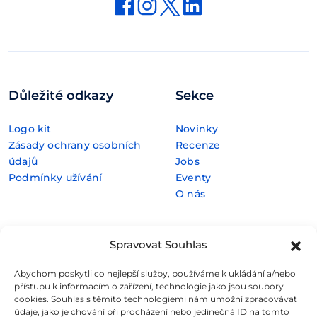
Důležité odkazy
Sekce
Logo kit
Novinky
Zásady ochrany osobních
Recenze
údajů
Jobs
Podmínky užívání
Eventy
O nás
Rubriky
Silné zázemí
Spravovat Souhlas
Abychom poskytli co nejlepší služby, používáme k ukládání a/nebo
E-commerce
přístupu k informacím o zařízení, technologie jako jsou soubory
FinTech
cookies. Souhlas s těmito technologiemi nám umožní zpracovávat
Kryptoměny
údaje, jako je chování při procházení nebo jedinečná ID na tomto