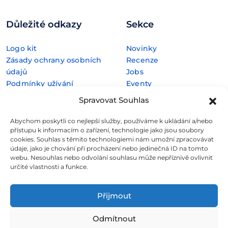
Důležité odkazy
Sekce
Logo kit
Novinky
Zásady ochrany osobních
Recenze
údajů
Jobs
Podmínky užívání
Eventy
O nás
Spravovat Souhlas
Abychom poskytli co nejlepší služby, používáme k ukládání a/nebo
přístupu k informacím o zařízení, technologie jako jsou soubory
Rubriky
Silné zázemí
cookies. Souhlas s těmito technologiemi nám umožní zpracovávat
údaje, jako je chování při procházení nebo jedinečná ID na tomto
E-commerce
webu. Nesouhlas nebo odvolání souhlasu může nepříznivě ovlivnit
určité vlastnosti a funkce.
FinTech
Kryptoměny
Rozhovory
Přijmout
Technologie
Odmítnout