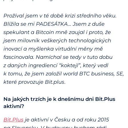
Prožíval jsem v té době krizi středního věku.
Blížila se mi PADESÁTKA… Jsem z duše
spekulant a Bitcoin mně zaujal i proto, že
jsem milovník veškerých technologických
inovací a myšlenka virtuální měny mě
fascinovala. Namíchal se tedy v tuto dobu
z daných ingrediencí “koktejl”, který vedl
k tomu, že jsem založil world BTC business, SE,
které provozuje Bit.plus
.
Na jakých trzích je k dnešnímu dni Bit.Plus
aktivní?
Bit.Plus
je aktivní v Česku a od roku 2015
na Slovensku. V budoucnu bychom rádi