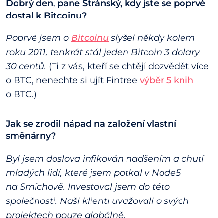
Dobrý den, pane Stránský, kdy jste se poprvé
dostal k Bitcoinu?
Poprvé jsem o
Bitcoinu
slyšel někdy kolem
roku 2011, tenkrát stál jeden Bitcoin 3 dolary
30 centů.
(Ti z vás, kteří se chtějí dozvědět více
o BTC, nenechte si ujít Fintree
výběr 5 knih
o BTC.)
Jak se zrodil nápad na založení vlastní
směnárny?
Byl jsem doslova infikován nadšením a chutí
mladých lidí, které jsem potkal v Node5
na Smíchově. Investoval jsem do této
společnosti. Naši klienti uvažovali o svých
projektech pouze globálně.