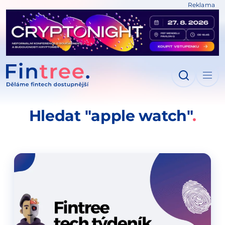
Reklama
IT NA OBSAH
Hledat "apple watch"