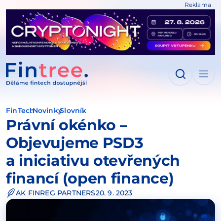
Reklama
IT NA OBSAH
FinTech
Novinky
Slovník
Právní okénko –
Objevujeme PSD3
a iniciativu otevřených
financí (open finance)
AK FINREG PARTNERS
20. 9. 2023