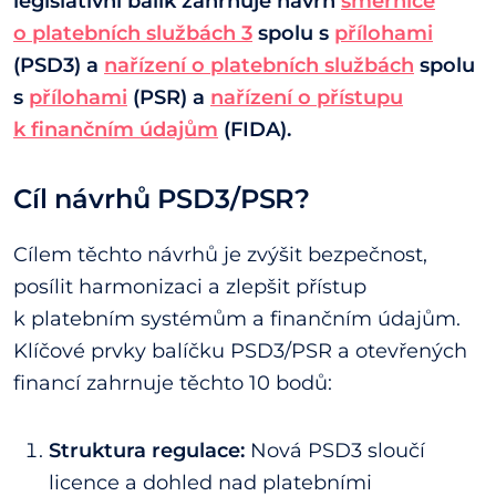
legislativní balík zahrnuje návrh
směrnice
o platebních službách 3
spolu s
přílohami
(PSD3) a
nařízení o platebních službách
spolu
s
přílohami
(PSR) a
nařízení o přístupu
k finančním údajům
(FIDA).
Cíl návrhů PSD3/PSR?
Cílem těchto návrhů je zvýšit bezpečnost,
posílit harmonizaci a zlepšit přístup
k platebním systémům a finančním údajům.
Klíčové prvky balíčku PSD3/PSR a otevřených
financí zahrnuje těchto 10 bodů:
Struktura regulace:
Nová PSD3 sloučí
licence a dohled nad platebními