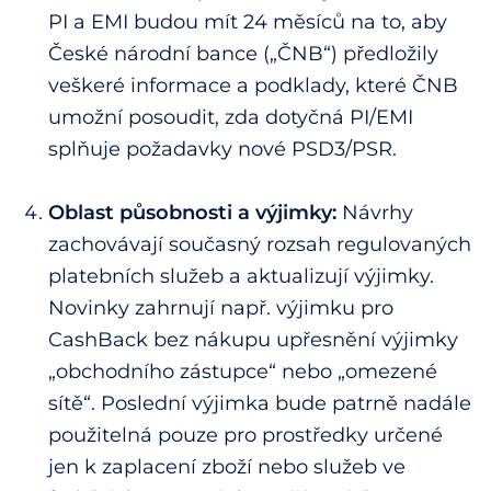
PI a EMI budou mít 24 měsíců na to, aby
České národní bance („ČNB“) předložily
veškeré informace a podklady, které ČNB
umožní posoudit, zda dotyčná PI/EMI
splňuje požadavky nové PSD3/PSR.
Oblast působnosti a výjimky:
Návrhy
zachovávají současný rozsah regulovaných
platebních služeb a aktualizují výjimky.
Novinky zahrnují např. výjimku pro
CashBack bez nákupu upřesnění výjimky
„obchodního zástupce“ nebo „omezené
sítě“. Poslední výjimka bude patrně nadále
použitelná pouze pro prostředky určené
jen k zaplacení zboží nebo služeb ve