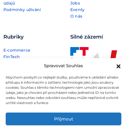
údajů
Jobs
Podmínky užívání
Eventy
O nás
Rubriky
Silné zázemí
E-commerce
FinTech
Kryptoměny
Spravovat Souhlas
Rozhovory
Technologie
Abychom poskytli co nejlepší služby, používáme k ukládání a/nebo
přístupu k informacím o zařízení, technologie jako jsou soubory
cookies. Souhlas s těmito technologiemi nám umožní zpracovávat
údaje, jako je chování při procházení nebo jedinečná ID na tomto
webu. Nesouhlas nebo odvolání souhlasu může nepříznivě ovlivnit
určité vlastnosti a funkce.
Fintree s.r.o. , IČO: 11932741 , Nové sady 988/2, Staré Brno,
602 00 Brno
Přijmout