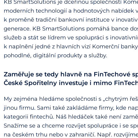
KB SmartSolutions je dceřinou společností Komer
moderních technologií a hodnotových nabídek v o
k proměně tradiční bankovní instituce v inovati
generace. KB SmartSolutions pomáhá bance dos
služeb a stát se lídrem ve spolupráci s inovativn
k naplnění jedné z hlavních vizí Komerční banky
pohodlné, digitální produkty a služby.
Zaměřuje se tedy hlavně na FinTechové sp
České Spořitelny investuje i mimo FinTech
My zejména hledáme společnosti s „chytrým řeše
jinou firmu. Sami také zakládáme firmy, kde n
kategorii fintechů. Náš hledáček také není zamě
Snažíme se a chceme rozvíjet spolupráce i se sp
na českém trhu nebo v zahraničí. Např. rozvíjím