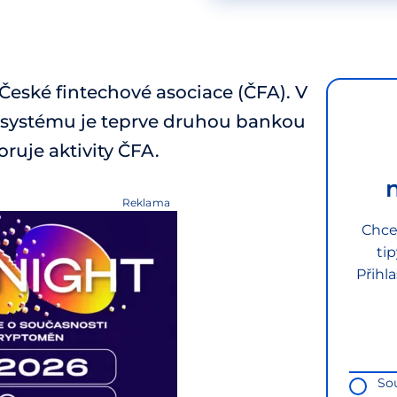
České fintechové asociace (ČFA). V
osystému je teprve druhou bankou
ruje aktivity ČFA.
Reklama
Chce
ti
Přihl
So