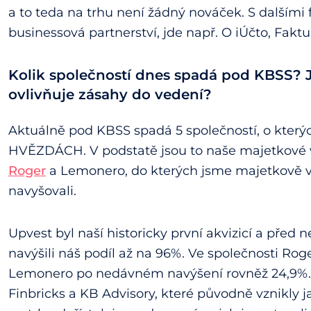
a to teda na trhu není žádný nováček. S dalšími 
businessová partnerství, jde např. O iÚčto, Faktur
Kolik společností dnes spadá pod KBSS? J
ovlivňuje zásahy do vedení?
Aktuálně pod KBSS spadá 5 společností, o kterýc
HVĚZDÁCH. V podstatě jsou to naše majetkové v
Roger
a Lemonero, do kterých jsme majetkově vs
navyšovali.
Upvest byl naší historicky první akvizicí a pře
navýšili náš podíl až na 96%. Ve společnosti Rog
Lemonero po nedávném navýšení rovněž 24,9%. Po
Finbricks a KB Advisory, které původně vznikly jak