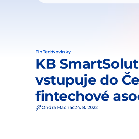
FinTech
Novinky
KB SmartSolut
vstupuje do Č
fintechové aso
Ondra Machač
24. 8. 2022