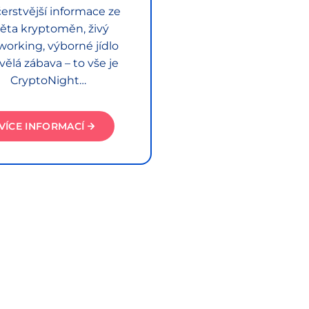
erstvější informace ze
ěta kryptoměn, živý
working, výborné jídlo
vělá zábava – to vše je
CryptoNight…
VÍCE INFORMACÍ