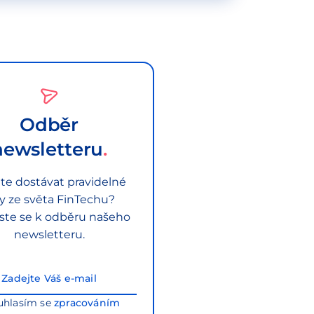
Odběr
newsletteru
te dostávat pravidelné
py ze světa FinTechu?
aste se k odběru našeho
newsletteru.
uhlasím se
zpracováním