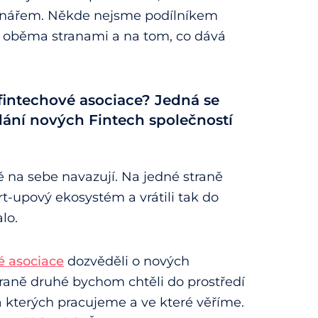
onářem. Někde nejsme podílníkem
 oběma stranami a na tom, co dává
fintechové asociace? Jedná se
ní nových Fintech společností
 na sebe navazují. Na jedné straně
t-upový ekosystém a vrátili tak do
lo.
é asociace
dozvěděli o nových
traně druhé bychom chtěli do prostředí
a kterých pracujeme a ve které věříme.