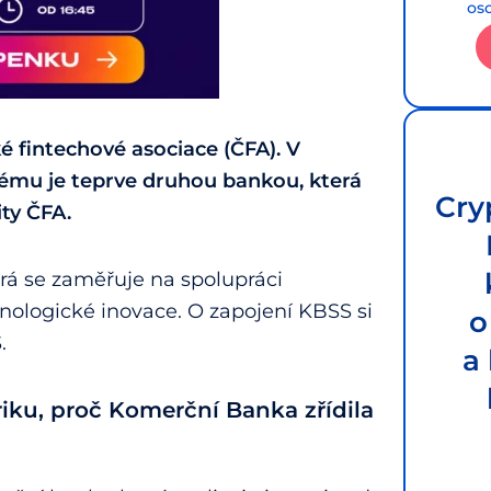
os
 fintechové asociace (ČFA). V
ému je teprve druhou bankou, která
Cry
ty ČFA.
rá se zaměřuje na spolupráci
nologické inovace. O zapojení KBSS si
o
.
a
ku, proč Komerční Banka zřídila