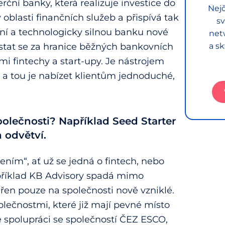
ční banky, která realizuje investice do
Nejč
blasti finančních služeb a přispívá tak
sv
vní a technologicky silnou banku nové
net
tat se za hranice běžných bankovních
a sk
ími fintechy a start-upy. Je nástrojem
 a tou je nabízet klientům jednoduché,
olečnosti? Například Seed Starter
 odvětví.
ním“, ať už se jedná o fintech, nebo
apříklad KB Advisory spadá mimo
řen pouze na společnosti nově vzniklé.
olečnostmi, které již mají pevné místo
e spolupráci se společností ČEZ ESCO,