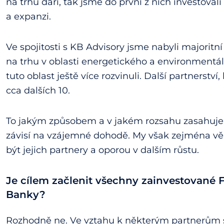
na trhu daří, tak jsme do první z nich investovali 
a expanzi.
Ve spojitosti s KB Advisory jsme nabyli majoritní 
na trhu v oblasti energetického a environmentá
tuto oblast ještě více rozvinuli. Další partnerst
cca dalších 10.
To jakým způsobem a v jakém rozsahu zasahujem
závisí na vzájemné dohodě. My však zejména vě
být jejich partnery a oporou v dalším růstu.
Je cílem začlenit všechny zainvestované 
Banky?
Rozhodně ne. Ve vztahu k některým partnerům s