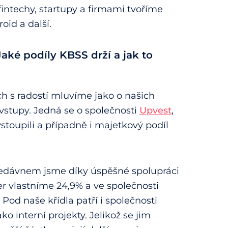
fintechy, startupy a firmami tvoříme
oid a další.
aké podíly KBSS drží a jak to
h s radostí mluvíme jako o našich
stupy. Jedná se o společnosti
Upvest
,
toupili a případně i majetkový podíl
d nedávnem jsme díky úspěšné spolupráci
er vlastníme 24,9% a ve společnosti
d naše křídla patří i společnosti
o interní projekty. Jelikož se jim