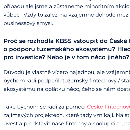
případů ale jsme a zůstaneme minoritním akci
vůbec. Vždy to záleží na vzájemné dohodě mezi
businessový smysl.
Proč se rozhodla KBSS vstoupit do České 
o podporu tuzemského ekosystému? Hledá
pro investice? Nebo je v tom něco jiného?
Důvodů je vlastně vícero najednou, ale vzájemně
bychom rádi podpořili tuzemský fintechový / star
ekosystému na oplátku něco, čeho se nám dosta
Také bychom se rádi za pomoci
České fintechov
zajímavých projektech, které tady vznikají. Na s
uvést a představit naše fintechy a spolupráce, n