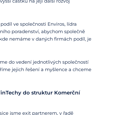
vyšší částku na její další rozvoj
podíl ve společnosti Enviros, lídra
lního poradenství, abychom společně
ví, kde nemáme v daných firmách podíl, je
e do vedení jednotlivých společností
říme jejich řešení a myšlence a chceme
FinTechy do struktur Komerční
ice jsme exit partnerem, v řadě