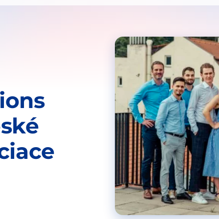
ions
eské
ciace