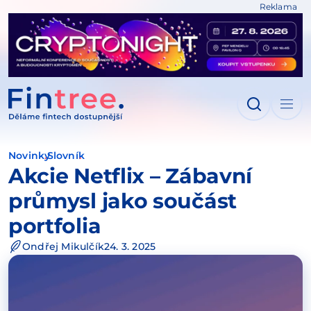
Reklama
IT NA OBSAH
Novinky
Slovník
Akcie Netflix – Zábavní
průmysl jako součást
portfolia
Ondřej Mikulčík
24. 3. 2025