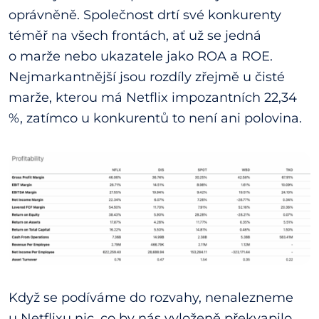
oprávněně. Společnost drtí své konkurenty
téměř na všech frontách, ať už se jedná
o marže nebo ukazatele jako ROA a ROE.
Nejmarkantnější jsou rozdíly zřejmě u čisté
marže, kterou má Netflix impozantních 22,34
%, zatímco u konkurentů to není ani polovina.
Když se podíváme do rozvahy, nenalezneme
u Netflixu nic, co by nás vyloženě překvapilo.