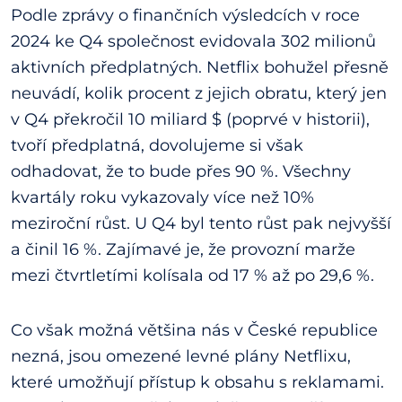
Podle zprávy o finančních výsledcích v roce
2024 ke Q4 společnost evidovala 302 milionů
aktivních předplatných. Netflix bohužel přesně
neuvádí, kolik procent z jejich obratu, který jen
v Q4 překročil 10 miliard $ (poprvé v historii),
tvoří předplatná, dovolujeme si však
odhadovat, že to bude přes 90 %. Všechny
kvartály roku vykazovaly více než 10%
meziroční růst. U Q4 byl tento růst pak nejvyšší
a činil 16 %. Zajímavé je, že provozní marže
mezi čtvrtletími kolísala od 17 % až po 29,6 %.
Co však možná většina nás v České republice
nezná, jsou omezené levné plány Netflixu,
které umožňují přístup k obsahu s reklamami.