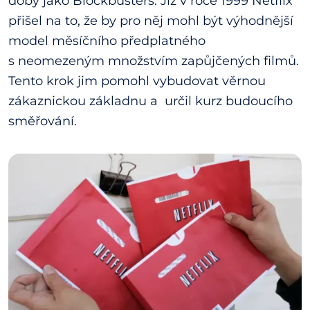
doby jako Blockbusters. Již v roce 1999 Netflix
přišel na to, že by pro něj mohl být výhodnější
model měsíčního předplatného
s neomezeným množstvím zapůjčených filmů.
Tento krok jim pomohl vybudovat věrnou
zákaznickou základnu a určil kurz budoucího
směřování.