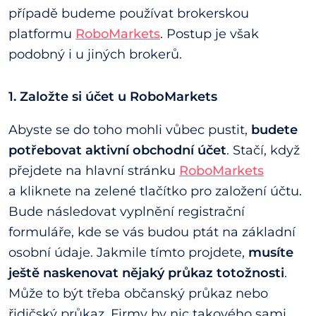
případě budeme používat brokerskou
platformu
RoboMarkets
. Postup je však
podobný i u jiných brokerů.
1. Založte si účet u RoboMarkets
Abyste se do toho mohli vůbec pustit,
budete
potřebovat aktivní obchodní účet
. Stačí, když
přejdete na hlavní stránku
RoboMarkets
a kliknete na zelené tlačítko pro založení účtu.
Bude následovat vyplnění registrační
formuláře, kde se vás budou ptát na základní
osobní údaje. Jakmile tímto projdete,
musíte
ještě naskenovat nějaký průkaz totožnosti
.
Může to být třeba občanský průkaz nebo
řidičský průkaz. Firmy by nic takového sami