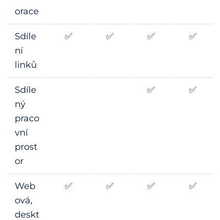
orace
Sdíle
✅
✅
✅
✅
ní
linků
Sdíle
✅
✅
ný
praco
vní
prost
or
Web
✅
✅
✅
✅
ová,
deskt