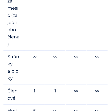
za
měsí
c (za
jedn
oho
člena
)
Strán
∞
∞
∞
∞
ky
a blo
ky
Člen
1
1
∞
∞
ové
Host
5
∞
∞
∞