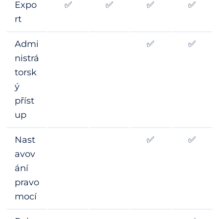
Expo
✅
✅
✅
✅
rt
Admi
✅
✅
nistrá
torsk
ý
příst
up
Nast
✅
✅
avov
ání
pravo
mocí