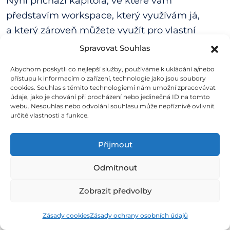
Nyní přichází kapitola, ve které vám
představím workspace, který využívám já,
a který zároveň můžete využít pro vlastní
potřebu i vy. Chci zmínit, že se nejedná o čistě
Spravovat Souhlas
moji práci. Velkou část workspacu jsem
Abychom poskytli co nejlepší služby, používáme k ukládání a/nebo
převzal od
Thomase Franka
, který o Notion
přístupu k informacím o zařízení, technologie jako jsou soubory
cookies. Souhlas s těmito technologiemi nám umožní zpracovávat
a dalších, točí skvělá videa na YouTube. Pokud
údaje, jako je chování při procházení nebo jedinečná ID na tomto
se zajímáte o produktivitu, rozhodně
webu. Nesouhlas nebo odvolání souhlasu může nepříznivě ovlivnit
určité vlastnosti a funkce.
doporučuji!
Přijmout
Odmítnout
Zobrazit předvolby
Zásady cookies
Zásady ochrany osobních údajů