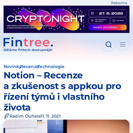
Reklama
IT NA OBSAH
Novinky
Recenze
Technologie
Notion – Recenze
a zkušenost s appkou pro
řízení týmů i vlastního
života
Radim Ouhela
11. 11. 2021