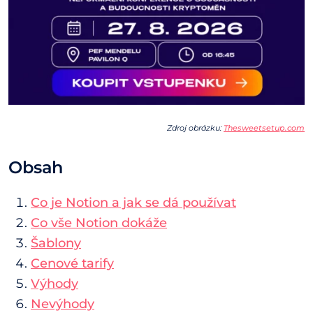
Zdroj obrázku:
Thesweetsetup.com
Obsah
Co je Notion a jak se dá používat
Co vše Notion dokáže
Šablony
Cenové tarify
Výhody
Nevýhody