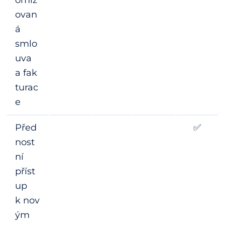
ovan
á
smlo
uva
a fak
turac
e
Před
✅
nost
ní
příst
up
k nov
ým