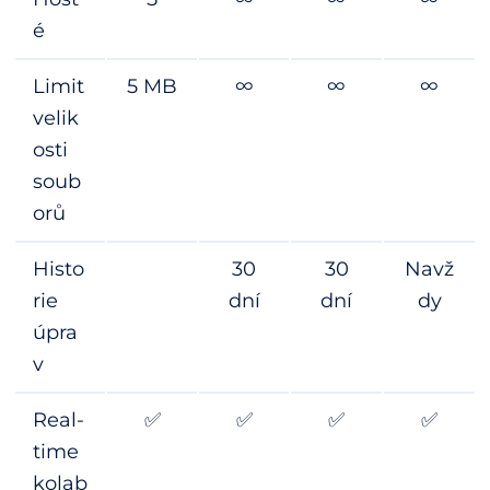
é
Limit
5 MB
∞
∞
∞
velik
osti
soub
orů
Histo
30
30
Navž
rie
dní
dní
dy
úpra
v
Real-
✅
✅
✅
✅
time
kolab