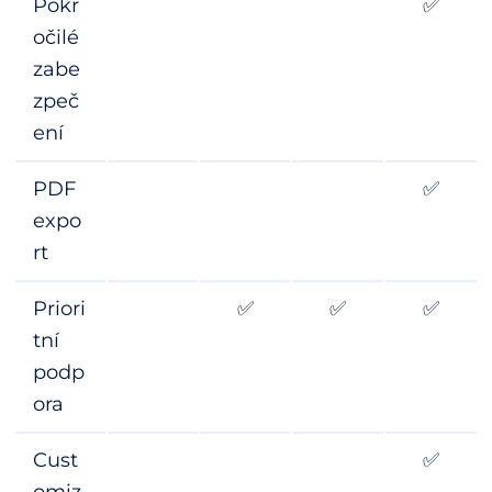
Pokr
✅
očilé
zabe
zpeč
ení
PDF
✅
expo
rt
Priori
✅
✅
✅
tní
podp
ora
Cust
✅
omiz