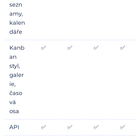
sezn
amy,
kalen
dáře
Kanb
✅
✅
✅
✅
an
styl,
galer
ie,
časo
vá
osa
API
✅
✅
✅
✅