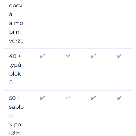
opov
á
a mo
bilní
verze
40 +
✅
✅
✅
✅
typů
blok
ů
50 +
✅
✅
✅
✅
šablo
n
k po
užití