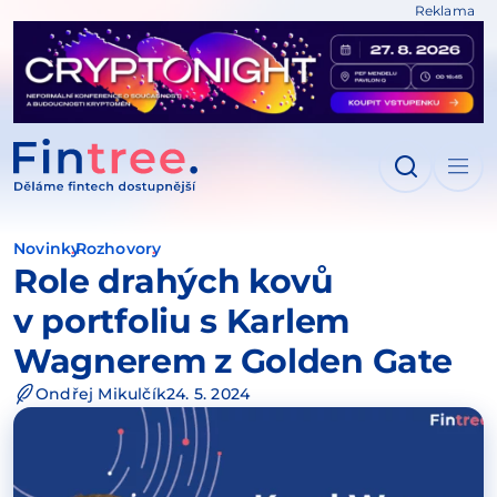
Reklama
IT NA OBSAH
Novinky
Rozhovory
Role drahých kovů
v portfoliu s Karlem
Wagnerem z Golden Gate
Ondřej Mikulčík
24. 5. 2024