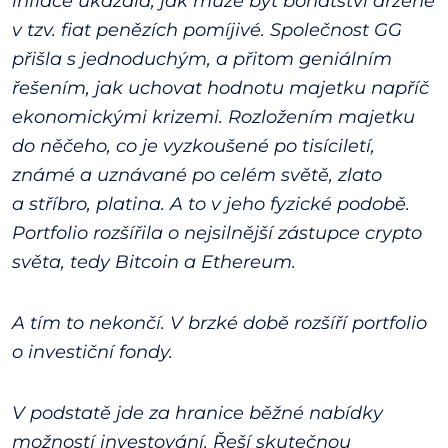
inflace ukázala, jak může být bohatství držené
v tzv. fiat penězích pomíjivé. Společnost GG
přišla s jednoduchým, a přitom geniálním
řešením, jak uchovat hodnotu majetku napříč
ekonomickými krizemi. Rozložením majetku
do něčeho, co je vyzkoušené po tisíciletí,
známé a uznávané po celém světě, zlato
a stříbro, platina. A to v jeho fyzické podobě.
Portfolio rozšířila o nejsilnější zástupce crypto
světa, tedy Bitcoin a Ethereum.
A tím to nekončí. V brzké době rozšíří portfolio
o investiční fondy.
V podstatě jde za hranice běžné nabídky
možností investování. Řeší skutečnou