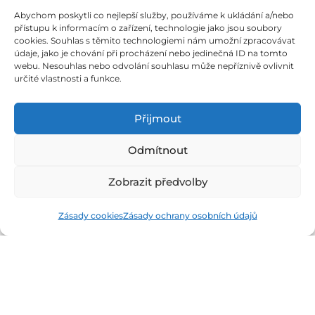
údajů
Jobs
Abychom poskytli co nejlepší služby, používáme k ukládání a/nebo
Podmínky užívání
Eventy
přístupu k informacím o zařízení, technologie jako jsou soubory
cookies. Souhlas s těmito technologiemi nám umožní zpracovávat
O nás
údaje, jako je chování při procházení nebo jedinečná ID na tomto
webu. Nesouhlas nebo odvolání souhlasu může nepříznivě ovlivnit
určité vlastnosti a funkce.
Rubriky
Silné zázemí
Přijmout
E-commerce
FinTech
Odmítnout
Kryptoměny
Rozhovory
Zobrazit předvolby
Technologie
Zásady cookies
Zásady ochrany osobních údajů
Fintree s.r.o. , IČO: 11932741 , Nové sady 988/2, Staré Brno,
602 00 Brno