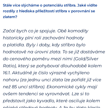
Stále více slýcháme o potenciálu stříbra. Jaké vidíte
rozdíly z hlediska příležitostí stříbra v porovnání se
zlatem?
Začal bych co je spojuje. Obě komodity
historicky plní roli zachování hodnoty
a platidla. Byly i doby, kdy stříbro bylo
hodnotově na úrovni zlata. To se již dostáváme
do cenového poměru mezi nimi (Gold/Silver
Ratio), který se pohyboval dlouhodobě kolem
16:1. Aktuálně je číslo výrazně vychýleno
nahoru (za jednu unci zlata lze pořídit již více
než 85 uncí stříbra). Ekonomické cykly mají
ovšem tendenci se vyrovnávat. Lze si to
představit jako kyvadlo, které osciluje kolem
nějaké středové hodnoty. A že by zlato kleslo,