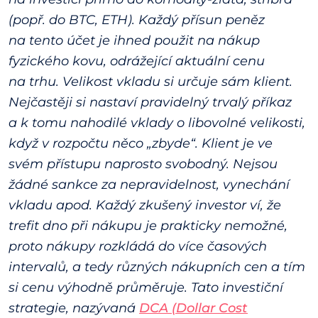
(popř. do BTC, ETH). Každý přísun peněz
na tento účet je ihned použit na nákup
fyzického kovu, odrážející aktuální cenu
na trhu. Velikost vkladu si určuje sám klient.
Nejčastěji si nastaví pravidelný trvalý příkaz
a k tomu nahodilé vklady o libovolné velikosti,
když v rozpočtu něco „zbyde“. Klient je ve
svém přístupu naprosto svobodný. Nejsou
žádné sankce za nepravidelnost, vynechání
vkladu apod. Každý zkušený investor ví, že
trefit dno při nákupu je prakticky nemožné,
proto nákupy rozkládá do více časových
intervalů, a tedy různých nákupních cen a tím
si cenu výhodně průměruje. Tato investiční
strategie, nazývaná
DCA (Dollar Cost