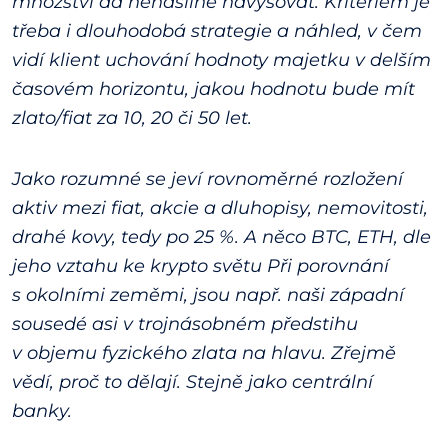
množství dá nenásilně navyšovat. Kritériem je
třeba i dlouhodobá strategie a náhled, v čem
vidí klient uchování hodnoty majetku v delším
časovém horizontu, jakou hodnotu bude mít
zlato/fiat za 10, 20 či 50 let.
Jako rozumné se jeví rovnoměrné rozložení
aktiv mezi fiat, akcie a dluhopisy, nemovitosti,
drahé kovy, tedy po 25 %. A něco BTC, ETH, dle
jeho vztahu ke krypto světu Při porovnání
s okolními zeměmi, jsou např. naši západní
sousedé asi v trojnásobném předstihu
v objemu fyzického zlata na hlavu. Zřejmě
vědí, proč to dělají. Stejně jako centrální
banky.