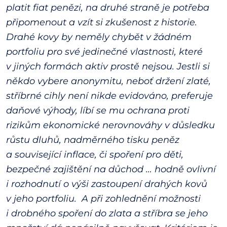
platit fiat penězi, na druhé straně je potřeba
připomenout a vzít si zkušenost z historie.
Drahé kovy by neměly chybět v žádném
portfoliu pro své jedinečné vlastnosti, které
v jiných formách aktiv prostě nejsou. Jestli si
někdo vybere anonymitu, neboť držení zlaté,
stříbrné cihly není nikde evidováno, preferuje
daňové výhody, líbí se mu ochrana proti
rizikům ekonomické nerovnováhy v důsledku
růstu dluhů, nadměrného tisku peněz
a související inflace, či spoření pro děti,
bezpečné zajištění na důchod … hodně ovlivní
i rozhodnutí o výši zastoupení drahých kovů
v jeho portfoliu. A při zohlednění možnosti
i drobného spoření do zlata a stříbra se jeho