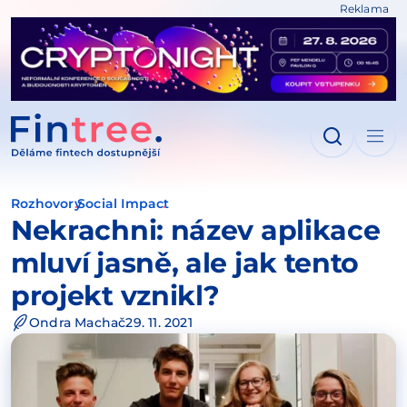
Reklama
IT NA OBSAH
Rozhovory
Social Impact
Nekrachni: název aplikace
mluví jasně, ale jak tento
projekt vznikl?
Ondra Machač
29. 11. 2021