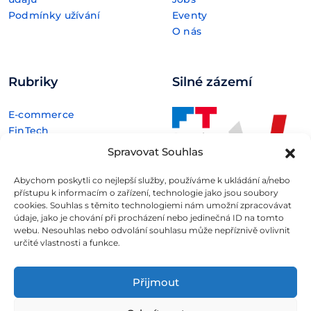
Podmínky užívání
Eventy
O nás
Rubriky
Silné zázemí
E-commerce
FinTech
Kryptoměny
Spravovat Souhlas
Rozhovory
Technologie
Abychom poskytli co nejlepší služby, používáme k ukládání a/nebo
přístupu k informacím o zařízení, technologie jako jsou soubory
cookies. Souhlas s těmito technologiemi nám umožní zpracovávat
údaje, jako je chování při procházení nebo jedinečná ID na tomto
webu. Nesouhlas nebo odvolání souhlasu může nepříznivě ovlivnit
určité vlastnosti a funkce.
Fintree s.r.o. , IČO: 11932741 , Nové sady 988/2, Staré Brno,
602 00 Brno
Přijmout
Všechny informace uveřejněné na webovém