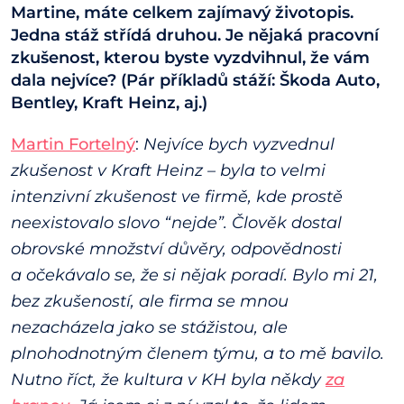
Martine, máte celkem zajímavý životopis.
Jedna stáž střídá druhou. Je nějaká pracovní
zkušenost, kterou byste vyzdvihnul, že vám
dala nejvíce? (Pár příkladů stáží: Škoda Auto,
Bentley, Kraft Heinz, aj.)
Martin Fortelný
:
Nejvíce bych vyzvednul
zkušenost v Kraft Heinz – byla to velmi
intenzivní zkušenost ve firmě, kde prostě
neexistovalo slovo “nejde”. Člověk dostal
obrovské množství důvěry, odpovědnosti
a očekávalo se, že si nějak poradí. Bylo mi 21,
bez zkušeností, ale firma se mnou
nezacházela jako se stážistou, ale
plnohodnotným členem týmu, a to mě bavilo.
Nutno říct, že kultura v KH byla někdy
za