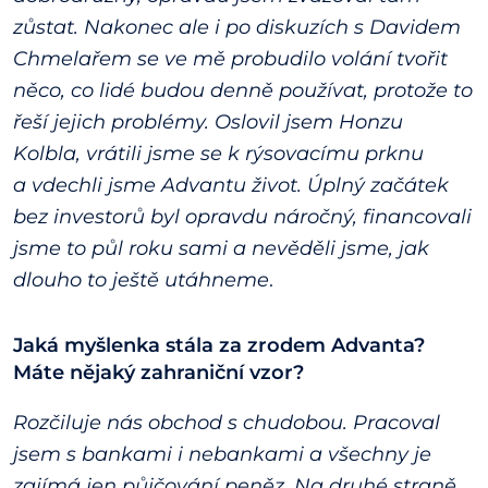
zůstat. Nakonec ale i po diskuzích s Davidem
Chmelařem se ve mě probudilo volání tvořit
něco, co lidé budou denně používat, protože to
řeší jejich problémy. Oslovil jsem Honzu
Kolbla, vrátili jsme se k rýsovacímu prknu
a vdechli jsme Advantu život. Úplný začátek
bez investorů byl opravdu náročný, financovali
jsme to půl roku sami a nevěděli jsme, jak
dlouho to ještě utáhneme
.
Jaká myšlenka stála za zrodem Advanta?
Máte nějaký zahraniční vzor?
Rozčiluje nás obchod s chudobou. Pracoval
jsem s bankami i nebankami a všechny je
zajímá jen půjčování peněz. Na druhé straně