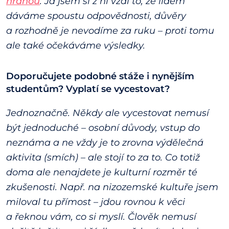
hranou
. Já jsem si z ní vzal to, že lidem
dáváme spoustu odpovědnosti, důvěry
a rozhodně je nevodíme za ruku – proti tomu
ale také očekáváme výsledky.
Doporučujete podobné stáže i nynějším
studentům? Vyplatí se vycestovat?
Jednoznačně. Někdy ale vycestovat nemusí
být jednoduché – osobní důvody, vstup do
neznáma a ne vždy je to zrovna výdělečná
aktivita (smích) – ale stojí to za to. Co totiž
doma ale nenajdete je kulturní rozměr té
zkušenosti. Např. na nizozemské kultuře jsem
miloval tu přímost – jdou rovnou k věci
a řeknou vám, co si myslí. Člověk nemusí