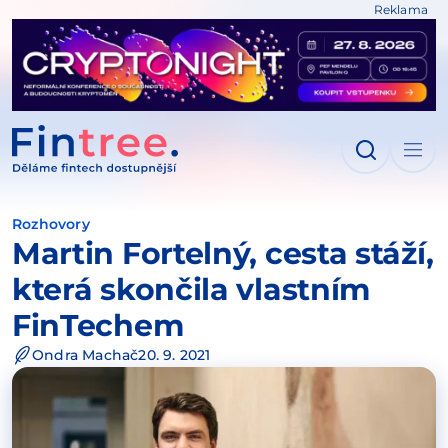
Reklama
IT NA OBSAH
Rozhovory
Martin Fortelný, cesta stáží,
která skončila vlastním
FinTechem
Ondra Machač
20. 9. 2021