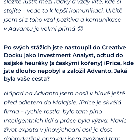
složitě luštit mezi řádky a vždy víte, kde si
stojíte – vede to k lepší komunikaci. Určitě
jsem si z toho vzal pozitiva a komunikace
v Advantu je velmi přímá 🙂
Po svých stážích jste nastoupil do Creative
Docku jako Investment Analyst, odtud do
asijské heuréky (s českými kořeny) iPrice, kde
jste dlouho nepobyl a založil Advanto. Jaká
byla vaše cesta?
Nápad na Advanto jsem nosil v hlavě ještě
před odletem do Malajsie. iPrice je skvělá
firma – rychle rostla, bylo tam plno
inteligentních lidí a práce byla výzva. Navíc
život expata v jihovýchodní asii je dost
dobrodružný, opravdu jsem zvažoval tam