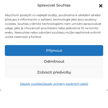
Logo kit
Novinky
Spravovat Souhlas
Zásady ochrany osobních
Recenze
údajů
Jobs
Abychom poskytli co nejlepší služby, používáme k ukládání a/nebo
Podmínky užívání
Eventy
přístupu k informacím o zařízení, technologie jako jsou soubory
cookies. Souhlas s těmito technologiemi nám umožní zpracovávat
O nás
údaje, jako je chování při procházení nebo jedinečná ID na tomto
webu. Nesouhlas nebo odvolání souhlasu může nepříznivě ovlivnit
určité vlastnosti a funkce.
Rubriky
Silné zázemí
Přijmout
E-commerce
FinTech
Odmítnout
Kryptoměny
Rozhovory
Zobrazit předvolby
Technologie
Zásady cookies
Zásady ochrany osobních údajů
Fintree s.r.o. , IČO: 11932741 , Nové sady 988/2, Staré Brno,