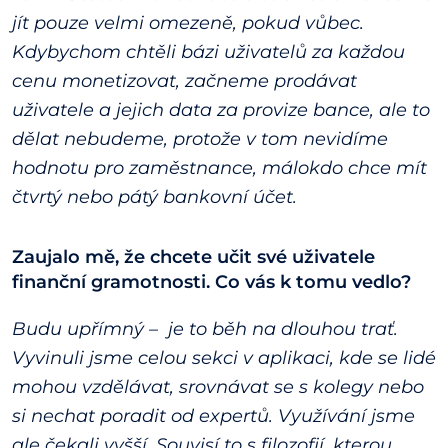
jít pouze velmi omezeně, pokud vůbec.
Kdybychom chtěli bázi uživatelů za každou
cenu monetizovat, začneme prodávat
uživatele a jejich data za provize bance, ale to
dělat nebudeme, protože v tom nevidíme
hodnotu pro zaměstnance, málokdo chce mít
čtvrtý nebo pátý bankovní účet.
Zaujalo mě, že chcete učit své uživatele
finanční gramotnosti. Co vás k tomu vedlo?
Budu upřímný – je to běh na dlouhou trať.
Vyvinuli jsme celou sekci v aplikaci, kde se lidé
mohou vzdělávat, srovnávat se s kolegy nebo
si nechat poradit od expertů. Využívání jsme
ale čekali vyšší. Souvisí to s filozofií, kterou