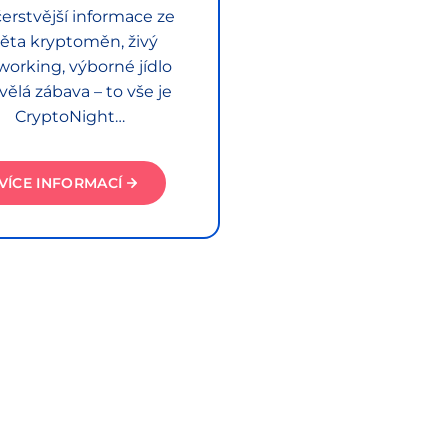
erstvější informace ze
ěta kryptoměn, živý
working, výborné jídlo
vělá zábava – to vše je
CryptoNight…
VÍCE INFORMACÍ