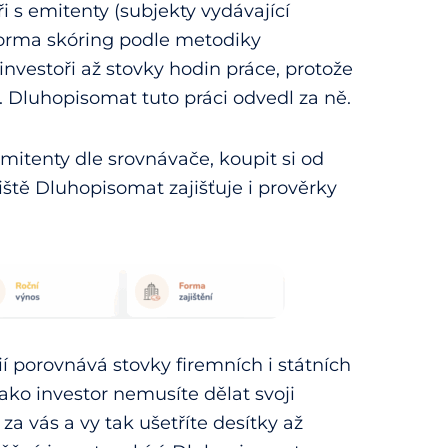
ři s emitenty (subjekty vydávající
forma skóring podle metodiky
investoři až stovky hodin práce, protože
 Dluhopisomat tuto práci odvedl za ně.
emitenty dle srovnávače, koupit si od
iště Dluhopisomat zajišťuje i prověrky
 porovnává stovky firemních i státních
jako investor nemusíte dělat svoji
za vás a vy tak ušetříte desítky až