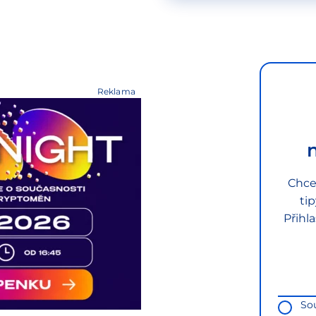
Reklama
Chce
ti
Přihl
So