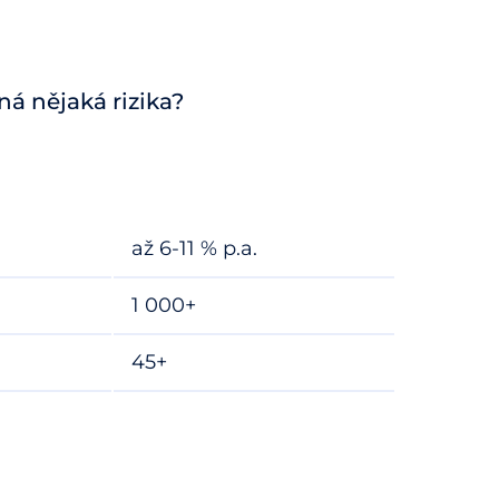
ná nějaká rizika?
až 6-11 % p.a.
1 000+
45+