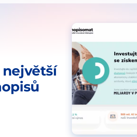
největší
hopisů