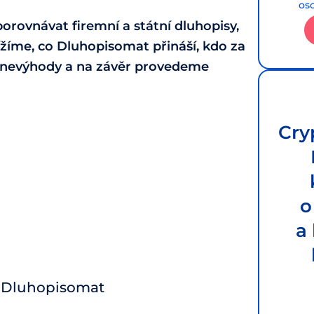
os
rovnávat firemní a státní dluhopisy,
ížíme, co Dluhopisomat přináší, kdo za
y i nevýhody a na závěr provedeme
Cry
o
a
s Dluhopisomat