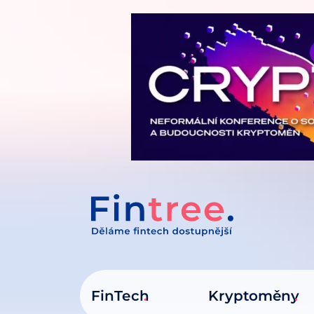
IT NA OBSAH
FinTech
Kryptoměny