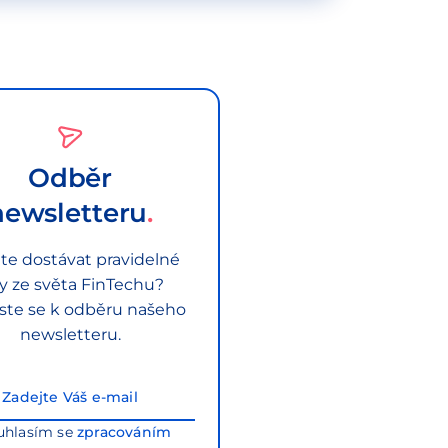
Odběr
newsletteru
te dostávat pravidelné
py ze světa FinTechu?
aste se k odběru našeho
newsletteru.
uhlasím se
zpracováním