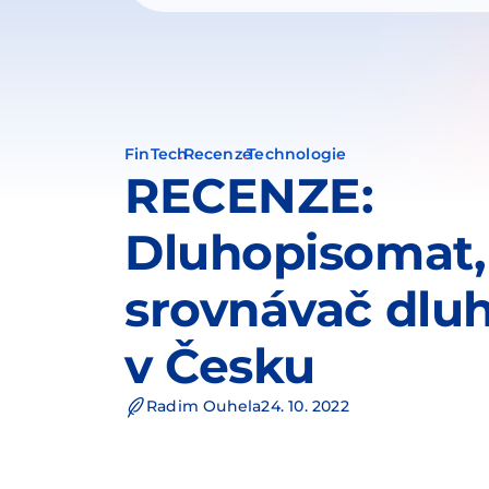
FinTech
Recenze
Technologie
RECENZE:
Dluhopisomat, 
srovnávač dlu
v Česku
Radim Ouhela
24. 10. 2022