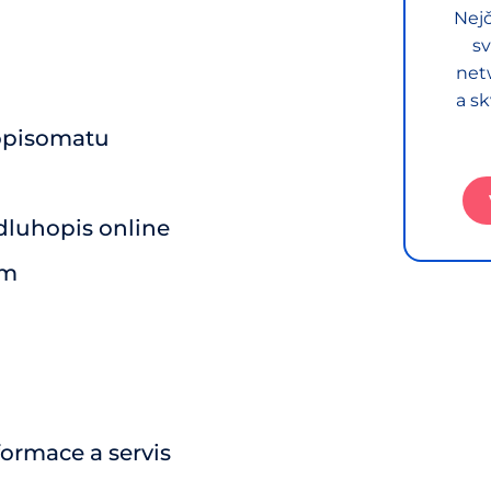
Nejč
sv
net
a sk
opisomatu
dluhopis online
em
ormace a servis