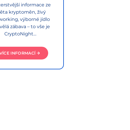
erstvější informace ze
ěta kryptoměn, živý
working, výborné jídlo
vělá zábava – to vše je
CryptoNight…
VÍCE INFORMACÍ