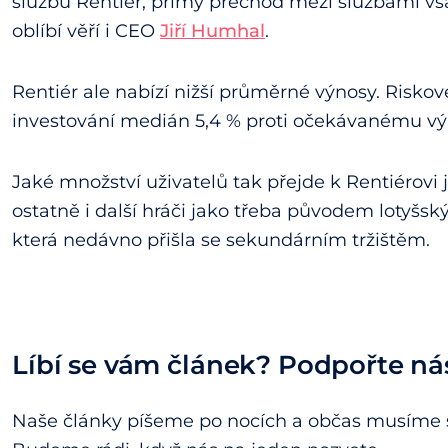
službu Rentiér, přímý přechod mezi službami vša
oblíbí věří i CEO
Jiří Humhal
.
Rentiér ale nabízí nižší průměrné výnosy. Riskov
investování medián 5,4 % proti očekávanému výn
Jaké množství uživatelů tak přejde k Rentiérovi 
ostatně i další hráči jako třeba původem lotyšsk
která nedávno přišla se sekundárním tržištěm.
Líbí se vám článek? Podpořte ná
Naše články píšeme po nocích a občas musíme s