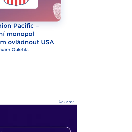
ion Pacific –
ční monopol
tem ovládnout USA
adim Oulehla
Reklama