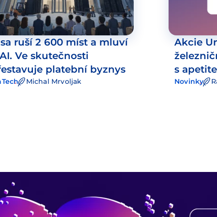
isa ruší 2 600 míst a mluví
Akcie Un
 AI. Ve skutečnosti
železni
řestavuje platební byznys
s apeti
nTech
Michal Mrvoljak
Novinky
R