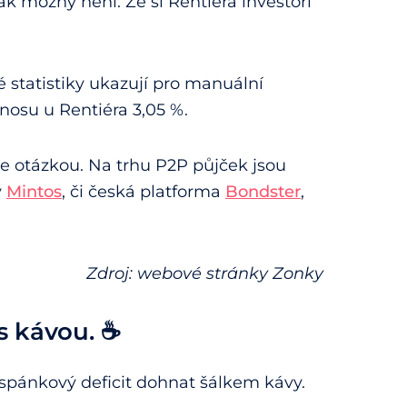
k možný není. Že si Rentiéra investoři
é statistiky ukazují pro manuální
osu u Rentiéra 3,05 %.
je otázkou. Na trhu P2P půjček jsou
ý
Mintos
, či česká platforma
Bondster
,
Zdroj: webové stránky Zonky
s kávou. ☕
pánkový deficit dohnat šálkem kávy.