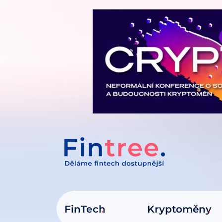
IT NA OBSAH
FinTech
Kryptoměny