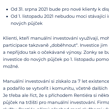
Od 31. srpna 2021 bude pro nové klienty k dis
Od 1. listopadu 2021 nebudou moci stávající 
nových půjček
Klienti, kteří manuální investování využívají, mo
participace takzvaně „doběhnout“. Investice ji
a nepřijdou tak o očekávané výnosy. Zonky se bu
investice do nových půjček po 1. listopadu pom
možné.
Manuální investování si získalo za 7 let existenc
a podařilo se vytvořit i komunitu, včetně dalších
Je třeba ale říct, že s příchodem Rentiéra si něk
půjček na tržišti pro manuální investování. Fir