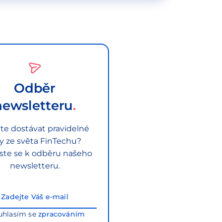
Odběr
newsletteru
te dostávat pravidelné
py ze světa FinTechu?
aste se k odběru našeho
newsletteru.
uhlasím se
zpracováním