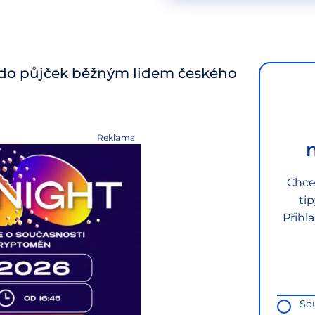
 do půjček běžným lidem českého
Reklama
Chce
ti
Přihl
So