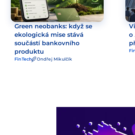
Green neobanks: když se
V
ekologická mise stává
o
součástí bankovního
p
produktu
Fi
FinTech
Ondřej Mikulčík