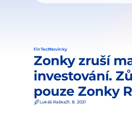
FinTech
Novinky
Zonky zruší m
investování. Z
pouze Zonky R
Lukáš Raška
31. 8. 2021