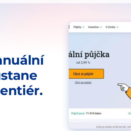
anuální
ůstane
entiér.