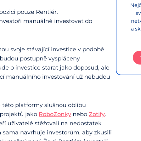
Nejč
pozici pouze Rentiér.
sv
investoři manuálně investovat do
net
a sk
hou svoje stávající investice v podobě
m budou postupně vyspláceny
de o investice starat jako doposud, ale
ocí manuálního investování už nebudou
e této platformy slušnou oblibu
 projektů jako
RoboZonky
nebo
Zotify
.
teří uživatelé stěžovali na nedostatek
ma sama navrhuje investorům, aby zkusili