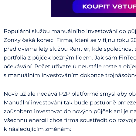
Populární službu manuálního investování do p
Zonky čeká konec. Firma, která se v říjnu roku 20
před dvěma lety službu Rentiér, kde společnost 
portfolia z půjček běžným lidem. Jak sám FinTec
očekávání. Počet uživatelů neustále roste a obj
s manuálním investováním dokonce trojnásobný
Nově už ale nedává P2P platformě smysl aby obě
Manuální investování tak bude postupně omezen
způsobem investovat do nových půjček ani je na
Všechnu energii chce firma soustředit do rozvoj
k následujícím změnám: