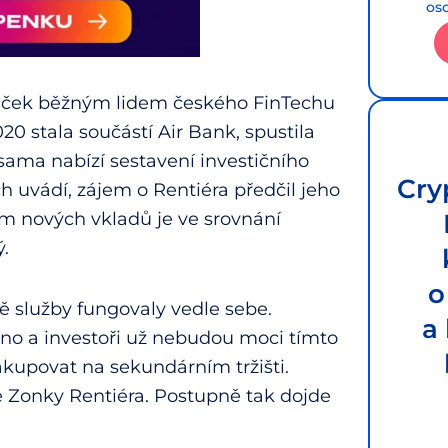
os
ůjček běžným lidem českého FinTechu
20 stala součástí Air Bank, spustila
sama nabízí sestavení investičního
Cry
h uvádí, zájem o Rentiéra předčil jeho
em nových vkladů je ve srovnání
.
o
 služby fungovaly vedle sebe.
a
o a investoři už nebudou moci tímto
kupovat na sekundárním tržišti.
e Zonky Rentiéra. Postupně tak dojde