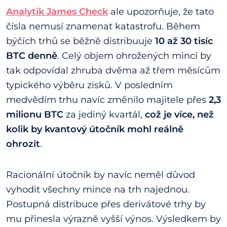
Analytik James Check
ale upozorňuje, že tato
čísla nemusí znamenat katastrofu. Během
býčích trhů se běžně distribuuje
10 až 30 tisíc
BTC denně
. Celý objem ohrožených mincí by
tak odpovídal zhruba dvěma až třem měsícům
typického výběru zisků. V posledním
medvědím trhu navíc změnilo majitele přes
2,3
milionu BTC
za jediný kvartál,
což je více, než
kolik by kvantový útočník mohl reálně
ohrozit
.
Racionální útočník by navíc neměl důvod
vyhodit všechny mince na trh najednou.
Postupná distribuce přes derivátové trhy by
mu přinesla výrazně vyšší výnos. Výsledkem by