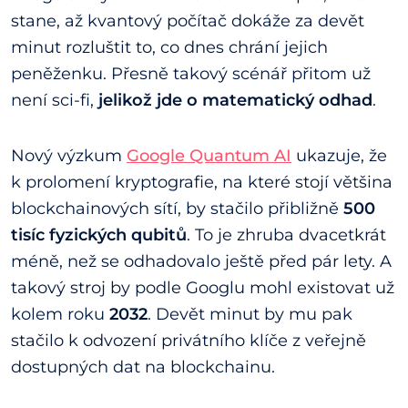
stane, až kvantový počítač dokáže za devět
minut rozluštit to, co dnes chrání jejich
peněženku. Přesně takový scénář přitom už
není sci-fi,
jelikož jde o matematický odhad
.
Nový výzkum
Google Quantum AI
ukazuje, že
k prolomení kryptografie, na které stojí většina
blockchainových sítí, by stačilo přibližně
500
tisíc fyzických qubitů
. To je zhruba dvacetkrát
méně, než se odhadovalo ještě před pár lety. A
takový stroj by podle Googlu mohl existovat už
kolem roku
2032
. Devět minut by mu pak
stačilo k odvození privátního klíče z veřejně
dostupných dat na blockchainu.