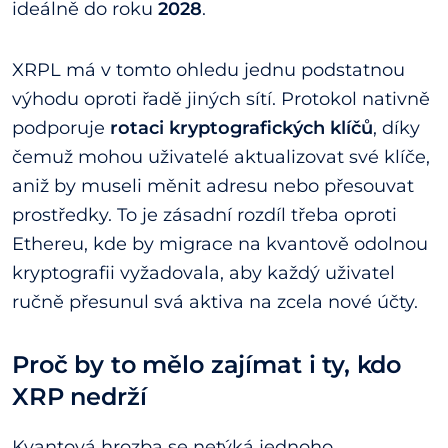
ideálně do roku
2028
.
XRPL má v tomto ohledu jednu podstatnou
výhodu oproti řadě jiných sítí. Protokol nativně
podporuje
rotaci kryptografických klíčů
, díky
čemuž mohou uživatelé aktualizovat své klíče,
aniž by museli měnit adresu nebo přesouvat
prostředky. To je zásadní rozdíl třeba oproti
Ethereu, kde by migrace na kvantově odolnou
kryptografii vyžadovala, aby každý uživatel
ručně přesunul svá aktiva na zcela nové účty.
Proč by to mělo zajímat i ty, kdo
XRP nedrží
Kvantová hrozba se netýká jednoho