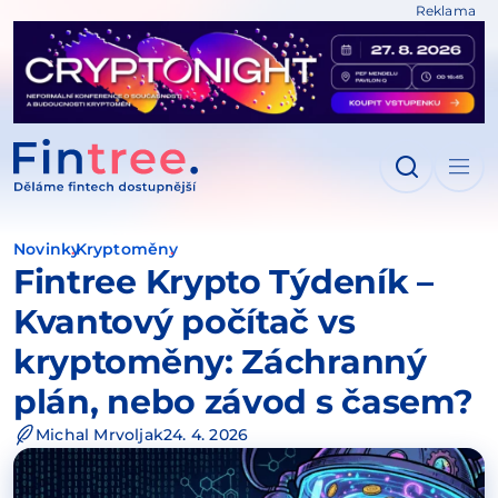
Reklama
IT NA OBSAH
Novinky
Kryptoměny
Fintree Krypto Týdeník –
Kvantový počítač vs
kryptoměny: Záchranný
plán, nebo závod s časem?
Michal Mrvoljak
24. 4. 2026