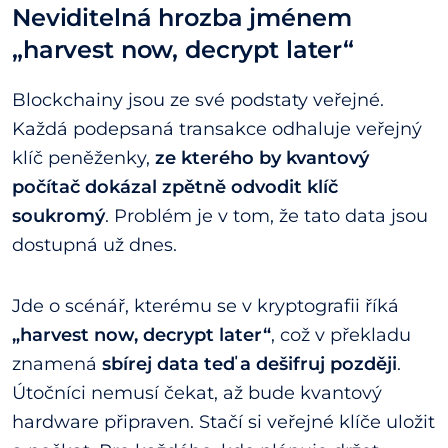
Neviditelná hrozba jménem
„harvest now, decrypt later“
Blockchainy jsou ze své podstaty veřejné.
Každá podepsaná transakce odhaluje veřejný
klíč peněženky,
ze kterého by kvantový
počítač dokázal zpětně odvodit klíč
soukromý
. Problém je v tom, že tato data jsou
dostupná už dnes.
Jde o scénář, kterému se v kryptografii říká
„harvest now, decrypt later“
, což v překladu
znamená
sbírej data teď a dešifruj později
.
Útočníci nemusí čekat, až bude kvantový
hardware připraven. Stačí si veřejné klíče uložit