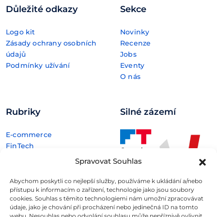
Důležité odkazy
Sekce
Logo kit
Novinky
Zásady ochrany osobních
Recenze
údajů
Jobs
Podmínky užívání
Eventy
O nás
Rubriky
Silné zázemí
E-commerce
FinTech
Kryptoměny
Spravovat Souhlas
Rozhovory
Technologie
Abychom poskytli co nejlepší služby, používáme k ukládání a/nebo
přístupu k informacím o zařízení, technologie jako jsou soubory
cookies. Souhlas s těmito technologiemi nám umožní zpracovávat
údaje, jako je chování při procházení nebo jedinečná ID na tomto
webu. Nesouhlas nebo odvolání souhlasu může nepříznivě ovlivnit