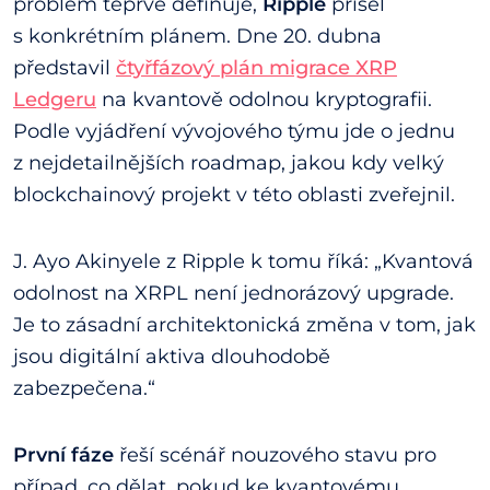
problém teprve definuje,
Ripple
přišel
s konkrétním plánem. Dne 20. dubna
představil
čtyřfázový plán migrace XRP
Ledgeru
na kvantově odolnou kryptografii.
Podle vyjádření vývojového týmu jde o jednu
z nejdetailnějších roadmap, jakou kdy velký
blockchainový projekt v této oblasti zveřejnil.
J. Ayo Akinyele z Ripple k tomu říká: „Kvantová
odolnost na XRPL není jednorázový upgrade.
Je to zásadní architektonická změna v tom, jak
jsou digitální aktiva dlouhodobě
zabezpečena.“
První fáze
řeší scénář nouzového stavu pro
případ, co dělat, pokud ke kvantovému