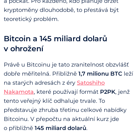
a počkat. Pro každého, kdo plánuje držet
kryptoměny dlouhodobě, to přestává být
teoretický problém.
Bitcoin a 145 miliard dolarů
v ohrožení
Právě u Bitcoinu je tato zranitelnost obzvlášť
dobře měřitelná. Přibližně
1,7 milionu BTC
leží
na starých adresách z éry
Satoshiho
Nakamota
, které používají formát
P2PK
, jenž
tento veřejný klíč odhaluje trvale. To
představuje zhruba třetinu celkové nabídky
Bitcoinu. V přepočtu na aktuální kurz jde
o přibližně
145 miliard dolarů
.