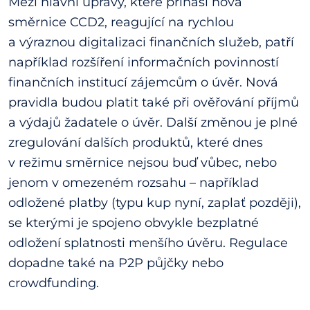
Mezi hlavní úpravy, které přináší nová
směrnice CCD2, reagující na rychlou
a výraznou digitalizaci finančních služeb, patří
například rozšíření informačních povinností
finančních institucí zájemcům o úvěr. Nová
pravidla budou platit také při ověřování příjmů
a výdajů žadatele o úvěr. Další změnou je plné
zregulování dalších produktů, které dnes
v režimu směrnice nejsou buď vůbec, nebo
jenom v omezeném rozsahu – například
odložené platby (typu kup nyní, zaplať později),
se kterými je spojeno obvykle bezplatné
odložení splatnosti menšího úvěru. Regulace
dopadne také na P2P půjčky nebo
crowdfunding.