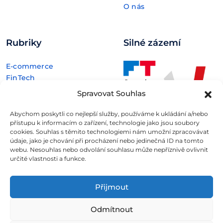
O nás
Rubriky
Silné zázemí
E-commerce
FinTech
Kryptoměny
Spravovat Souhlas
Rozhovory
Technologie
Abychom poskytli co nejlepší služby, používáme k ukládání a/nebo
přístupu k informacím o zařízení, technologie jako jsou soubory
cookies. Souhlas s těmito technologiemi nám umožní zpracovávat
údaje, jako je chování při procházení nebo jedinečná ID na tomto
webu. Nesouhlas nebo odvolání souhlasu může nepříznivě ovlivnit
určité vlastnosti a funkce.
Fintree s.r.o. , IČO: 11932741 , Nové sady 988/2, Staré Brno,
602 00 Brno
Přijmout
Všechny informace uveřejněné na webovém
Odmítnout
portálu
Fintree.cz
jsou určeny výhradně ke studijním