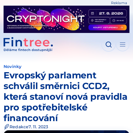
Reklama
IT NA OBSAH
Novinky
Evropský parlament
schválil směrnici CCD2,
která stanoví nová pravidla
pro spotřebitelské
financování
Redakce
7. 11. 2023