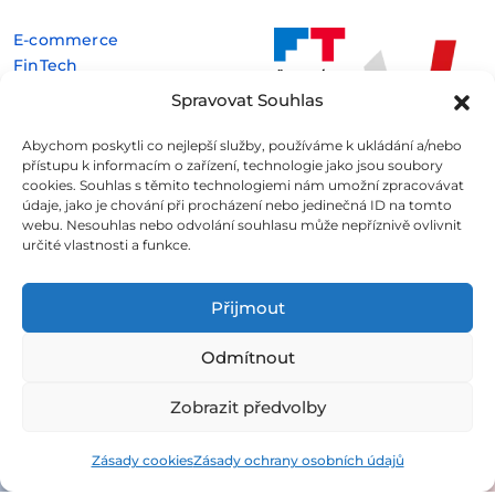
E-commerce
FinTech
Kryptoměny
Spravovat Souhlas
Rozhovory
Technologie
Abychom poskytli co nejlepší služby, používáme k ukládání a/nebo
přístupu k informacím o zařízení, technologie jako jsou soubory
cookies. Souhlas s těmito technologiemi nám umožní zpracovávat
údaje, jako je chování při procházení nebo jedinečná ID na tomto
webu. Nesouhlas nebo odvolání souhlasu může nepříznivě ovlivnit
určité vlastnosti a funkce.
Fintree s.r.o. , IČO: 11932741 , Nové sady 988/2, Staré Brno,
602 00 Brno
Přijmout
Všechny informace uveřejněné na webovém
Odmítnout
portálu
Fintree.cz
jsou určeny výhradně ke studijním
a informativním účelům a neslouží v žádném případě coby
Zobrazit předvolby
konkrétní investiční doporučení.
Více informací naleznete
zde
.
Zásady cookies
Zásady ochrany osobních údajů