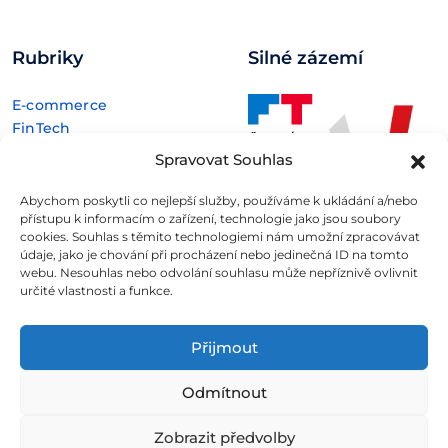
Rubriky
Silné zázemí
E-commerce
FinTech
Kryptoměny
Spravovat Souhlas
Rozhovory
Technologie
Abychom poskytli co nejlepší služby, používáme k ukládání a/nebo
přístupu k informacím o zařízení, technologie jako jsou soubory
cookies. Souhlas s těmito technologiemi nám umožní zpracovávat
údaje, jako je chování při procházení nebo jedinečná ID na tomto
webu. Nesouhlas nebo odvolání souhlasu může nepříznivě ovlivnit
určité vlastnosti a funkce.
Fintree s.r.o. , IČO: 11932741 , Nové sady 988/2, Staré Brno,
602 00 Brno
Přijmout
Všechny informace uveřejněné na webovém
Odmítnout
portálu
Fintree.cz
jsou určeny výhradně ke studijním
a informativním účelům a neslouží v žádném případě coby
Zobrazit předvolby