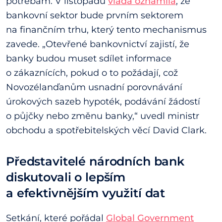
potřebám. V listopadu
vláda oznámila
, že
bankovní sektor bude prvním sektorem
na finančním trhu, který tento mechanismus
zavede. „Otevřené bankovnictví zajistí, že
banky budou muset sdílet informace
o zákaznících, pokud o to požádají, což
Novozélanďanům usnadní porovnávání
úrokových sazeb hypoték, podávání žádostí
o půjčky nebo změnu banky,“ uvedl ministr
obchodu a spotřebitelských věcí David Clark.
Představitelé národních bank
diskutovali o lepším
a efektivnějším využití dat
Setkání, které pořádal
Global Government