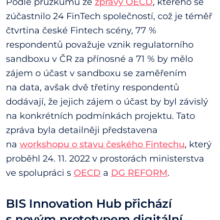
Podle průzkumu ze
zprávy OECD
, kterého se
zúčastnilo 24 FinTech společností, což je téměř
čtvrtina české Fintech scény, 77 %
respondentů považuje vznik regulatorního
sandboxu v ČR za přínosné a 71 % by mělo
zájem o účast v sandboxu se zaměřením
na data, avšak dvě třetiny respondentů
dodávají, že jejich zájem o účast by byl závislý
na konkrétních podmínkách projektu. Tato
zpráva byla detailněji představena
na
workshopu o stavu českého Fintechu
, který
proběhl 24. 11. 2022 v prostorách ministerstva
ve spolupráci s
OECD
a
DG REFORM
.
BIS Innovation Hub přichází
s novým prototypem digitální