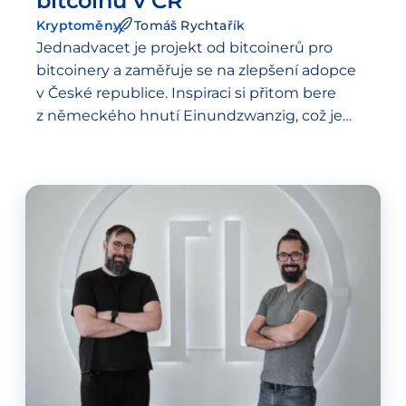
bitcoinu v ČR
Kryptoměny
Tomáš Rychtařík
Jednadvacet je projekt od bitcoinerů pro
bitcoinery a zaměřuje se na zlepšení adopce
v České republice. Inspiraci si přitom bere
z německého hnutí Einundzwanzig, což je
sdružení místních komunit, které pořádají
meetupy a různé akce na téma Bitcoin.…