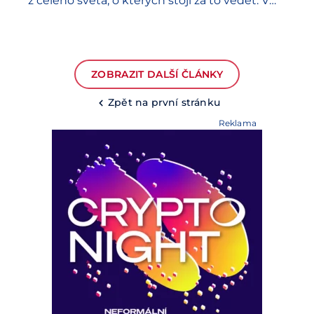
z celého světa, o kterých stojí za to vědět. V
dnešním článku se podíváme na několik
oblastí kryptoměnového světa. Zabrousíme…
ZOBRAZIT DALŠÍ ČLÁNKY
Zpět na první stránku
Reklama