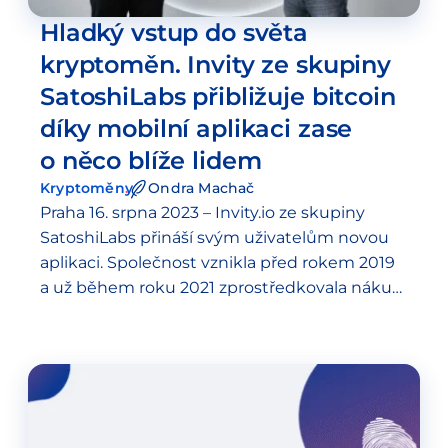
Hladký vstup do světa
kryptoměn. Invity ze skupiny
SatoshiLabs přibližuje bitcoin
díky mobilní aplikaci zase
o něco blíže lidem
Kryptoměny
Ondra Machač
Praha 16. srpna 2023 – Invity.io ze skupiny
SatoshiLabs přináší svým uživatelům novou
aplikaci. Společnost vznikla před rokem 2019
a už během roku 2021 zprostředkovala nákup
a směnu kryptoměn za 100 milionů dolarů.
Během srpna 2023 očekává, že se…