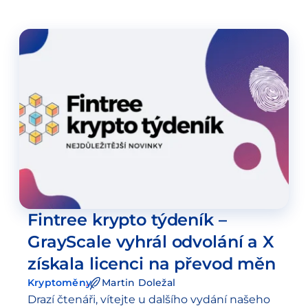
Tím prvním je projekt lendingové platformy…
Fintree krypto týdeník –
GrayScale vyhrál odvolání a X
získala licenci na převod měn
Kryptoměny
Martin Doležal
Drazí čtenáři, vítejte u dalšího vydání našeho