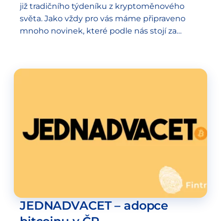
již tradičního týdeníku z kryptoměnového
světa. Jako vždy pro vás máme připraveno
mnoho novinek, které podle nás stojí za
pozornost. Jedním z hlavních témat
posledních několika týdnů a měsíců je…
JEDNADVACET – adopce