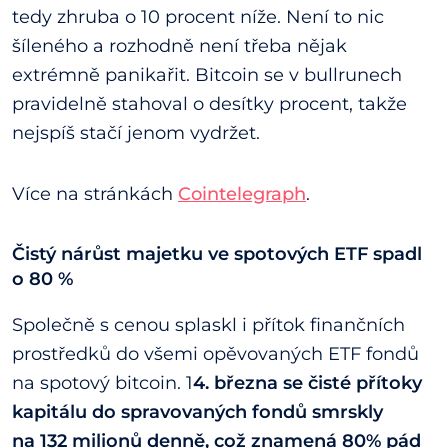
tedy zhruba o 10 procent níže. Není to nic
šíleného a rozhodně není třeba nějak
extrémně panikařit. Bitcoin se v bullrunech
pravidelně stahoval o desítky procent, takže
nejspíš stačí jenom vydržet.
Více na stránkách
Cointelegraph
.
Čistý nárůst majetku ve spotových ETF spadl
o 80 %
Společně s cenou splaskl i přítok finančních
prostředků do všemi opěvovaných ETF fondů
na spotový bitcoin. 1
4. března se čisté přítoky
kapitálu do spravovaných fondů smrskly
na 132 milionů denně, což znamená 80% pád