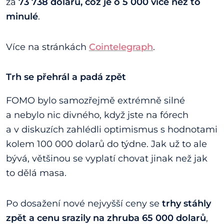
za
73 738 dolarů, což je o 5 000 více než to
minulé
.
Více na stránkách
Cointelegraph
.
Trh se přehrál a padá zpět
FOMO bylo samozřejmě extrémně silné
a nebylo nic divného, když jste na fórech
a v diskuzích zahlédli optimismus s hodnotami
kolem 100 000 dolarů do týdne. Jak už to ale
bývá, většinou se vyplatí chovat jinak než jak
to dělá masa.
Po dosažení nové nejvyšší ceny se
trhy stáhly
zpět a cenu srazily na zhruba 65 000 dolarů
,