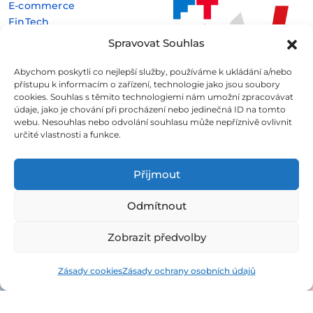
E-commerce
FinTech
Kryptoměny
Spravovat Souhlas
Rozhovory
Technologie
Abychom poskytli co nejlepší služby, používáme k ukládání a/nebo
přístupu k informacím o zařízení, technologie jako jsou soubory
cookies. Souhlas s těmito technologiemi nám umožní zpracovávat
údaje, jako je chování při procházení nebo jedinečná ID na tomto
webu. Nesouhlas nebo odvolání souhlasu může nepříznivě ovlivnit
určité vlastnosti a funkce.
Fintree s.r.o. , IČO: 11932741 , Nové sady 988/2, Staré Brno,
602 00 Brno
Přijmout
Všechny informace uveřejněné na webovém
Odmítnout
portálu
Fintree.cz
jsou určeny výhradně ke studijním
a informativním účelům a neslouží v žádném případě coby
Zobrazit předvolby
konkrétní investiční doporučení.
Více informací naleznete
zde
.
Zásady cookies
Zásady ochrany osobních údajů