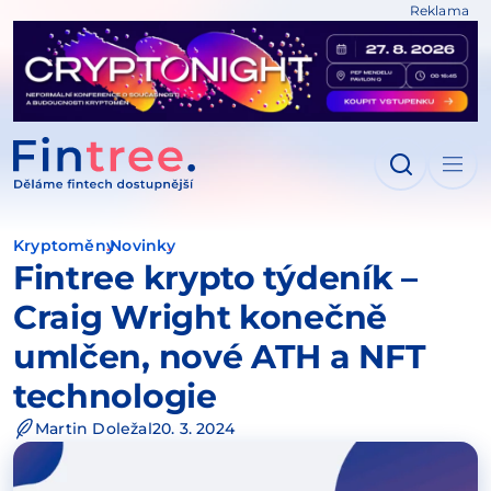
Reklama
IT NA OBSAH
Kryptoměny
Novinky
Fintree krypto týdeník –
Craig Wright konečně
umlčen, nové ATH a NFT
technologie
Martin Doležal
20. 3. 2024