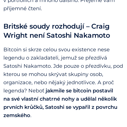
v portfoliích a mnoho dalšího. Přejeme vám
příjemné čtení.
Britské soudy rozhodují – Craig
Wright není Satoshi Nakamoto
Bitcoin si skrze celou svou existence nese
legendu o zakladateli, jemuž se přezdívá
Satoshi Nakamoto. Jde pouze o přezdívku, pod
kterou se mohou skrývat skupiny osob,
organizace, nebo nějaký jednotlivce. A proč
legenda? Neboť
jakmile se bitcoin postavil
na své vlastní chatrné nohy a udělal několik
prvních krůčků, Satoshi se vypařil z povrchu
zemského
.