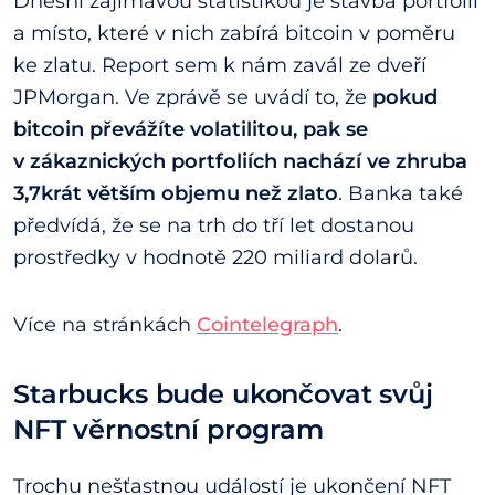
Dnešní zajímavou statistikou je stavba portfolií
a místo, které v nich zabírá bitcoin v poměru
ke zlatu. Report sem k nám zavál ze dveří
JPMorgan. Ve zprávě se uvádí to, že
pokud
bitcoin převážíte volatilitou, pak se
v zákaznických portfoliích nachází ve zhruba
3,7krát větším objemu než zlato
. Banka také
předvídá, že se na trh do tří let dostanou
prostředky v hodnotě 220 miliard dolarů.
Více na stránkách
Cointelegraph
.
Starbucks bude ukončovat svůj
NFT věrnostní program
Trochu nešťastnou událostí je ukončení NFT