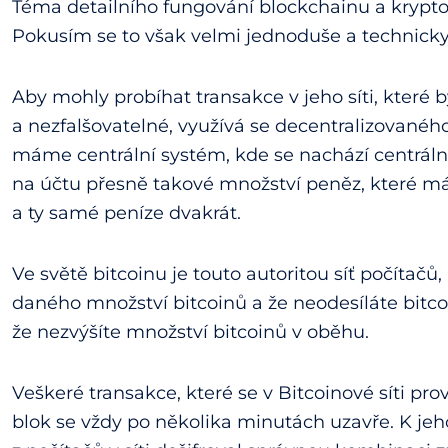
Téma detailního fungování blockchainu a krypt
Pokusím se to však velmi jednoduše a technicky 
Aby mohly probíhat transakce v jeho síti, které 
a nezfalšovatelné, využívá se decentralizované
máme centrální systém, kde se nachází centrální 
na účtu přesně takové množství peněz, které má
a ty samé peníze dvakrát.
Ve světě bitcoinu je touto autoritou síť počítačů,
daného množství bitcoinů a že neodesíláte bitco
že nezvýšíte množství bitcoinů v oběhu.
Veškeré transakce, které se v Bitcoinové síti prov
blok se vždy po několika minutách uzavře. K jeh