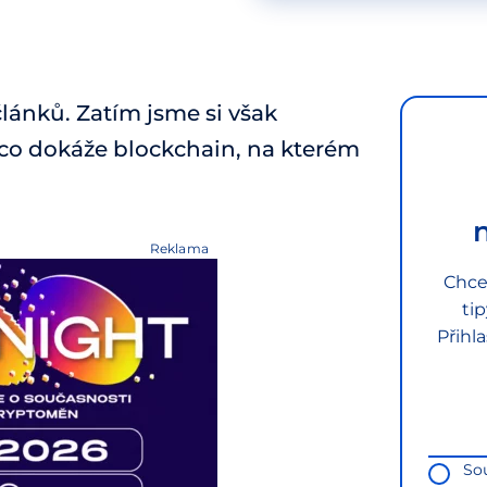
ánků. Zatím jsme si však
e co dokáže blockchain, na kterém
Reklama
Chce
ti
Přihl
So