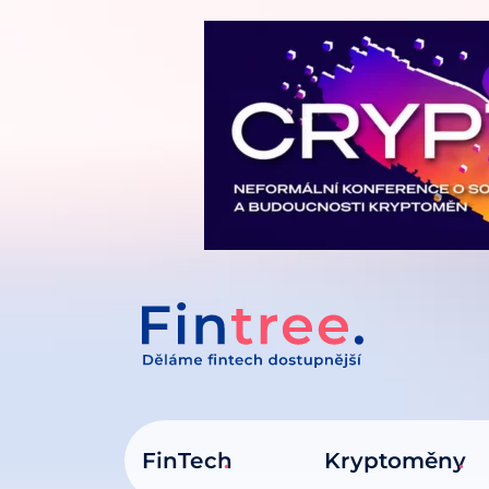
IT NA OBSAH
FinTech
Kryptoměny