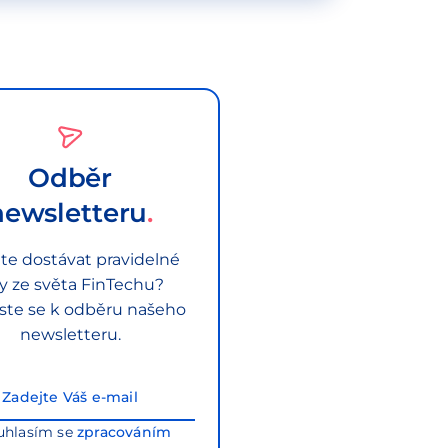
Odběr
newsletteru
te dostávat pravidelné
py ze světa FinTechu?
aste se k odběru našeho
newsletteru.
uhlasím se
zpracováním