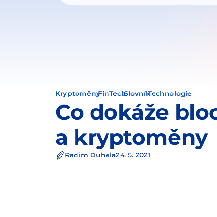
Kryptoměny
FinTech
Slovník
Technologie
Co dokáže blo
a kryptoměny
Radim Ouhela
24. 5. 2021