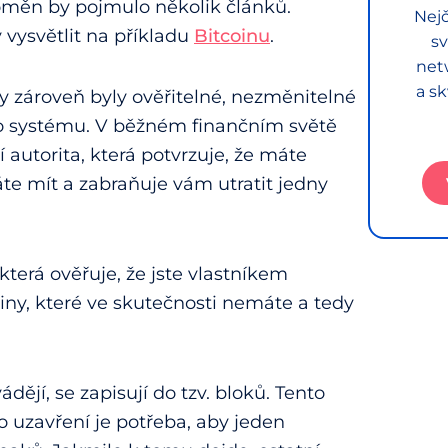
oměn by pojmulo několik článků.
Nejč
vysvětlit na příkladu
Bitcoinu
.
sv
net
a sk
by zároveň byly ověřitelné, nezměnitelné
ho systému. V běžném finančním světě
autorita, která potvrzuje, že máte
te mít a zabraňuje vám utratit jedny
 která ověřuje, že jste vlastníkem
iny, které ve skutečnosti nemáte a tedy
ádějí, se zapisují do tzv. bloků. Tento
o uzavření je potřeba, aby jeden