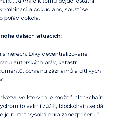
znaků. Jakmile k tomu dojde, ostatní
 kombinaci a pokud ano, spustí se
o pořád dokola.
noha dalších situacích:
h směrech. Díky decentralizované
hranu autorských práv, katastr
okumentů, ochranu záznamů a citlivých
od.
dvětví, ve kterých je možné blockchain
bychom to velmi zúžili, blockchain se dá
de je nutná vysoká míra zabezpečení či