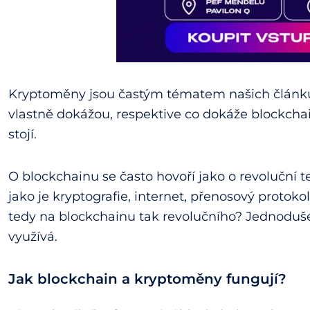
Kryptoměny jsou častým tématem našich článků. Z
vlastně dokážou, respektive co dokáže blockch
stojí.
O blockchainu se často hovoří jako o revoluční t
jako je kryptografie, internet, přenosový protoko
tedy na blockchainu tak revolučního? Jednoduš
využívá.
Jak blockchain a kryptoměny fungují?