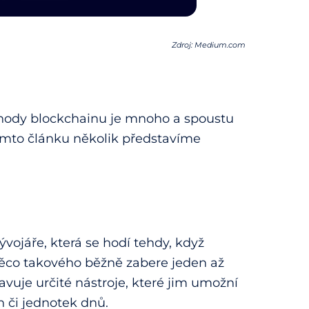
Zdroj: Medium.com
 výhody blockchainu je mnoho a spoustu
 tomto článku několik představíme
ývojáře, která se hodí tehdy, když
 Něco takového běžně zabere jeden až
avuje určité nástroje, které jim umožní
n či jednotek dnů.