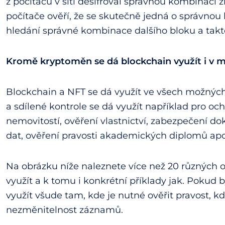
z počítačů v síti dešifroval správnou kombinaci 
počítače ověří, že se skutečně jedná o správnou
hledání správné kombinace dalšího bloku a takt
Kromě kryptoměn se dá blockchain využít i v m
Blockchain a NFT se dá využít ve všech možnýc
a sdílené kontrole se dá využít například pro oc
nemovitostí, ověření vlastnictví, zabezpečení d
dat, ověření pravosti akademických diplomů ap
Na obrázku níže naleznete více než 20 různých o
využít a k tomu i konkrétní příklady jak. Pokud 
využít všude tam, kde je nutné ověřit pravost, k
nezměnitelnost záznamů.