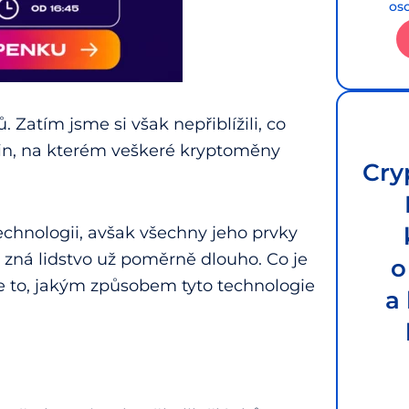
os
atím jsme si však nepřiblížili, co
ain, na kterém veškeré kryptoměny
Cry
echnologii, avšak všechny jeho prvky
l zná lidstvo už poměrně dlouho. Co je
o
e to, jakým způsobem tyto technologie
a