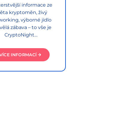
erstvější informace ze
ěta kryptoměn, živý
working, výborné jídlo
vělá zábava – to vše je
CryptoNight…
VÍCE INFORMACÍ