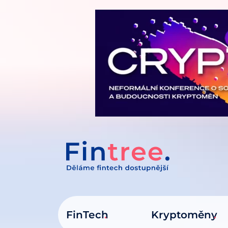
IT NA OBSAH
FinTech
Kryptoměny