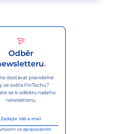
Odběr
newsletteru
te dostávat pravidelné
py ze světa FinTechu?
aste se k odběru našeho
newsletteru.
uhlasím se
zpracováním