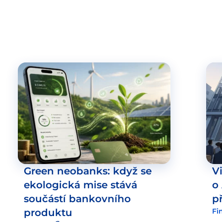
Green neobanks: když se
V
ekologická mise stává
o
součástí bankovního
p
produktu
Fi