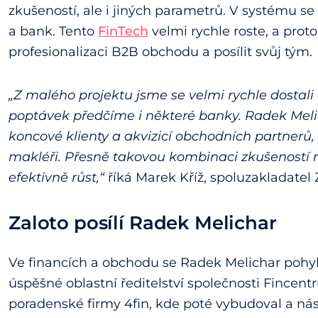
zkušeností, ale i jiných parametrů. V systému se n
a bank. Tento
FinTech
velmi rychle roste, a proto
profesionalizaci B2B obchodu a posílit svůj tým.
„Z malého projektu jsme se velmi rychle dostal
poptávek předčíme i některé banky. Radek Melic
koncové klienty a akvizicí obchodních partnerů, 
makléři. Přesně takovou kombinaci zkušeností
efektivně růst,“
říká Marek Kříž, spoluzakladatel 
Zaloto posílí Radek Melichar
Ve financích a obchodu se Radek Melichar pohyb
úspěšné oblastní ředitelství společnosti Fincen
poradenské firmy 4fin, kde poté vybudoval a násle