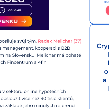
os
 posiluje svůj tým.
Radek Melichar (37)
Cry
es management, kooperaci s B2B
em na Slovensku. Melichar má bohaté
ch Fincentrum a 4fin.
o
a
 v sektoru online hypotečních
bsloužit více než 90 tisíc klientů,
 základě jeho minulých referencí,