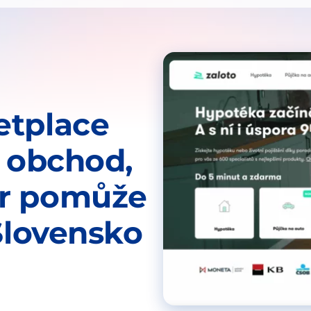
etplace
e obchod,
ar pomůže
 Slovensko