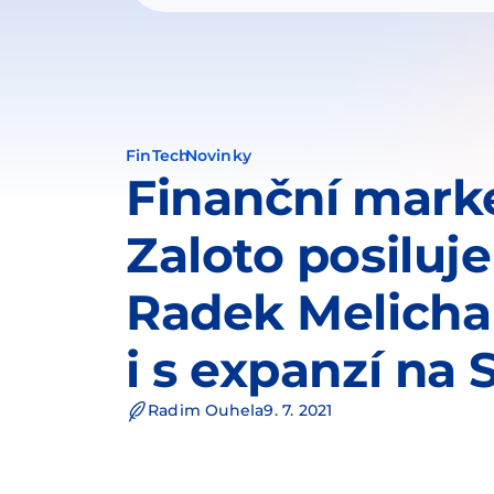
FinTech
Novinky
Finanční mark
Zaloto posiluj
Radek Melich
i s expanzí na
Radim Ouhela
9. 7. 2021