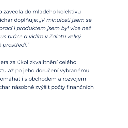
ho zavedla do mladého kolektivu
ichar doplňuje:
„V minulosti jsem se
 prací i produktem jsem byl více než
kus práce a vidím v Zalotu velký
 prostředí.“
ra za úkol zkvalitnění celého
ktu až po jeho doručení vybranému
pomáhat i s obchodem a rozvojem
char násobně zvýšit počty finančních