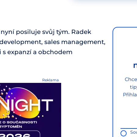
o nyní posiluje svůj tým. Radek
ss development, sales management,
 i s expanzí a obchodem
Chce
Reklama
ti
Přihl
So