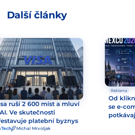
Další články
Reklama
Od klikn
isa ruší 2 600 míst a mluví
se e-co
 AI. Ve skutečnosti
potkáva
řestavuje platební byznys
nTech
Michal Mrvoljak