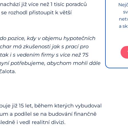
achází již více než 1 tisíc poradců
Nejč
sv
 se rozhodl přistoupit k větší
net
a sk
i do pozice, kdy v objemu hypotečních
har má zkušenosti jak s prací pro
tak i s vedením firmy s více než 75
 nyní potřebujeme, abychom mohli dále
Zalota.
uje již 15 let, během kterých vybudoval
trum a podílel se na budování finančně
dně i vedl realitní divizi.