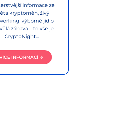
erstvější informace ze
ěta kryptoměn, živý
working, výborné jídlo
vělá zábava – to vše je
CryptoNight…
VÍCE INFORMACÍ