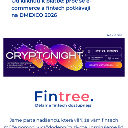
Od kliknutí k platbě: proč se e-
commerce a fintech potkávají
na DMEXCO 2026
Reklama
Jsme parta nadšenců, která věří, že vám fintech
může pomoci v každodenním životě. Inspirujeme lidi