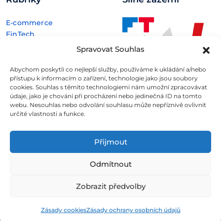
E-commerce
FinTech
Kryptoměny
Spravovat Souhlas
Rozhovory
Technologie
Abychom poskytli co nejlepší služby, používáme k ukládání a/nebo
přístupu k informacím o zařízení, technologie jako jsou soubory
cookies. Souhlas s těmito technologiemi nám umožní zpracovávat
údaje, jako je chování při procházení nebo jedinečná ID na tomto
webu. Nesouhlas nebo odvolání souhlasu může nepříznivě ovlivnit
určité vlastnosti a funkce.
Fintree s.r.o. , IČO: 11932741 , Nové sady 988/2, Staré Brno,
602 00 Brno
Přijmout
Všechny informace uveřejněné na webovém
Odmítnout
portálu
Fintree.cz
jsou určeny výhradně ke studijním
a informativním účelům a neslouží v žádném případě coby
Zobrazit předvolby
konkrétní investiční doporučení.
Více informací naleznete
zde
.
Zásady cookies
Zásady ochrany osobních údajů