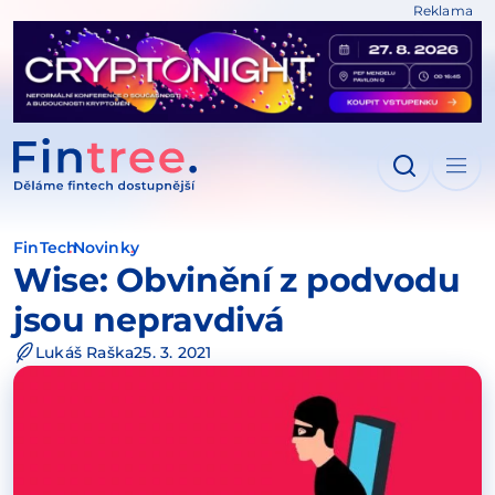
Reklama
IT NA OBSAH
FinTech
Novinky
Wise: Obvinění z podvodu
jsou nepravdivá
Lukáš Raška
25. 3. 2021