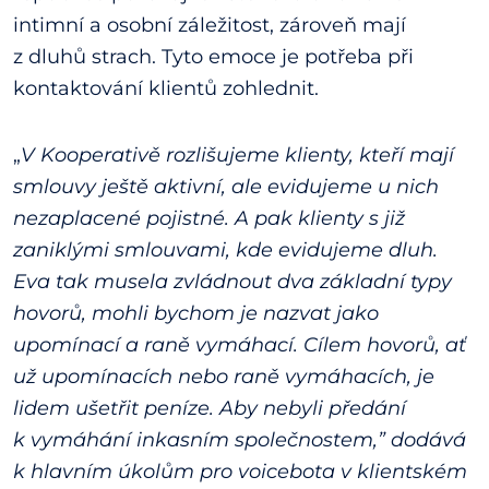
intimní a osobní záležitost, zároveň mají
z dluhů strach. Tyto emoce je potřeba při
kontaktování klientů zohlednit.
„
V Kooperativě rozlišujeme klienty, kteří mají
smlouvy ještě aktivní, ale evidujeme u nich
nezaplacené pojistné. A pak klienty s již
zaniklými smlouvami, kde evidujeme dluh.
Eva tak musela zvládnout dva základní typy
hovorů, mohli bychom je nazvat jako
upomínací a raně vymáhací. Cílem hovorů, ať
už upomínacích nebo raně vymáhacích, je
lidem ušetřit peníze. Aby nebyli předání
k vymáhání inkasním společnostem,” dodává
k hlavním úkolům pro voicebota v klientském