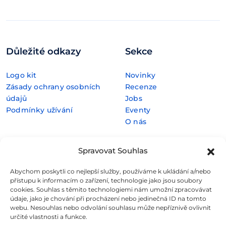
Důležité odkazy
Sekce
Logo kit
Novinky
Zásady ochrany osobních
Recenze
údajů
Jobs
Podmínky užívání
Eventy
O nás
Spravovat Souhlas
Rubriky
Silné zázemí
Abychom poskytli co nejlepší služby, používáme k ukládání a/nebo
přístupu k informacím o zařízení, technologie jako jsou soubory
E-commerce
cookies. Souhlas s těmito technologiemi nám umožní zpracovávat
FinTech
údaje, jako je chování při procházení nebo jedinečná ID na tomto
Kryptoměny
webu. Nesouhlas nebo odvolání souhlasu může nepříznivě ovlivnit
Rozhovory
určité vlastnosti a funkce.