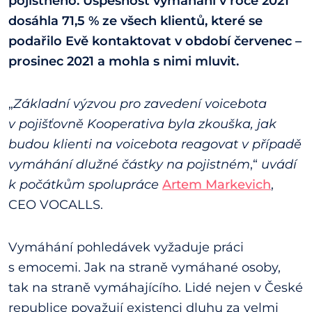
pojistného. Úspěšnost vymáhání v roce 2021
dosáhla 71,5 % ze všech klientů, které se
podařilo Evě kontaktovat v období červenec –
prosinec 2021 a mohla s nimi mluvit.
„
Základní výzvou pro zavedení voicebota
v pojišťovně Kooperativa byla zkouška, jak
budou klienti na voicebota reagovat v případě
vymáhání dlužné částky na pojistném
,“
uvádí
k počátkům spolupráce
Artem Markevich
,
CEO VOCALLS.
Vymáhání pohledávek vyžaduje práci
s emocemi. Jak na straně vymáhané osoby,
tak na straně vymáhajícího. Lidé nejen v České
republice považují existenci dluhu za velmi