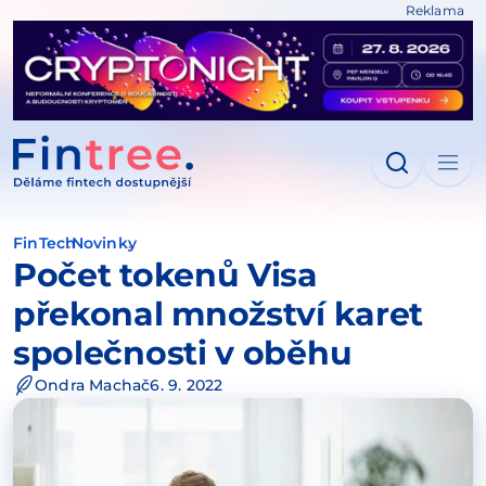
Reklama
IT NA OBSAH
FinTech
Novinky
Počet tokenů Visa
překonal množství karet
společnosti v oběhu
Ondra Machač
6. 9. 2022