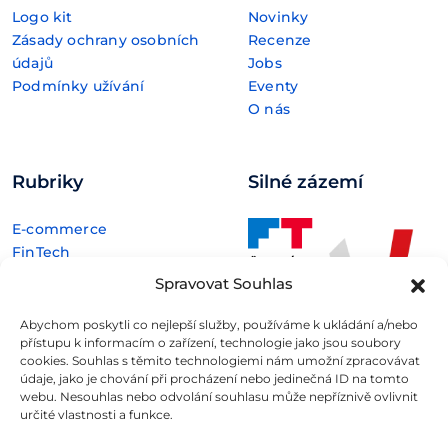
Logo kit
Novinky
Zásady ochrany osobních
Recenze
údajů
Jobs
Podmínky užívání
Eventy
O nás
Rubriky
Silné zázemí
E-commerce
FinTech
Kryptoměny
Spravovat Souhlas
Rozhovory
Technologie
Abychom poskytli co nejlepší služby, používáme k ukládání a/nebo
přístupu k informacím o zařízení, technologie jako jsou soubory
cookies. Souhlas s těmito technologiemi nám umožní zpracovávat
údaje, jako je chování při procházení nebo jedinečná ID na tomto
webu. Nesouhlas nebo odvolání souhlasu může nepříznivě ovlivnit
určité vlastnosti a funkce.
Fintree s.r.o. , IČO: 11932741 , Nové sady 988/2, Staré Brno,