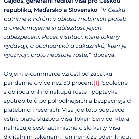
Gajdoš, generální ředitel Visa pro Českou
republiku, Maďarsko a Slovensko
.
“V Česku
patříme k lídrům v oblasti mobilních plateb
a uvědomujeme si důležitost jejich
zabezpečení. Počet institucí, které tokeny
vydávají, a obchodníků a zákazníků, kteří je
využívají, proto neustále roste,“
dodává.
Objem e-commerce vzrostl od začátku
pandemie o více než 50 procent
[1]
. Společně
s oblibou online nákupů roste i poptávka
spotřebitelů po pohodlnějších a bezpečnějších
platebních řešeních. Visa jde této poptávce
vstříc právě službou Visa Token Service, která
nahrazuje šestnáctimístné číslo karty Visa
digitálním tokenem. Ten nemůže odemknout