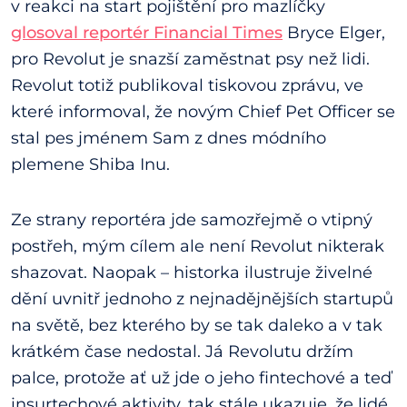
v reakci na start pojištění pro mazlíčky
glosoval reportér Financial Times
Bryce Elger,
pro Revolut je snazší zaměstnat psy než lidi.
Revolut totiž publikoval tiskovou zprávu, ve
které informoval, že novým Chief Pet Officer se
stal pes jménem Sam z dnes módního
plemene Shiba Inu.
Ze strany reportéra jde samozřejmě o vtipný
postřeh, mým cílem ale není Revolut nikterak
shazovat. Naopak – historka ilustruje živelné
dění uvnitř jednoho z nejnadějnějších startupů
na světě, bez kterého by se tak daleko a v tak
krátkém čase nedostal. Já Revolutu držím
palce, protože ať už jde o jeho fintechové a teď
insurtechové aktivity, tak stále ukazuje, že lidé