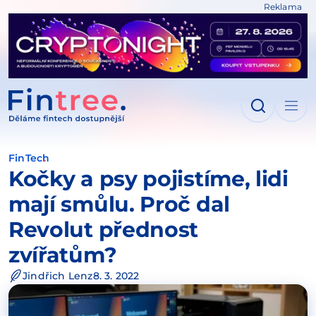
Reklama
IT NA OBSAH
FinTech
Kočky a psy pojistíme, lidi
mají smůlu. Proč dal
Revolut přednost
zvířatům?
Jindřich Lenz
8. 3. 2022