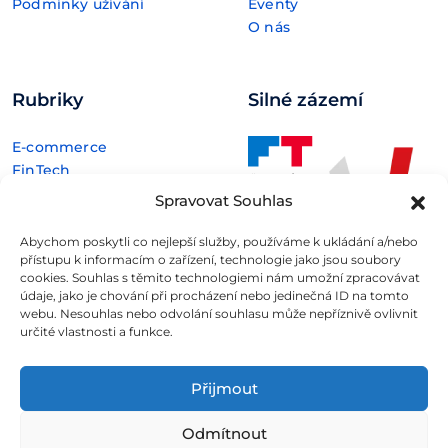
Podmínky užívání
Eventy
O nás
Rubriky
Silné zázemí
E-commerce
FinTech
Kryptoměny
Spravovat Souhlas
Rozhovory
Technologie
Abychom poskytli co nejlepší služby, používáme k ukládání a/nebo
přístupu k informacím o zařízení, technologie jako jsou soubory
cookies. Souhlas s těmito technologiemi nám umožní zpracovávat
údaje, jako je chování při procházení nebo jedinečná ID na tomto
webu. Nesouhlas nebo odvolání souhlasu může nepříznivě ovlivnit
určité vlastnosti a funkce.
Fintree s.r.o. , IČO: 11932741 , Nové sady 988/2, Staré Brno,
602 00 Brno
Přijmout
Všechny informace uveřejněné na webovém
Odmítnout
portálu
Fintree.cz
jsou určeny výhradně ke studijním