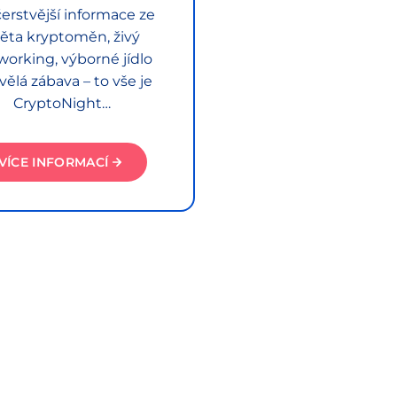
erstvější informace ze
ěta kryptoměn, živý
working, výborné jídlo
vělá zábava – to vše je
CryptoNight…
VÍCE INFORMACÍ