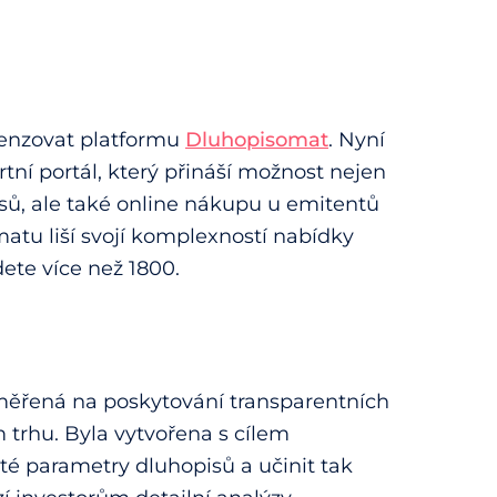
cenzovat platformu
Dluhopisomat
. Nyní
tní portál, který přináší možnost nejen
sů, ale také online nákupu u emitentů
atu liší svojí komplexností nabídky
ete více než 1800.
aměřená na poskytování transparentních
 trhu. Byla vytvořena s cílem
é parametry dluhopisů a učinit tak