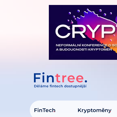
IT NA OBSAH
FinTech
Kryptoměny