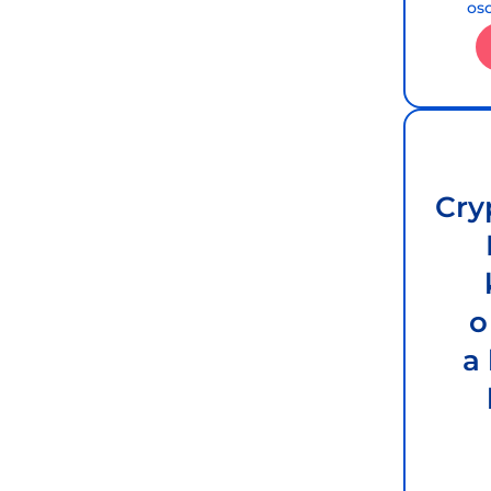
os
Cry
o
a