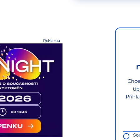
Reklama
Chce
ti
Přihl
So