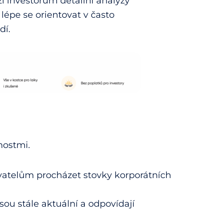
zí investorům detailní analýzy
lépe se orientovat v často
dí.
nostmi.
vatelům procházet stovky korporátních
jsou stále aktuální a odpovídají