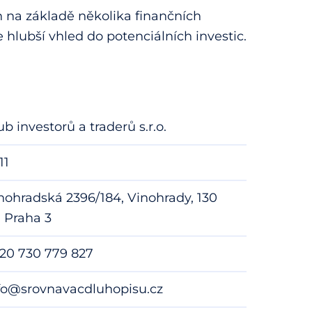
n na základě několika finančních
e hlubší vhled do potenciálních investic.
ub investorů a traderů s.r.o.
11
nohradská 2396/184, Vinohrady, 130
 Praha 3
20 730 779 827
fo@srovnavacdluhopisu.cz