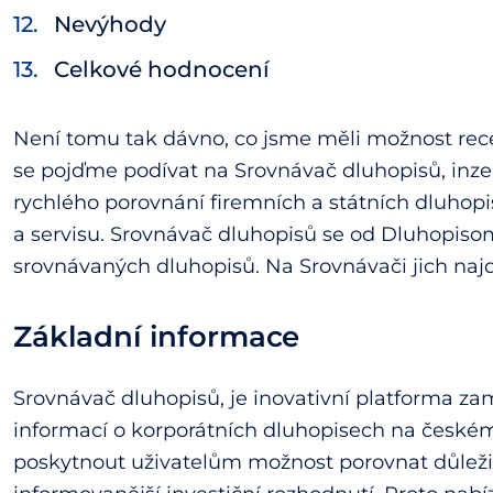
Nevýhody
Celkové hodnocení
Není tomu tak dávno, co jsme měli možnost re
se pojďme podívat na Srovnávač dluhopisů, inzer
rychlého porovnání firemních a státních dluhopi
a servisu. Srovnávač dluhopisů se od Dluhopisom
srovnávaných dluhopisů. Na Srovnávači jich najd
Základní informace
Srovnávač dluhopisů, je inovativní platforma z
informací o korporátních dluhopisech na českém
poskytnout uživatelům možnost porovnat důležit