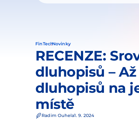
FinTech
Novinky
RECENZE: Sro
dluhopisů – Až
dluhopisů na 
místě
Radim Ouhela
1. 9. 2024