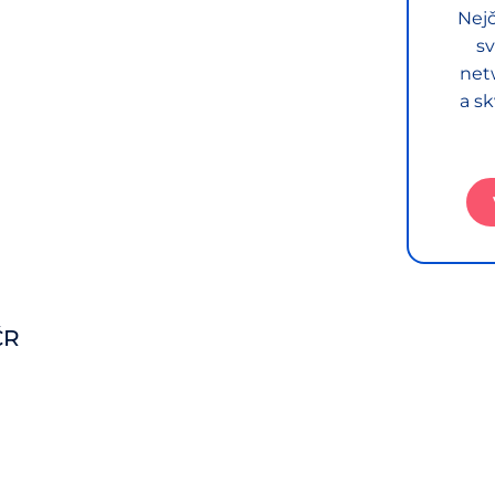
Nejč
sv
net
a sk
ČR