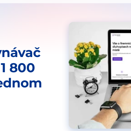
vnávač
 1 800
jednom