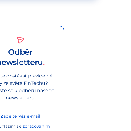
Odběr
newsletteru
te dostávat pravidelné
py ze světa FinTechu?
aste se k odběru našeho
newsletteru.
uhlasím se
zpracováním