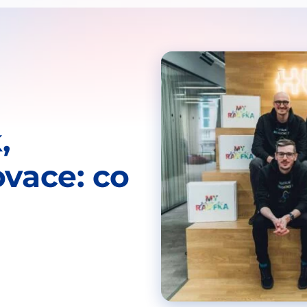
,
ovace: co