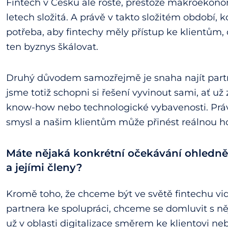
Fintech v Česku ale roste, přestože makroekono
letech složitá. A právě v takto složitém období, kd
potřeba, aby fintechy měly přístup ke klientům, 
ten byznys škálovat.
Druhý důvodem samozřejmě je snaha najít partn
jsme totiž schopni si řešení vyvinout sami, ať u
know-how nebo technologické vybavenosti. Práv
smysl a našim klientům může přinést reálnou h
Máte nějaká konkrétní očekávání ohledně 
a jejími členy?
Kromě toho, že chceme být ve světě fintechu vi
partnera ke spolupráci, chceme se domluvit s ně
už v oblasti digitalizace směrem ke klientovi n