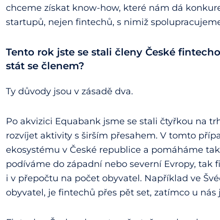
chceme získat know-how, které nám dá konkure
startupů, nejen fintechů, s nimiž spolupracuje
Tento rok jste se stali členy České fintech
stát se členem?
Ty důvody jsou v zásadě dva.
Po akvizici Equabank jsme se stali čtyřkou na t
rozvíjet aktivity s širším přesahem. V tomto př
ekosystému v České republice a pomáháme tak 
podíváme do západní nebo severní Evropy, tak f
i v přepočtu na počet obyvatel. Například ve Šv
obyvatel, je fintechů přes pět set, zatímco u nás 