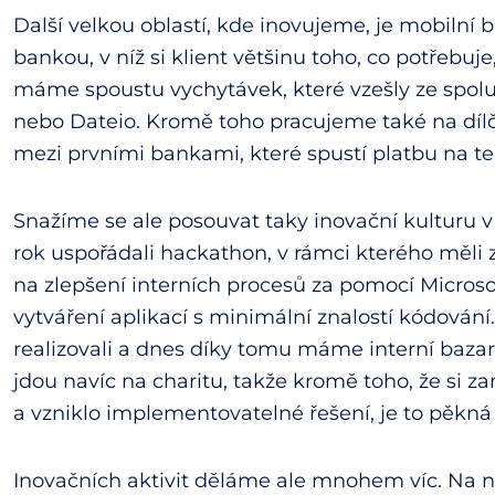
Další velkou oblastí, kde inovujeme, je mobilní 
bankou, v níž si klient většinu toho, co potřebuj
máme spoustu vychytávek, které vzešly ze spolup
nebo Dateio. Kromě toho pracujeme také na dílč
mezi prvními bankami, které spustí platbu na tel
Snažíme se ale posouvat taky inovační kulturu
rok uspořádali hackathon, v rámci kterého měli za
na zlepšení interních procesů za pomocí Micros
vytváření aplikací s minimální znalostí kódování
realizovali a dnes díky tomu máme interní baza
jdou navíc na charitu, takže kromě toho, že si z
a vzniklo implementovatelné řešení, je to pěkná 
Inovačních aktivit děláme ale mnohem víc. Na 