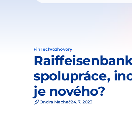
FinTech
Rozhovory
Raiffeisenbank
spolupráce, in
je nového?
Ondra Machač
24. 7. 2023