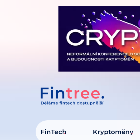
IT NA OBSAH
FinTech
Kryptoměny