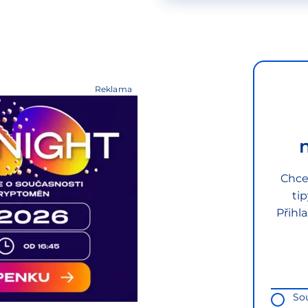
Reklama
Chce
ti
Přihl
So