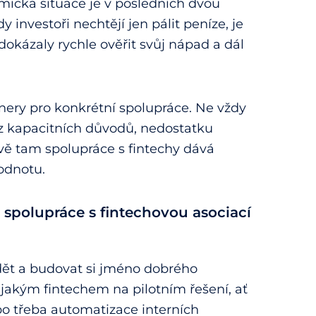
mická situace je v posledních dvou
y investoři nechtějí jen pálit peníze, je
dokázaly rychle ověřit svůj nápad a dál
ery pro konkrétní spolupráce. Ne vždy
ž z kapacitních důvodů, nedostatku
ě tam spolupráce s fintechy dává
odnotu.
spolupráce s fintechovou asociací
dět a budovat si jméno dobrého
jakým fintechem na pilotním řešení, ať
ebo třeba automatizace interních