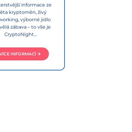
erstvější informace ze
ěta kryptoměn, živý
working, výborné jídlo
vělá zábava – to vše je
CryptoNight…
VÍCE INFORMACÍ