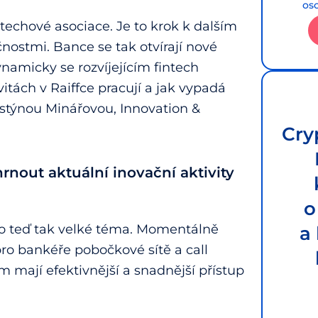
os
echové asociace. Je to krok k dalším
čnostmi. Bance se tak otvírají nové
namicky se rozvíjejícím fintech
tách v Raiffce pracují a jak vypadá
Kristýnou Minářovou, Innovation &
Cry
nout aktuální inovační aktivity
o
 to teď tak velké téma. Momentálně
a
ro bankéře pobočkové sítě a call
 mají efektivnější a snadnější přístup