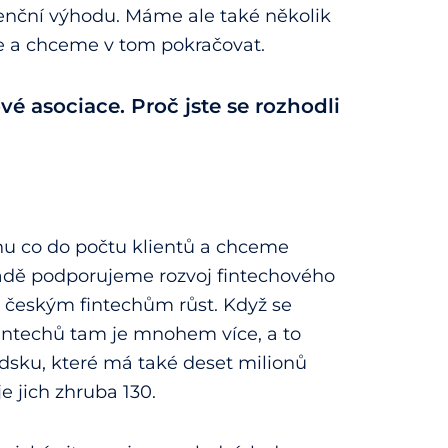
nční výhodu. Máme ale také několik
me a chceme v tom pokračovat.
ové asociace. Proč jste se rozhodli
rhu co do počtu klientů a chceme
ípadě podporujeme rozvoj fintechového
českým fintechům růst. Když se
intechů tam je mnohem více, a to
édsku, které má také deset milionů
je jich zhruba 130.