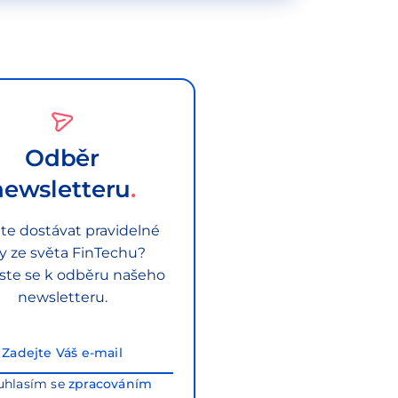
Odběr
newsletteru
te dostávat pravidelné
py ze světa FinTechu?
aste se k odběru našeho
newsletteru.
uhlasím se
zpracováním