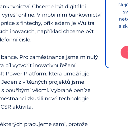
Nejč
bankovnictví. Chceme být digitální
sv
e, vyřeší online. V mobilním bankovnictví
net
ráce s fintechy, příkladem je Wultra
a sk
ích inovacích, například chceme být
efonní číslo.
 v bance. Pro zaměstnance jsme minulý
 cíl vytvořit inovativní řešení
oft Power Platform, která umožňuje
. Jeden z vítězných projektů jsme
r s použitými věcmi. Vybrané peníze
aměstnanci zkusili nové technologie
CSR aktivita.
některých pracujeme sami, protože