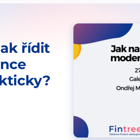
ak řídit
ance
kticky?