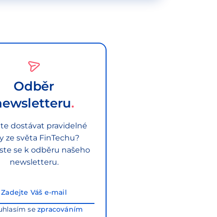
Odběr
newsletteru
te dostávat pravidelné
py ze světa FinTechu?
aste se k odběru našeho
newsletteru.
uhlasím se
zpracováním