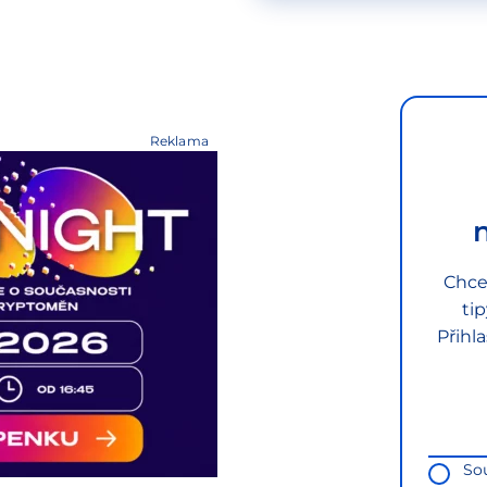
Reklama
Chce
ti
Přihl
So