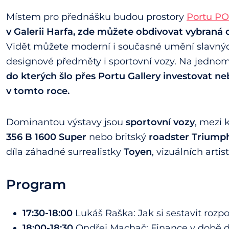
Místem pro přednášku budou prostory
Portu PO
v Galerii Harfa, zde můžete obdivovat vybraná dí
Vidět můžete moderní i současné umění slavnýc
designové předměty i sportovní vozy. Na jednom 
do kterých šlo přes Portu Gallery investovat
ne
v tomto roce.
Dominantou výstavy jsou
sportovní vozy
, mezi 
356 B 1600 Super
nebo britský
roadster Triump
díla záhadné surrealistky
Toyen
, vizuálních arti
Program
17:30-18:00
Lukáš Raška: Jak si sestavit rozp
18:00-18:30
Ondřej Machač: Finance v době di