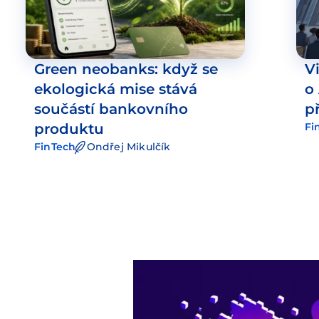
Green neobanks: když se
V
ekologická mise stává
o
součástí bankovního
p
produktu
Fi
FinTech
Ondřej Mikulčík