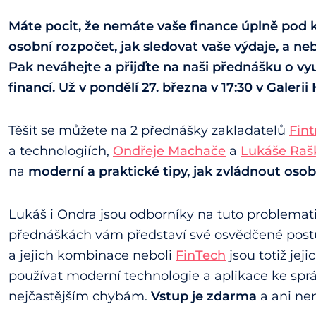
Máte pocit, že nemáte vaše finance úplně pod k
osobní rozpočet, jak sledovat vaše výdaje, a ne
Pak neváhejte a přijďte na naši přednášku o vy
financí. Už v pondělí 27. března v 17:30 v Galerii
Těšit se můžete na 2 přednášky zakladatelů
Fint
a technologiích,
Ondřeje Machače
a
Lukáše Raš
na
moderní a praktické tipy, jak zvládnout osob
Lukáš i Ondra jsou odborníky na tuto problema
přednáškách vám představí své osvědčené postup
a jejich kombinace neboli
FinTech
jsou totiž je
používat moderní technologie a aplikace ke sprá
nejčastějším chybám.
Vstup je zdarma
a ani nen