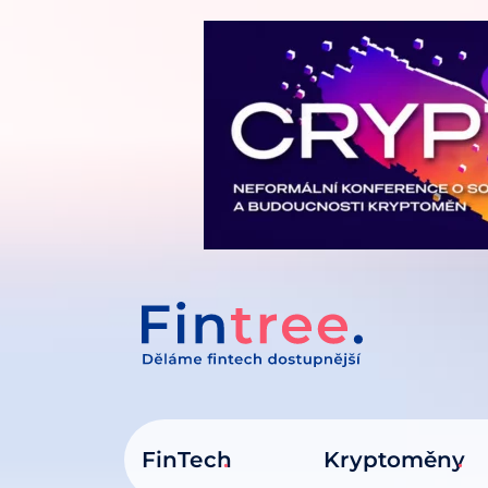
IT NA OBSAH
FinTech
Kryptoměny