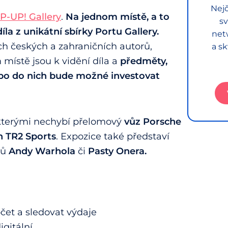
Nejč
P-UP! Gallery
.
Na jednom místě, a to
sv
la z unikátní sbírky Portu Gallery.
net
h českých a zahraničních autorů,
a sk
místě jsou k vidění díla a
předměty,
bo do nich bude možné investovat
kterými nechybí
přelomový
vůz Porsche
h TR2 Sports
. Expozice také představí
stů
Andy Warhola
či
Pasty Onera.
očet a sledovat výdaje
gitální