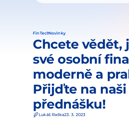
FinTech
Novinky
Chcete vědět, j
své osobní fin
moderně a pra
Přijďte na naši
přednášku!
Lukáš Raška
23. 3. 2023