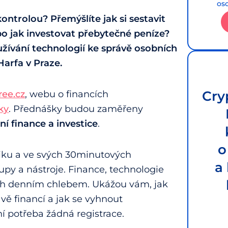
os
ontrolou? Přemýšlíte jak si sestavit
bo jak investovat přebytečné peníze?
užívání technologií ke správě osobních
 Harfa v Praze.
Cry
ree.cz
, webu o financích
ky
. Přednášky budou zaměřeny
ní finance a investice
.
o
tiku a ve svých 30minutových
a
y a nástroje. Finance, technologie
jich denním chlebem. Ukážou vám, jak
vě financí a jak se vyhnout
í potřeba žádná registrace.