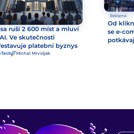
Reklama
Od klikn
isa ruší 2 600 míst a mluví
se e-co
 AI. Ve skutečnosti
potkáva
řestavuje platební byznys
nTech
Michal Mrvoljak