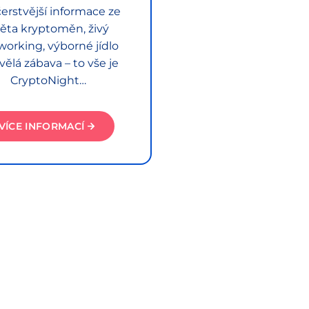
erstvější informace ze
ěta kryptoměn, živý
working, výborné jídlo
vělá zábava – to vše je
CryptoNight…
VÍCE INFORMACÍ