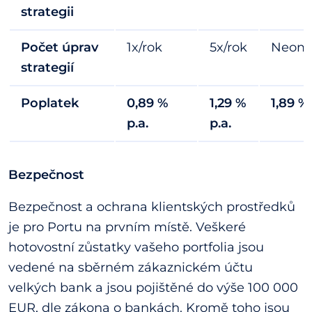
strategii
Počet úprav
1x/rok
5x/rok
Neom
strategií
Poplatek
0,89 %
1,29 %
1,89 % 
p.a.
p.a.
Bezpečnost
Bezpečnost a ochrana klientských prostředků
je pro Portu na prvním místě. Veškeré
hotovostní zůstatky vašeho portfolia jsou
vedené na sběrném zákaznickém účtu
velkých bank a jsou pojištěné do výše 100 000
EUR, dle zákona o bankách. Kromě toho jsou