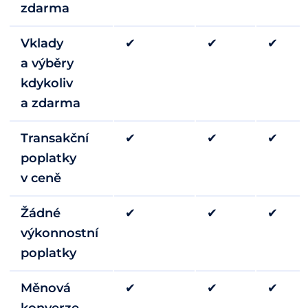
zdarma
Vklady
✔
✔
✔
a výběry
kdykoliv
a zdarma
Transakční
✔
✔
✔
poplatky
v ceně
Žádné
✔
✔
✔
výkonnostní
poplatky
Měnová
✔
✔
✔
konverze