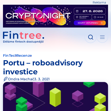
Reklama
IT NA OBSAH
FinTech
Recenze
Portu – roboadvisory
investice
Ondra Machač
3. 3. 2021