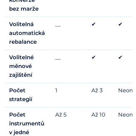
bez marže
Volitelná
__
✔
✔
automatická
rebalance
Volitelné
__
✔
✔
měnové
zajištění
Počet
1
Až 3
Neom
strategií
Počet
Až 5
Až 10
Neom
instrumentů
v jedné