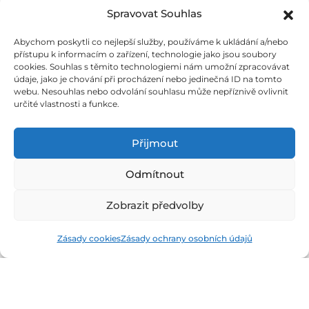
Spravovat Souhlas
Logo kit
Novinky
Zásady ochrany osobních
Recenze
Abychom poskytli co nejlepší služby, používáme k ukládání a/nebo
údajů
Jobs
přístupu k informacím o zařízení, technologie jako jsou soubory
Podmínky užívání
Eventy
cookies. Souhlas s těmito technologiemi nám umožní zpracovávat
údaje, jako je chování při procházení nebo jedinečná ID na tomto
O nás
webu. Nesouhlas nebo odvolání souhlasu může nepříznivě ovlivnit
určité vlastnosti a funkce.
Rubriky
Silné zázemí
Přijmout
E-commerce
Odmítnout
FinTech
Kryptoměny
Zobrazit předvolby
Rozhovory
Technologie
Zásady cookies
Zásady ochrany osobních údajů