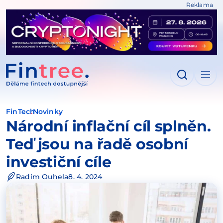
Reklama
IT NA OBSAH
FinTech
Novinky
Národní inflační cíl splněn.
Teď jsou na řadě osobní
investiční cíle
Radim Ouhela
8. 4. 2024