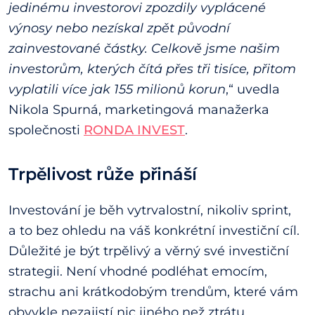
jedinému investorovi zpozdily vyplácené
výnosy nebo nezískal zpět původní
zainvestované částky. Celkově jsme našim
investorům, kterých čítá přes tři tisíce, přitom
vyplatili více jak 155 milionů korun
,“ uvedla
Nikola Spurná, marketingová manažerka
společnosti
RONDA INVEST
.
Trpělivost růže přináší
Investování je běh vytrvalostní, nikoliv sprint,
a to bez ohledu na váš konkrétní investiční cíl.
Důležité je být trpělivý a věrný své investiční
strategii. Není vhodné podléhat emocím,
strachu ani krátkodobým trendům, které vám
obvykle nezajistí nic jiného než ztrátu.