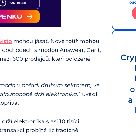
os
wisto
mohou jásat. Nově totiž mohou
ch obchodech s módou Answear, Gant,
Cry
mezi 600 prodejců, kteří odložené
 móda v pořadí druhým sektorem, ve
o
 dlouhodobě drží elektronika,“
uvádí
a
opřiva.
ží elektronika s asi 10 tisíci
ransakcí probíhá již tradičně