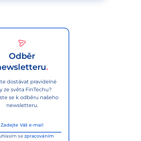
Odběr
newsletteru
te dostávat pravidelné
py ze světa FinTechu?
aste se k odběru našeho
newsletteru.
uhlasím se
zpracováním