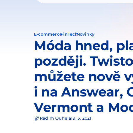
E-commerce
FinTech
Novinky
Móda hned, pl
později. Twist
můžete nově v
i na Answear, 
Vermont a Mod
Radim Ouhela
19. 5. 2021