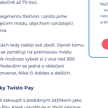
ěsíčně až 75 tisíc.
Nejč
sv
 segmentu fashion. I proto jsme
net
a sk
jícími módu, abychom vzrůstající
iva
.
ách tedy nabízí své zboží. Oproti tomu
é se zaměřují na prémiovou módu
 možnost vybrat si z více než 300
Především se jedná o oblečení
onverse, Nike či Adidas a dalších.
íky Twisto Pay
é zakoupit s podobným zážitkem jako
 Pay, která umožňuje si zboží nejprve