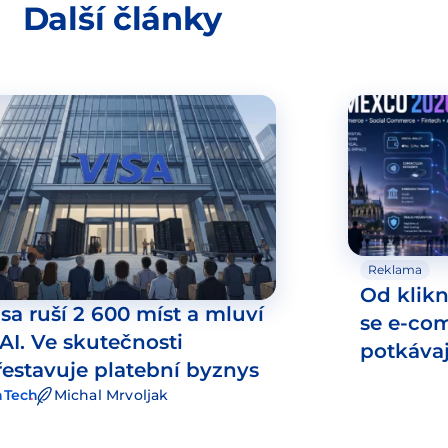
Další články
Reklama
Od klikn
isa ruší 2 600 míst a mluví
se e-co
 AI. Ve skutečnosti
potkáva
řestavuje platební byznys
nTech
Michal Mrvoljak