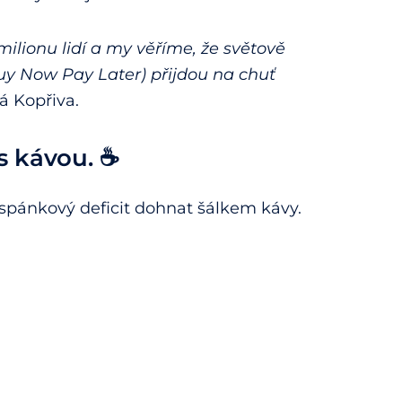
milionu lidí a my věříme, že světově
y Now Pay Later) přijdou na chuť
á Kopřiva.
s kávou. ☕
pánkový deficit dohnat šálkem kávy.