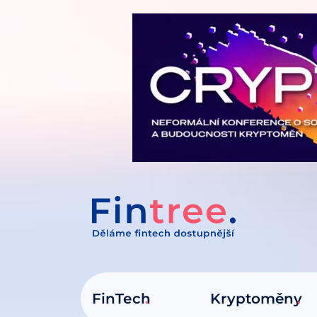
IT NA OBSAH
FinTech
Kryptoměny