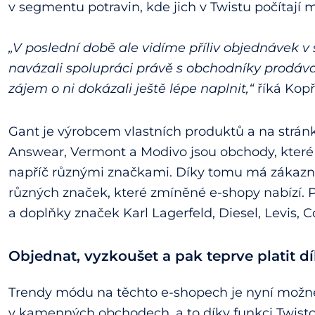
v segmentu potravin, kde jich v Twistu počítají m
„V poslední době ale vidíme příliv objednávek v
navázali spolupráci právě s obchodníky prodáva
zájem o ni dokázali ještě lépe naplnit,“
říká Kopř
Gant je výrobcem vlastních produktů a na stránk
Answear, Vermont a Modivo jsou obchody, kter
napříč různými značkami. Díky tomu má zákazník
různých značek, které zmíněné e-shopy nabízí. 
a doplňky značek Karl Lagerfeld, Diesel, Levis, C
Objednat, vyzkoušet a pak teprve platit d
Trendy módu na těchto e-shopech je nyní možn
v kamenných obchodech, a to díky funkci Twisto