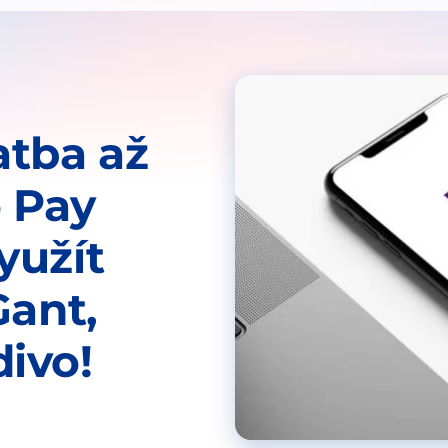
atba až
o Pay
yužít
Gant,
ivo!