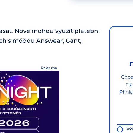
ásat. Nově mohou využít platební
ch s módou Answear, Gant,
Reklama
Chce
ti
Přihl
So