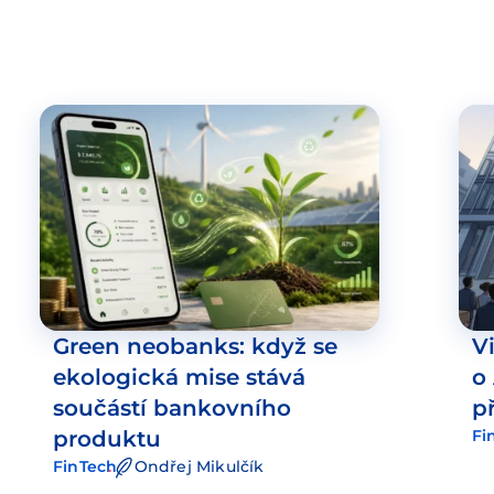
Green neobanks: když se
V
ekologická mise stává
o
součástí bankovního
p
produktu
Fi
FinTech
Ondřej Mikulčík