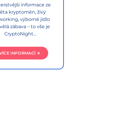
erstvější informace ze
ěta kryptoměn, živý
working, výborné jídlo
vělá zábava – to vše je
CryptoNight…
VÍCE INFORMACÍ