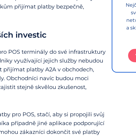
Nejč
ům přijímat platby bezpečně,
sv
net
a sk
ích investic
pro POS terminály do své infrastruktury
niky využívající jejich služby nebudou
ít přijímat platby A2A v obchodech,
ály. Obchodníci navíc budou moci
ajistit stejně skvělou zkušenost,
by pro POS, stačí, aby si propojili svůj
íka případně jiné aplikace podporující
, mohou zákazníci dokončit své platby