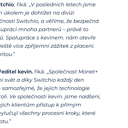
itchio
, říká: „
V posledních letech jsme
 úkolem je dohlížet na divizi
čnosti Switchio, a věříme, že bezpečná
olupráci mnoha partnerů – právě to
ů. Spolupráce s kevinem. nám otevře
tě více zpříjemní zážitek z placení.
ritou
.”
ředitel kevin.
říká: „
Společnost Monet+
ní svět a díky Switchio každý den
 samozřejmé, že jejich technologie
li. Ve společnosti kevin. jsme nadšeni,
jich klientům přístup k přímým
lučují všechny procesní kroky, které
otu.
”