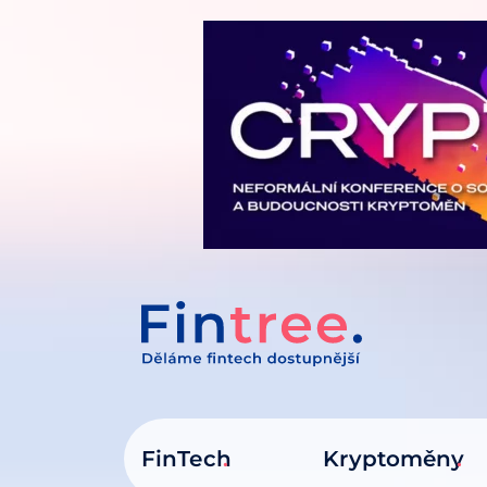
IT NA OBSAH
FinTech
Kryptoměny