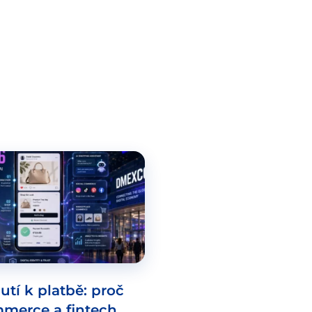
utí k platbě: proč
mmerce a fintech