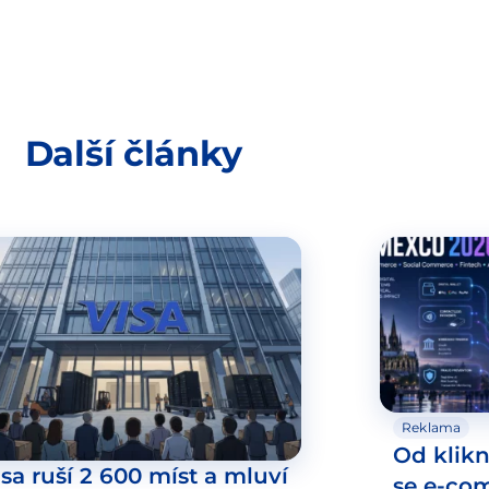
Další články
Reklama
Od klikn
isa ruší 2 600 míst a mluví
se e-co