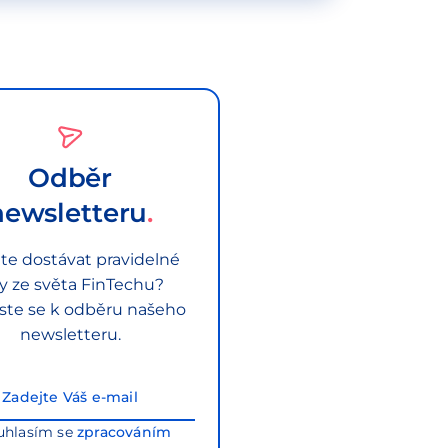
Odběr
newsletteru
te dostávat pravidelné
py ze světa FinTechu?
aste se k odběru našeho
newsletteru.
uhlasím se
zpracováním