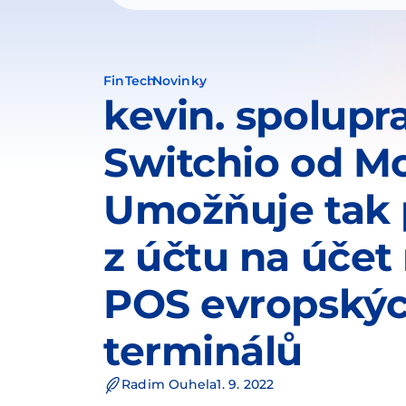
FinTech
Novinky
kevin. spolupr
Switchio od M
Umožňuje tak 
z účtu na účet 
POS evropský
terminálů
Radim Ouhela
1. 9. 2022