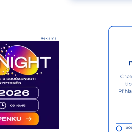
Reklama
Chce
ti
Přihl
So