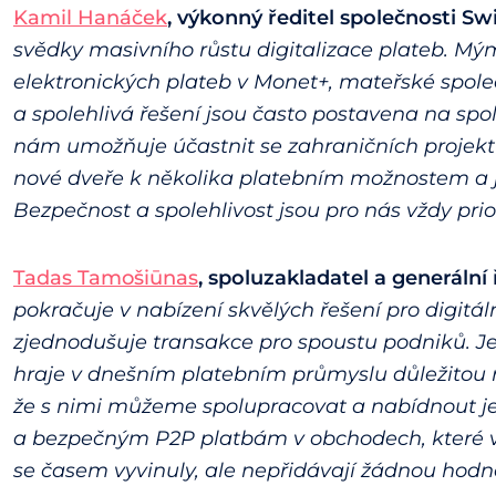
Kamil Hanáček
, výkonný ředitel společnosti Sw
svědky masivního růstu digitalizace plateb. Mým
elektronických plateb v Monet+, mateřské spole
a spolehlivá řešení jsou často postavena na sp
nám umožňuje účastnit se zahraničních projekt
nové dveře k několika platebním možnostem a ješ
Bezpečnost a spolehlivost jsou pro nás vždy prio
Tadas Tamošiūnas
, spoluzakladatel a generální 
pokračuje v nabízení skvělých řešení pro digitál
zjednodušuje transakce pro spoustu podniků. Je
hraje v dnešním platebním průmyslu důležitou ro
že s nimi můžeme spolupracovat a nabídnout je
a bezpečným P2P platbám v obchodech, které vy
se časem vyvinuly, ale nepřidávají žádnou hodn