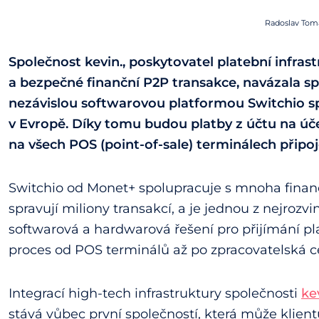
Radoslav Toma
Společnost kevin., poskytovatel platební infra
a bezpečné finanční P2P transakce, navázala spo
nezávislou softwarovou platformou Switchio spr
v Evropě. Díky tomu budou platby z účtu na úče
na všech POS (point-of-sale) terminálech připo
Switchio od Monet+ spolupracuje s mnoha finan
spravují miliony transakcí, a je jednou z nejrozv
softwarová a hardwarová řešení pro přijímání pl
proces od POS terminálů až po zpracovatelská c
Integrací high-tech infrastruktury společnosti
ke
stává vůbec první společností, která může klie