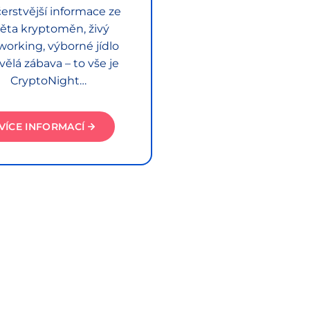
erstvější informace ze
ěta kryptoměn, živý
working, výborné jídlo
vělá zábava – to vše je
CryptoNight…
VÍCE INFORMACÍ