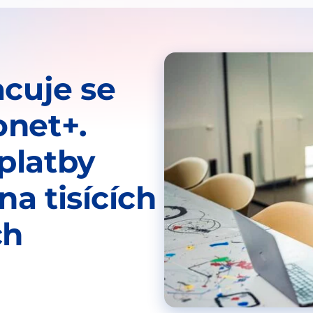
acuje se
onet+.
platby
na tisících
ch