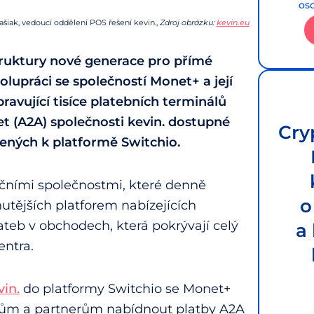
os
šiak, vedoucí oddělení POS řešení kevin.,
Zdroj obrázku:
kevin.eu
struktury nové generace pro přímé
lupráci se společností Monet+ a její
avující tisíce platebních terminálů
t (A2A) společnosti kevin. dostupné
Cry
jených k platformě Switchio.
čními společnostmi, které denně
o
inutějších platforem nabízejících
ateb v obchodech, která pokrývají celý
a
entra.
vin.
do platformy Switchio se Monet+
ntům a partnerům nabídnout platby A2A