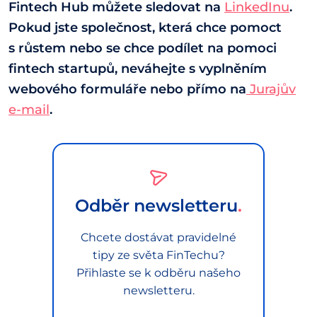
Fintech Hub můžete sledovat na
LinkedInu
.
Pokud jste společnost, která chce pomoct
s růstem nebo se chce podílet na pomoci
fintech startupů, neváhejte s vyplněním
webového formuláře nebo přímo na
Jurajův
e-mail
.
Odběr newsletteru
Chcete dostávat pravidelné
tipy ze světa FinTechu?
Přihlaste se k odběru našeho
newsletteru.