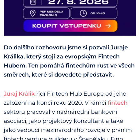
Do dalšího rozhovoru jsme si pozvali Juraje
Králika, který stojí za evropským Fintech
Hubem. Ten pomáhá fintechům růst ve všech
směrech, které si dovedete představit.
Juraj Králik
řídí Fintech Hub Europe od jeho
založení na konci roku 2020. V rámci
fintech
sektoru pracoval v nadnárodní bankovní
asociaci, jako projektový konzultant a také
jako vedoucí mezinárodního rozvoje v prvním
fintech venture builderu v Španělsku, Finn