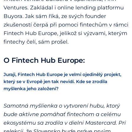
Ventures. Zakládal i online lending platformu
Buyora. Jak sám říká, ze svých founder
zkušeností čerpá při pomoci fintechům v rámci
Fintech Hub Europe, jelikož si výzvami, kterým
fintechy čelí, sám prošel.
O Fintech Hub Europe:
Juraji, Fintech Hub Europe je velmi ojedinělý projekt,
který se v Evropě jen tak nevidí. Kde se zrodila
myšlenka jeho založení?
Samotná myšlienka o vytvorení hubu, ktorý
bude aktívne pomáhať fintechom a celému
ekosystému sa zrodila v dielni Mastercard. Pri
selekcii, že Slovensko bude práve prvým