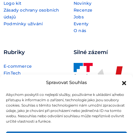
Logo kit
Novinky
Zásady ochrany osobních
Recenze
údajů
Jobs
Podmínky užívání
Eventy
O nás
Rubriky
Silné zázemí
E-commerce
FinTech
Kryptoměny
Spravovat Souhlas
Rozhovory
Technologie
Abychom poskytli co nejlepší služby, používáme k ukládání a/nebo
přístupu k informacím o zařízení, technologie jako jsou soubory
cookies. Souhlas s těmito technologiemi nám umožní zpracovávat
údaje, jako je chování při procházení nebo jedinečná ID na tomto
webu. Nesouhlas nebo odvolání souhlasu může nepříznivě ovlivnit
určité vlastnosti a funkce.
Fintree s.r.o. , IČO: 11932741 , Nové sady 988/2, Staré Brno,