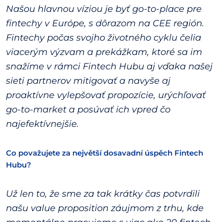
Našou hlavnou víziou je byť go-to-place pre
fintechy v Európe, s dôrazom na CEE región.
Fintechy počas svojho životného cyklu čelia
viacerým výzvam a prekážkam, ktoré sa im
snažíme v rámci Fintech Hubu aj vďaka našej
sieti partnerov mitigovať a navyše aj
proaktívne vylepšovať propozície, urýchľovať
go-to-market a posúvať ich vpred čo
najefektívnejšie.
Co považujete za největší dosavadní úspěch Fintech
Hubu?
Už len to, že sme za tak krátky čas potvrdili
našu value proposition záujmom z trhu, kde