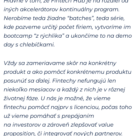
Hlavne v tom, že Fintech Hub je na rozdiel od
iných akcelerátorov kontinuálny program.
Nerobíme teda žiadne “batches”, teda série,
kde pozveme určitý počet firiem, vytvoríme im
bootcamp “z rýchlika” a ukončíme to na demo
day s chlebíčkami.
Vždy sa zameriavame skôr na konkrétny
produkt a ako pomôcť konkrétnemu produktu
posunúť sa ďalej. Fintechy nefungujú len
niekoľko mesiacov a každý z nich je v rôznej
životnej fáze. U nás je možné, že vieme
fintechu pomôcť najprv s licenciou, počas toho
už vieme pomáhať s prepájaním
na investorov a zároveň zlepšovať value
proposition, či integrovať nových partnerov.