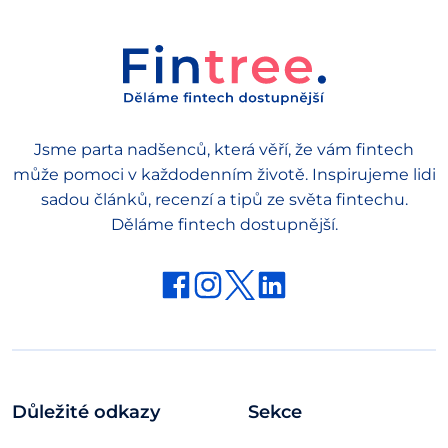
Jsme parta nadšenců, která věří, že vám fintech
může pomoci v každodenním životě. Inspirujeme lidi
sadou článků, recenzí a tipů ze světa fintechu.
Děláme fintech dostupnější.
Důležité odkazy
Sekce