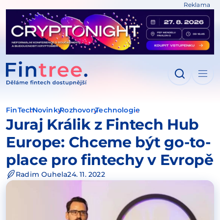
Reklama
IT NA OBSAH
FinTech
Novinky
Rozhovory
Technologie
Juraj Králik z Fintech Hub
Europe: Chceme být go-to-
place pro fintechy v Evropě
Radim Ouhela
24. 11. 2022