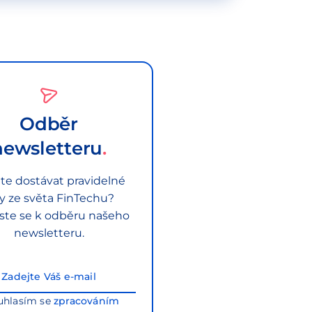
Odběr
newsletteru
te dostávat pravidelné
py ze světa FinTechu?
aste se k odběru našeho
newsletteru.
uhlasím se
zpracováním