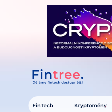
IT NA OBSAH
FinTech
Kryptoměny