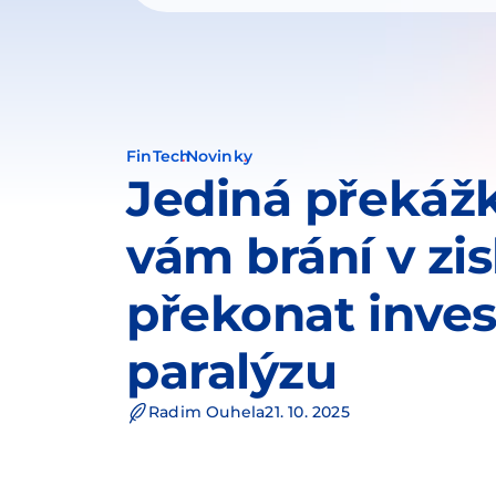
FinTech
Novinky
Jediná překážk
vám brání v zis
překonat inves
paralýzu
Radim Ouhela
21. 10. 2025