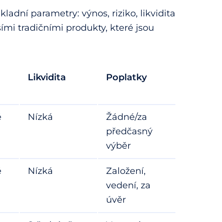
ákladní parametry: výnos, riziko, likvidita
ími tradičními produkty, které jsou
Likvidita
Poplatky
é
Nízká
Žádné/za
předčasný
výběr
é
Nízká
Založení,
vedení, za
úvěr