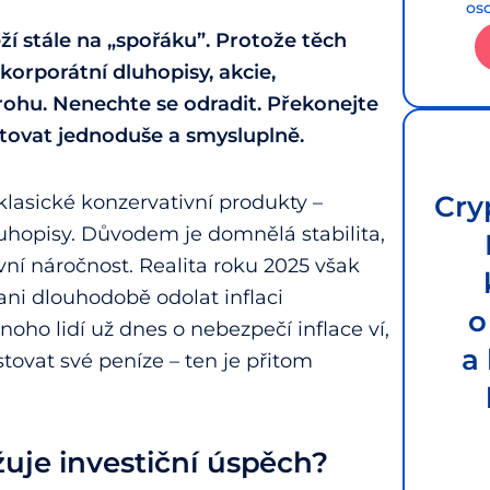
os
eží stále na „spořáku”. Protože těch
 korporátní dluhopisy, akcie,
rohu. Nenechte se odradit. Překonejte
stovat jednoduše a smysluplně.
Cry
klasické konzervativní produkty –
luhopisy. Důvodem je domnělá stabilita,
vní náročnost. Realita roku 2025 však
ni dlouhodobě odolat inflaci
o
Mnoho lidí už dnes o nebezpečí inflace ví,
a
stovat své peníze – ten je přitom
uje investiční úspěch?