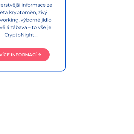
erstvější informace ze
ěta kryptoměn, živý
working, výborné jídlo
vělá zábava – to vše je
CryptoNight…
VÍCE INFORMACÍ