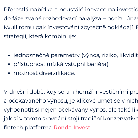
Přerostlá nabídka a neustálé inovace na investič
do fáze zvané rozhodovací paralýza – pocitu úna
Kvůli tomu pak investování zbytečně odkládají. P
strategii, která kombinuje:
jednoznačné parametry (výnos, riziko, likvidit
přístupnost (nízká vstupní bariéra),
možnost diverzifikace.
V dnešní době, kdy se trh hemží investičními pr
a očekávaného výnosu, je klíčové umět se v nich o
vyhodnotit si nejen očekávaný výnos, ale také lik
jak si v tomto srovnání stojí tradiční konzervativ
fintech platforma
Ronda Invest
.