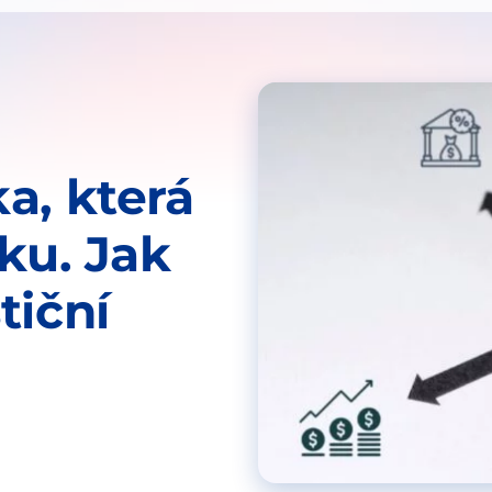
a, která
ku. Jak
tiční