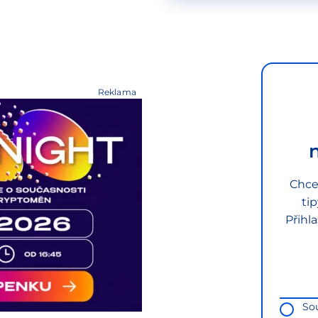
Reklama
Chce
ti
Přihl
So