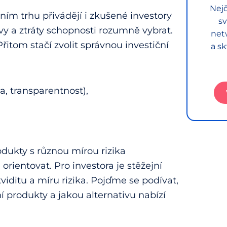
Nejč
ním trhu přivádějí i zkušené investory
sv
vy a ztráty schopnosti rozumně vybrat.
net
řitom stačí zvolit správnou investiční
a sk
a, transparentnost),
odukty s různou mírou rizika
rientovat. Pro investora je stěžejní
viditu a míru rizika. Pojďme se podívat,
ní produkty a jakou alternativu nabízí