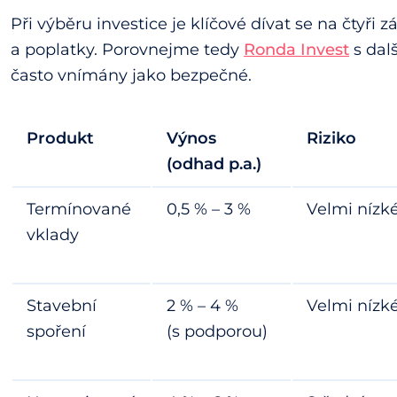
Při výběru investice je klíčové dívat se na čtyři z
a poplatky. Porovnejme tedy
Ronda Invest
s dalš
často vnímány jako bezpečné.
Produkt
Výnos
Riziko
(odhad p.a.)
Termínované
0,5 % – 3 %
Velmi nízk
vklady
Stavební
2 % – 4 %
Velmi nízk
spoření
(s podporou)