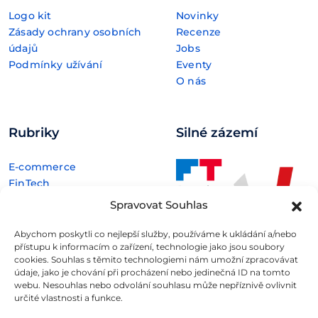
Logo kit
Novinky
Zásady ochrany osobních
Recenze
údajů
Jobs
Podmínky užívání
Eventy
O nás
Rubriky
Silné zázemí
E-commerce
FinTech
Kryptoměny
Spravovat Souhlas
Rozhovory
Technologie
Abychom poskytli co nejlepší služby, používáme k ukládání a/nebo
přístupu k informacím o zařízení, technologie jako jsou soubory
cookies. Souhlas s těmito technologiemi nám umožní zpracovávat
údaje, jako je chování při procházení nebo jedinečná ID na tomto
webu. Nesouhlas nebo odvolání souhlasu může nepříznivě ovlivnit
určité vlastnosti a funkce.