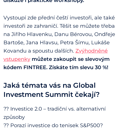
diskuze i praktické workshopy.
Vystoupí zde přední čeští investoři, ale také
investoři ze zahraničí. Těšit se můžete třeba
na Jiřího Hlavenku, Danu Bérovou, Ondřeje
Bartoše, Jana Hlavsu, Petra Šímu, Lukáše
Kovandu a spoustu dalších.
Zvýhodněné
vstupenky
můžete zakoupit se slevovým
kódem FINTREE. Získáte tím slevu 30 %!
Jaká témata vás na Global
Investment Summit čekají?
?? Investice 2.0 – tradiční vs. alternativní
způsoby
?? Porazí investice do tenisek S&P500?