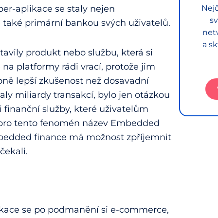
uper-aplikace se staly nejen
Nejč
sv
 také primární bankou svých uživatelů.
net
a sk
avily produkt nebo službu, která si
e na platformy rádi vrací, protože jim
obně lepší zkušenost než dosavadní
valy miliardy transakcí, bylo jen otázkou
 i finanční služby, které uživatelům
pro tento fenomén název Embedded
embedded finance má možnost zpříjemnit
čekali.
plikace se po podmanění si e-commerce,