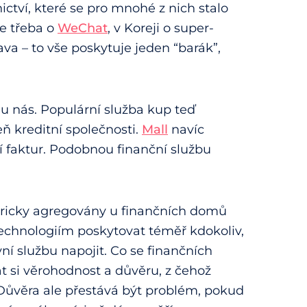
ctví, které se pro mnohé z nich stalo
e třeba o
WeChat
, v Koreji o super-
va – to vše poskytuje jeden “barák”,
 u nás. Populární služba kup teď
ň kreditní společnosti.
Mall
navíc
 faktur. Podobnou finanční službu
toricky agregovány u finančních domů
 technologiím poskytovat téměř kdokoliv,
 službu napojit. Co se finančních
kat si věrohodnost a důvěru, z čehož
 Důvěra ale přestává být problém, pokud