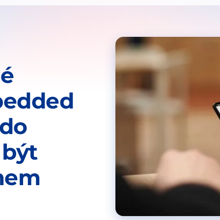
lé
bedded
kdo
být
mem