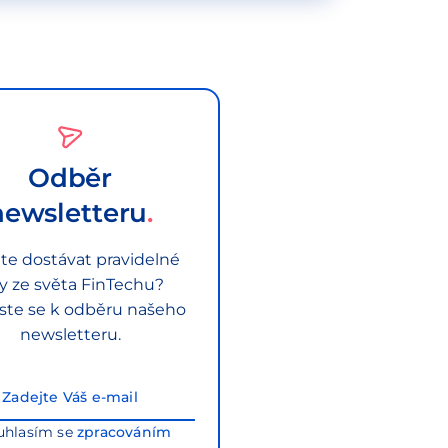
Odběr
newsletteru
te dostávat pravidelné
py ze světa FinTechu?
aste se k odběru našeho
newsletteru.
uhlasím se
zpracováním