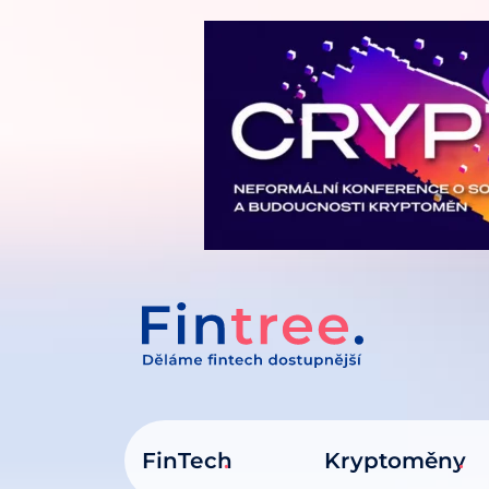
IT NA OBSAH
FinTech
Kryptoměny