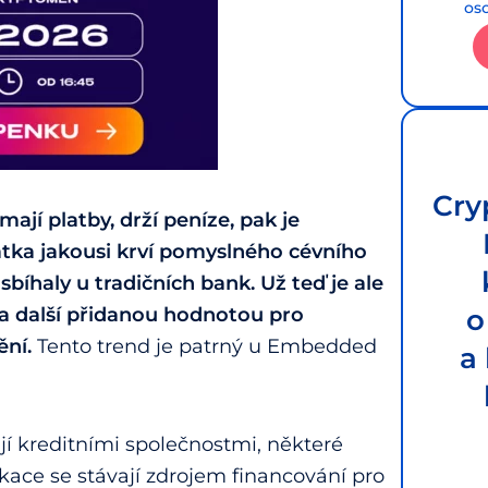
os
Cry
mají platby, drží peníze, pak je
rátka jakousi krví pomyslného cévního
sbíhaly u tradičních bank. Už teď je ale
za další přidanou hodnotou pro
o
ní.
Tento trend je patrný u Embedded
a
jí kreditními společnostmi, některé
ikace se stávají zdrojem financování pro