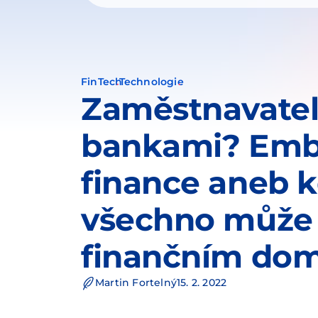
FinTech
Technologie
Zaměstnavate
bankami? Em
finance aneb 
všechno může 
finančním do
Martin Fortelný
15. 2. 2022