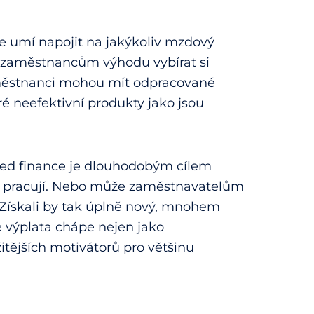
se umí napojit na jakýkoliv mzdový
 zaměstnancům výhodu vybírat si
aměstnanci mohou mít odpracované
eré neefektivní produkty jako jsou
ded finance je dlouhodobým cílem
ří pracují. Nebo může zaměstnavatelům
 Získali by tak úplně nový, mnohem
e výplata chápe nejen jako
žitějších motivátorů pro většinu