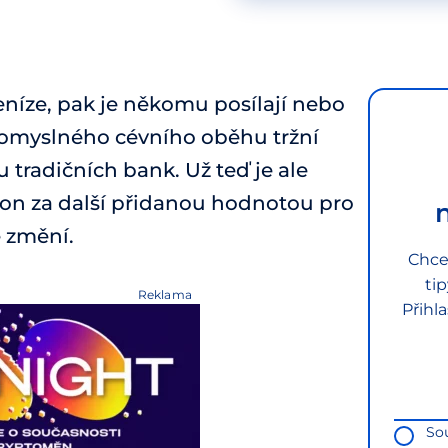
 peníze, pak je někomu posílají nebo
í pomyslného cévního oběhu tržní
u tradičních bank. Už teď je ale
 hon za další přidanou hodnotou pro
 změní.
Chce
ti
Reklama
Přihl
So