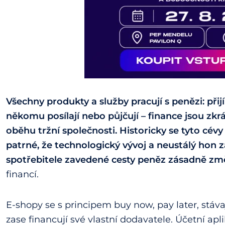
Všechny produkty a služby pracují s penězi: přijí
někomu posílají nebo půjčují – finance jsou zk
oběhu tržní společnosti. Historicky se tyto cévy 
patrné, že technologický vývoj a neustálý hon 
spotřebitele zavedené cesty peněz zásadně změ
financí.
E-shopy se s principem buy now, pay later, stáva
zase financují své vlastní dodavatele. Účetní apl