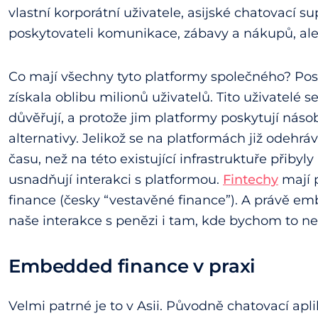
vlastní korporátní uživatele, asijské chatovací s
poskytovateli komunikace, zábavy a nákupů, ale
Co mají všechny tyto platformy společného? Post
získala oblibu milionů uživatelů. Tito uživatelé s
důvěřují, a protože jim platformy poskytují nás
alternativy. Jelikož se na platformách již odehrá
času, než na této existující infrastruktuře přibyly
usnadňují interakci s platformou.
Fintechy
mají 
finance (česky “vestavěné finance”). A právě 
naše interakce s penězi i tam, kde bychom to ne
Embedded finance v praxi
Velmi patrné je to v Asii. Původně chatovací a