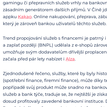
gamingu či přepravních služeb vrhly na bankovni
zásadním generátorem dalších příjmů. V Číně jd
appku
Kakao
. Online nakupování, přeprava, zába
který je zároveň bankou uživatelů těchto služeb.
Trend propojování služeb s financemi je patrný i
a zaplať později (BNPL) udělala z e-shopů zárove
umožňuje svým dodavatelům dřívější proplacení
začala před pár lety nabízet i
Alza
.
Zjednodušeně řečeno, služby, které by byly his
(spotřební finance, firemní finance), může díky
popřípadě svůj produkt může snadno na bankovní
služeb a bank týče, traduje se, že nejtěžší je zís
dosud profitovaly zavedené bankovní instituce.