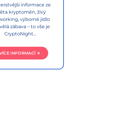
erstvější informace ze
ěta kryptoměn, živý
working, výborné jídlo
vělá zábava – to vše je
CryptoNight…
VÍCE INFORMACÍ