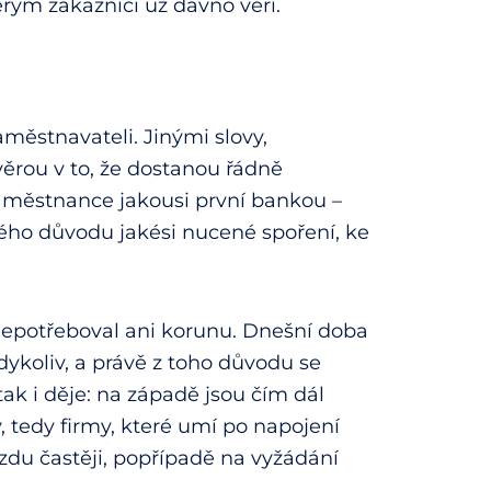
erým zákazníci už dávno věří.
městnavateli. Jinými slovy,
ěrou v to, že dostanou řádně
aměstnance jakousi první bankou –
ho důvodu jakési nucené spoření, ke
epotřeboval ani korunu. Dnešní doba
koliv, a právě z toho důvodu se
ak i děje: na západě jsou čím dál
 tedy firmy, které umí po napojení
u častěji, popřípadě na vyžádání