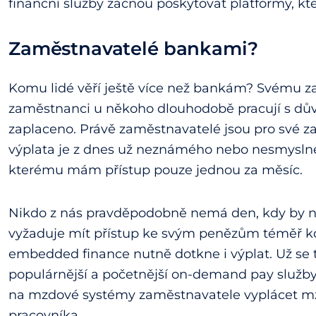
finanční služby začnou poskytovat platformy, kt
Zaměstnavatelé bankami?
Komu lidé věří ještě více než bankám? Svému za
zaměstnanci u někoho dlouhodobě pracují s dův
zaplaceno. Právě zaměstnavatelé jsou pro své z
výplata je z dnes už neznámého nebo nesmyslné
kterému mám přístup pouze jednou za měsíc.
Nikdo z nás pravděpodobně nemá den, kdy by n
vyžaduje mít přístup ke svým penězům téměř kdy
embedded finance nutně dotkne i výplat. Už se t
populárnější a početnější on-demand pay služby,
na mzdové systémy zaměstnavatele vyplácet mzd
pracovníka.