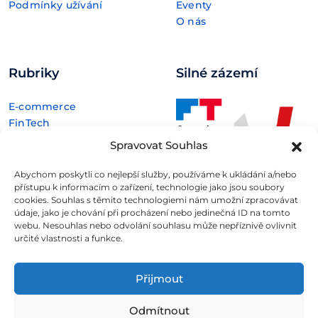
Podmínky užívání
Eventy
O nás
Rubriky
Silné zázemí
E-commerce
FinTech
Kryptoměny
Spravovat Souhlas
Rozhovory
Technologie
Abychom poskytli co nejlepší služby, používáme k ukládání a/nebo
přístupu k informacím o zařízení, technologie jako jsou soubory
cookies. Souhlas s těmito technologiemi nám umožní zpracovávat
údaje, jako je chování při procházení nebo jedinečná ID na tomto
webu. Nesouhlas nebo odvolání souhlasu může nepříznivě ovlivnit
určité vlastnosti a funkce.
Fintree s.r.o. , IČO: 11932741 , Nové sady 988/2, Staré Brno,
602 00 Brno
Přijmout
Všechny informace uveřejněné na webovém
Odmítnout