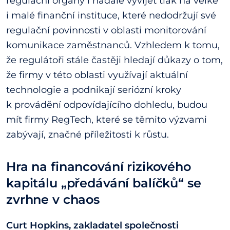
regulační orgány i nadále vyvíjet tlak na velké
i malé finanční instituce, které nedodržují své
regulační povinnosti v oblasti monitorování
komunikace zaměstnanců. Vzhledem k tomu,
že regulátoři stále častěji hledají důkazy o tom,
že firmy v této oblasti využívají aktuální
technologie a podnikají seriózní kroky
k provádění odpovídajícího dohledu, budou
mít firmy RegTech, které se těmito výzvami
zabývají, značné příležitosti k růstu.
Hra na financování rizikového
kapitálu „předávání balíčků“ se
zvrhne v chaos
Curt Hopkins, zakladatel společnosti