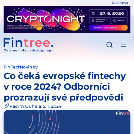
Reklama
IT NA OBSAH
FinTech
Novinky
Co čeká evropské fintechy
v roce 2024? Odborníci
prozrazují své předpovědi
Radim Ouhela
15. 1. 2024