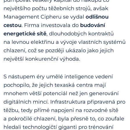
pumpovat veškerý kapitál do nákupu co
největšího počtu těžebních strojů, avšak
Management Cipheru se vydal
odlišnou
cestou
. Firma investovala do
budování
energetické sítě
, dlouhodobých kontraktů
na levnou elektřinu a vývoje vlastních systémů
chlazení, což se později ukázalo jako jejich
největší konkurenční výhoda.
S nástupem éry umělé inteligence vedení
pochopilo, že jejich texaská centra mají
mnohem větší potenciál než jen generování
digitálních mincí. Infrastruktura připravená pro
těžbu, tedy přímé napojení na rozvodné sítě
a pokročilé chlazení, byla přesně to, co zoufale
hledali technologičtí giganti pro trénování