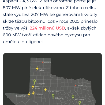
kapacitu 4,3 GW. Z této ohromné porce je již
807 MW plně elektrifikováno. Z tohoto celku
stále využívá 207 MW ke generování likvidity
skrze těžbu bitcoinu, což v roce 2025 přineslo
tržby ve výši
224 milionů USD
, avšak zbylých
600 MW tvoří základ nového byznysu pro
umělou inteligenci.