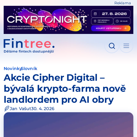
Reklama
IT NA OBSAH
Novinky
Slovník
Akcie Cipher Digital –
bývalá krypto-farma nově
landlordem pro AI obry
Jan Vašut
30. 4. 2026