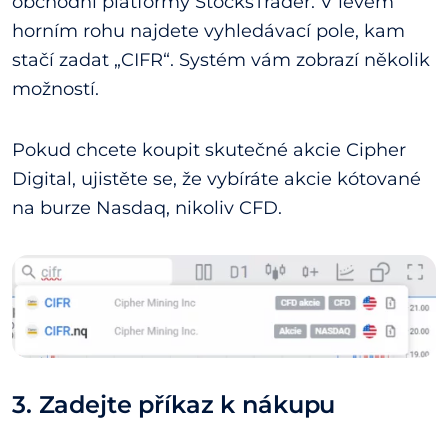
obchodní platformy StocksTrader. V levém
horním rohu najdete vyhledávací pole, kam
stačí zadat „CIFR“. Systém vám zobrazí několik
možností.
Pokud chcete koupit skutečné akcie Cipher
Digital, ujistěte se, že vybíráte akcie kótované
na burze Nasdaq, nikoliv CFD.
3. Zadejte příkaz k nákupu