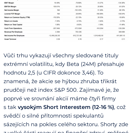
Vůči trhu vykazují všechny sledované tituly
extrémní volatilitu, kdy Beta (24M) přesahuje
hodnotu 2,5 (u CIFR dokonce 3,46). To
znamená, že akcie se hýbou zhruba třikrát
prudčeji než index S&P 500. Zajímavé je, že
poprvé ve srovnání akcií máme čtyři firmy
s tak
vysokým Short Interestem (12-16 %)
, což
svědčí o silné přítomnosti spekulantů
sázejících na pokles celého sektoru. Shorty zde
z velké části reagují na finanční zdraví, měřené