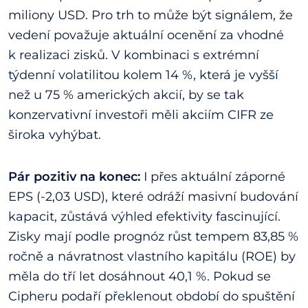
miliony USD. Pro trh to může být signálem, že
vedení považuje aktuální ocenění za vhodné
k realizaci zisků. V kombinaci s extrémní
týdenní volatilitou kolem 14 %, která je vyšší
než u 75 % amerických akcií, by se tak
konzervativní investoři měli akciím CIFR ze
široka vyhýbat.
Pár pozitiv na konec:
I přes aktuální záporné
EPS (-2,03 USD), které odráží masivní budování
kapacit, zůstává výhled efektivity fascinující.
Zisky mají podle prognóz růst tempem 83,85 %
ročně a návratnost vlastního kapitálu (ROE) by
měla do tří let dosáhnout 40,1 %. Pokud se
Cipheru podaří překlenout období do spuštění