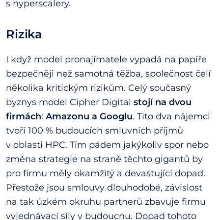
s hyperscalery.
Rizika
I když model pronajímatele vypadá na papíře
bezpečněji než samotná těžba, společnost čelí
několika kritickým rizikům. Celý současný
byznys model Cipher Digital
stojí na dvou
firmách
:
Amazonu a Googlu
. Tito dva nájemci
tvoří 100 % budoucích smluvních příjmů
v oblasti HPC. Tím pádem jakýkoliv spor nebo
změna strategie na straně těchto gigantů by
pro firmu měly okamžitý a devastující dopad.
Přestože jsou smlouvy dlouhodobé, závislost
na tak úzkém okruhu partnerů zbavuje firmu
vyjednávací síly v budoucnu. Dopad tohoto