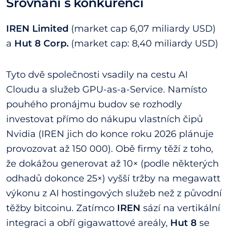
Srovnání s konkurencí
IREN Limited
(market cap 6,07 miliardy USD)
a
Hut 8 Corp.
(market cap: 8,40 miliardy USD)
Tyto dvě společnosti vsadily na cestu AI
Cloudu a služeb GPU-as-a-Service. Namísto
pouhého pronájmu budov se rozhodly
investovat přímo do nákupu vlastních čipů
Nvidia (IREN jich do konce roku 2026 plánuje
provozovat až 150 000). Obě firmy těží z toho,
že dokážou generovat až 10× (podle některých
odhadů dokonce 25×) vyšší tržby na megawatt
výkonu z AI hostingových služeb než z původní
těžby bitcoinu. Zatímco
IREN
sází na vertikální
integraci a obří gigawattové areály,
Hut 8
se