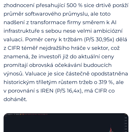
zhodnocení přesahující 500 % sice drtivě poráží
průměr softwarového průmyslu, ale toto
nadšení z transformace firmy směrem k AI
infrastruktuře s sebou nese velmi ambiciózní
valuaci. Poměr ceny k tržbám (P/S 30,95x) dělá
z CIFR téměř nejdražšího hráče v sektor, což
znamená, že investoři již do aktuální ceny
promítají obrovská očekávání budoucích
výnosů. Valuace je sice částečně opodstatněna
historickým tříletým růstem tržeb o 319 %, ale
v porovnání s IREN (P/S 16,4x), má CIFR co
dohánět.