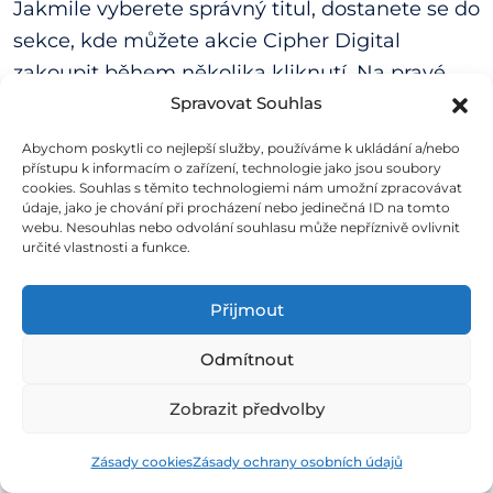
Jakmile vyberete správný titul, dostanete se do
sekce, kde můžete akcie Cipher Digital
zakoupit během několika kliknutí. Na pravé
straně obrazovky uvidíte různé typy
Spravovat Souhlas
obchodních příkazů.
Abychom poskytli co nejlepší služby, používáme k ukládání a/nebo
přístupu k informacím o zařízení, technologie jako jsou soubory
cookies. Souhlas s těmito technologiemi nám umožní zpracovávat
Pro začátečníky je nejjednodušší využít příkaz
údaje, jako je chování při procházení nebo jedinečná ID na tomto
webu. Nesouhlas nebo odvolání souhlasu může nepříznivě ovlivnit
„market“, který umožňuje okamžitý nákup za
určité vlastnosti a funkce.
aktuální tržní cenu během obchodních hodin.
Stačí zadat počet akcií, které chcete koupit,
Přijmout
a potvrdit transakci tlačítkem „Nákup“.
Odmítnout
Zakoupené akcie se během chvíle zobrazí ve
Zobrazit předvolby
vašem portfoliu a můžete sledovat jejich vývoj.
Zásady cookies
Zásady ochrany osobních údajů