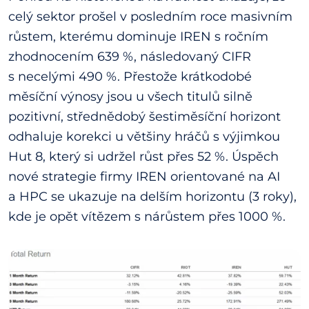
celý sektor prošel v posledním roce masivním
růstem, kterému dominuje IREN s ročním
zhodnocením 639 %, následovaný CIFR
s necelými 490 %. Přestože krátkodobé
měsíční výnosy jsou u všech titulů silně
pozitivní, střednědobý šestiměsíční horizont
odhaluje korekci u většiny hráčů s výjimkou
Hut 8, který si udržel růst přes 52 %. Úspěch
nové strategie firmy IREN orientované na AI
a HPC se ukazuje na delším horizontu (3 roky),
kde je opět vítězem s nárůstem přes 1000 %.