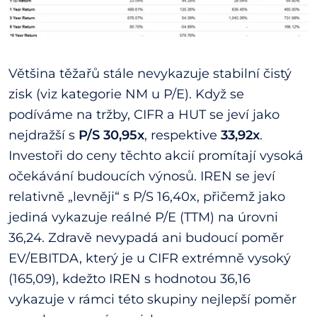
Většina těžařů stále nevykazuje stabilní čistý
zisk (viz kategorie NM u P/E). Když se
podíváme na tržby, CIFR a HUT se jeví jako
nejdražší s
P/S 30,95x
, respektive
33,92x
.
Investoři do ceny těchto akcií promítají vysoká
očekávání budoucích výnosů. IREN se jeví
relativně „levněji“ s P/S 16,40x, přičemž jako
jediná vykazuje reálné P/E (TTM) na úrovni
36,24. Zdravě nevypadá ani budoucí poměr
EV/EBITDA, který je u CIFR extrémně vysoký
(165,09), kdežto IREN s hodnotou 36,16
vykazuje v rámci této skupiny nejlepší poměr