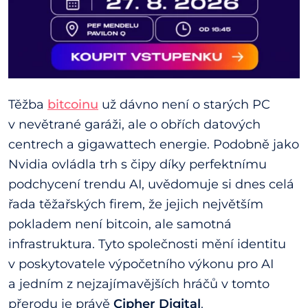
Těžba
bitcoinu
už dávno není o starých PC
v nevětrané garáži, ale o obřích datových
centrech a gigawattech energie. Podobně jako
Nvidia ovládla trh s čipy díky perfektnímu
podchycení trendu AI, uvědomuje si dnes celá
řada těžařských firem, že jejich největším
pokladem není bitcoin, ale samotná
infrastruktura. Tyto společnosti mění identitu
v poskytovatele výpočetního výkonu pro AI
a jedním z nejzajímavějších hráčů v tomto
přerodu je právě
Cipher Digital
.