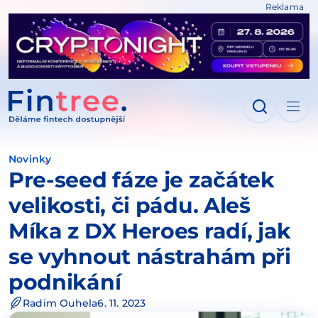
Reklama
IT NA OBSAH
Novinky
Pre-seed fáze je začátek
velikosti, či pádu. Aleš
Míka z DX Heroes radí, jak
se vyhnout nástrahám při
podnikání
Radim Ouhela
6. 11. 2023