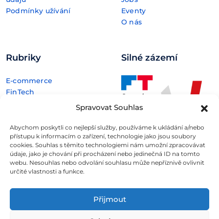
Podmínky užívání
Eventy
O nás
Rubriky
Silné zázemí
E-commerce
FinTech
Kryptoměny
Spravovat Souhlas
Rozhovory
Technologie
Abychom poskytli co nejlepší služby, používáme k ukládání a/nebo
přístupu k informacím o zařízení, technologie jako jsou soubory
cookies. Souhlas s těmito technologiemi nám umožní zpracovávat
údaje, jako je chování při procházení nebo jedinečná ID na tomto
webu. Nesouhlas nebo odvolání souhlasu může nepříznivě ovlivnit
určité vlastnosti a funkce.
Fintree s.r.o. , IČO: 11932741 , Nové sady 988/2, Staré Brno,
602 00 Brno
Přijmout
Všechny informace uveřejněné na webovém