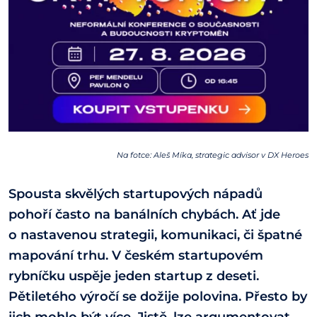
Na fotce: Aleš Míka, strategic advisor v DX Heroes
Spousta skvělých startupových nápadů
pohoří často na banálních chybách. Ať jde
o nastavenou strategii, komunikaci, či špatné
mapování trhu. V českém startupovém
rybníčku uspěje jeden startup z deseti.
Pětiletého výročí se dožije polovina. Přesto by
jich mohlo být více. Jistě, lze argumentovat,