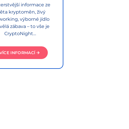
erstvější informace ze
ěta kryptoměn, živý
working, výborné jídlo
vělá zábava – to vše je
CryptoNight…
VÍCE INFORMACÍ