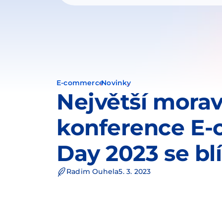
E-commerce
Novinky
Největší mora
konference E
Day 2023 se blí
Radim Ouhela
5. 3. 2023