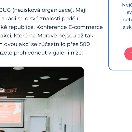
Nejč
GUG (nezisková organizace). Mají
sv
 rádi se o své znalosti podělí
net
České republice. Konference E-commerce
a sk
u akci, které na Moravě nejsou až tak
ch dvou akcí se zúčastnilo přes 500
žete prohlédnout v galerii níže.