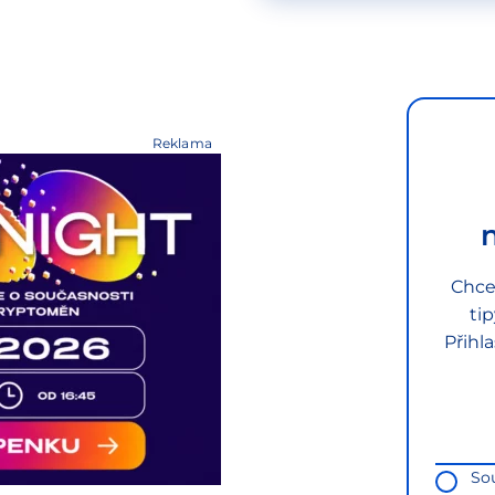
Reklama
Chce
ti
Přihl
So