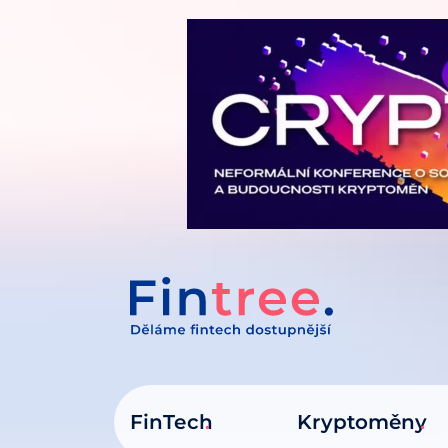
IT NA OBSAH
FinTech
Kryptoměny