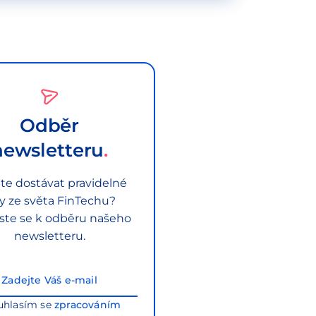
Odběr
newsletteru
te dostávat pravidelné
py ze světa FinTechu?
aste se k odběru našeho
newsletteru.
uhlasím se
zpracováním