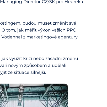
je Managing Director CZ/SK pro Heureka
rketingem, budou muset změnit své
. O tom, jak měřit výkon vašich PPC
j Vodehnal z marketingové agentury
jak využít krizi nebo zásadní změnu
ívali novým způsobem a udělali
t ze situace silnější.