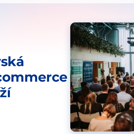
vská
-commerce
ží