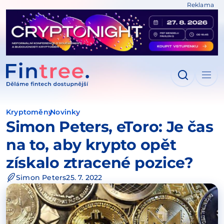
Reklama
IT NA OBSAH
Kryptoměny
Novinky
Simon Peters, eToro: Je čas
na to, aby krypto opět
získalo ztracené pozice?
Simon Peters
25. 7. 2022