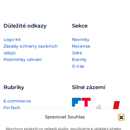
Důležité odkazy
Sekce
Logo kit
Novinky
Zásady ochrany osobních
Recenze
údajů
Jobs
Podmínky užívání
Eventy
O nás
Rubriky
Silné zázemí
E-commerce
FinTech
Kryptoměny
Spravovat Souhlas
Rozhovory
Technologie
Abychom poskytli co nejlepší služby, používáme k ukládání a/nebo