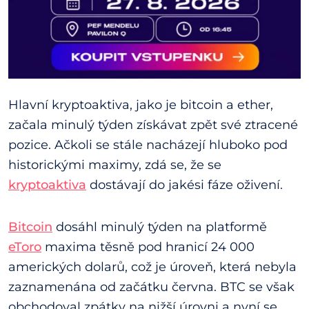
Hlavní kryptoaktiva, jako je bitcoin a ether,
začala minulý týden získávat zpět své ztracené
pozice. Ačkoli se stále nacházejí hluboko pod
historickými maximy, zdá se, že se
kryptoaktiva
dostávají do jakési fáze oživení.
Bitcoin
dosáhl minulý týden na platformě
eToro
maxima těsně pod hranicí 24 000
amerických dolarů, což je úroveň, která nebyla
zaznamenána od začátku června. BTC se však
obchodoval zpátky na nižší úrovni a nyní se