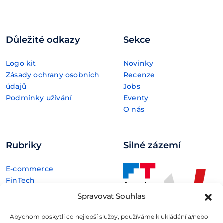
Důležité odkazy
Sekce
Logo kit
Novinky
Zásady ochrany osobních
Recenze
údajů
Jobs
Podmínky užívání
Eventy
O nás
Rubriky
Silné zázemí
E-commerce
FinTech
Kryptoměny
Spravovat Souhlas
Rozhovory
Technologie
Abychom poskytli co nejlepší služby, používáme k ukládání a/nebo