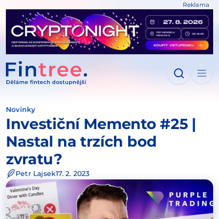
Reklama
IT NA OBSAH
Novinky
Investiční Memento #25 |
Nastal na trzích bod
zvratu?
Petr Lajsek
17. 2. 2023