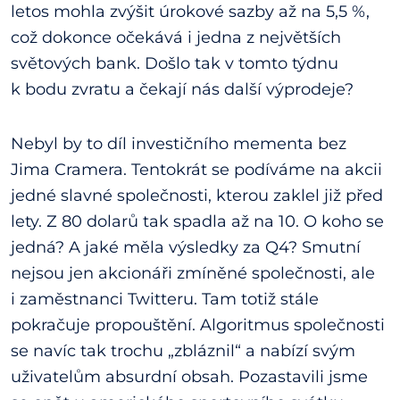
letos mohla zvýšit úrokové sazby až na 5,5 %,
což dokonce očekává i jedna z největších
světových bank. Došlo tak v tomto týdnu
k bodu zvratu a čekají nás další výprodeje?
Nebyl by to díl investičního mementa bez
Jima Cramera. Tentokrát se podíváme na akcii
jedné slavné společnosti, kterou zaklel již před
lety. Z 80 dolarů tak spadla až na 10. O koho se
jedná? A jaké měla výsledky za Q4? Smutní
nejsou jen akcionáři zmíněné společnosti, ale
i zaměstnanci Twitteru. Tam totiž stále
pokračuje propouštění. Algoritmus společnosti
se navíc tak trochu „zbláznil“ a nabízí svým
uživatelům absurdní obsah. Pozastavili jsme