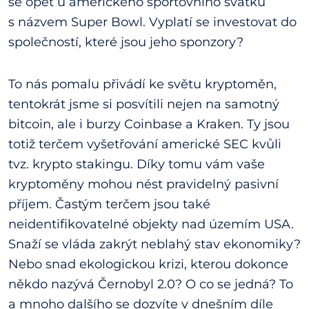
se opět u amerického sportovního svátku
s názvem Super Bowl. Vyplatí se investovat do
společností, které jsou jeho sponzory?
To nás pomalu přivádí ke světu kryptoměn,
tentokrát jsme si posvítili nejen na samotný
bitcoin, ale i burzy Coinbase a Kraken. Ty jsou
totiž terčem vyšetřování americké SEC kvůli
tvz. krypto stakingu. Díky tomu vám vaše
kryptoměny mohou nést pravidelný pasivní
příjem. Častým terčem jsou také
neidentifikovatelné objekty nad územím USA.
Snaží se vláda zakrýt neblahý stav ekonomiky?
Nebo snad ekologickou krizi, kterou dokonce
někdo nazývá Černobyl 2.0? O co se jedná? To
a mnoho dalšího se dozvíte v dnešním díle