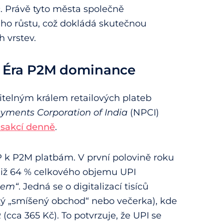
c. Právě tyto města společně
ého růstu, což dokládá skutečnou
h vrstev.
 – Éra P2M dominance
itelným králem retailových plateb
yments Corporation of India
(NPCI)
ansakcí denně
.
k P2M platbám. V první polovině roku
již 64 % celkového objemu UPI
tem“
. Jedná se o digitalizací tisíců
ký „smíšený obchod“ nebo večerka), kde
cca 365 Kč). To potvrzuje, že UPI se