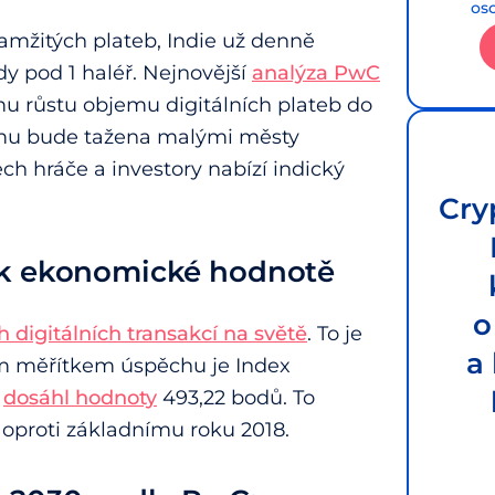
os
amžitých plateb, Indie už denně
dy pod 1 haléř. Nejnovější
analýza PwC
u růstu objemu digitálních plateb do
omu bude tažena malými městy
h hráče a investory nabízí indický
Cry
 k ekonomické hodnotě
o
 digitálních transakcí na světě
. To je
a
ím měřítkem úspěchu je Index
5
dosáhl hodnoty
493,22 bodů. To
 oproti základnímu roku 2018.