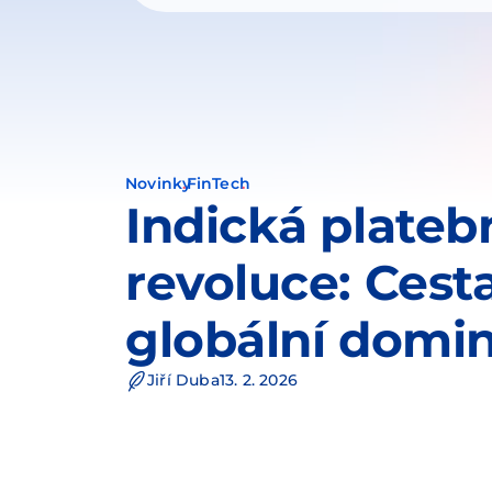
Novinky
FinTech
Indická plateb
revoluce: Cest
globální domi
Jiří Duba
13. 2. 2026