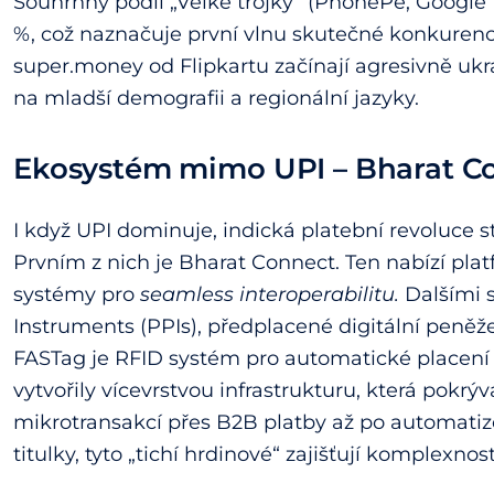
Souhrnný podíl „Velké trojky“ (PhonePe, Google 
%, což naznačuje první vlnu skutečné konkurenc
super.money od Flipkartu začínají agresivně uk
na mladší demografii a regionální jazyky.
Ekosystém mimo UPI – Bharat Co
I když UPI dominuje, indická platební revoluce 
Prvním z nich je Bharat Connect. Ten nabízí plat
systémy pro
seamless interoperabilitu.
Dalšími 
Instruments (PPIs), předplacené digitální peně
FASTag je RFID systém pro automatické placení
vytvořily vícevrstvou infrastrukturu, která pokrý
mikrotransakcí přes B2B platby až po automatiz
titulky, tyto „tichí hrdinové“ zajišťují komplexn