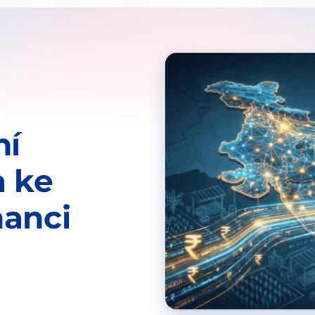
ní
a ke
nanci