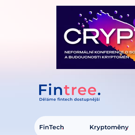
IT NA OBSAH
FinTech
Kryptoměny