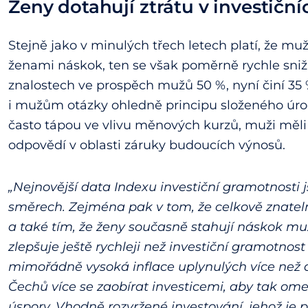
Ženy dotahují ztrátu v investičn
Stejně jako v minulých třech letech platí, že muž
ženami náskok, ten se však poměrně rychle snižuj
znalostech ve prospěch mužů 50 %, nyní činí 35
i mužům otázky ohledně principu složeného úroč
často tápou ve vlivu měnových kurzů, muži měl
odpovědí v oblasti záruky budoucích výnosů.
„Nejnovější data Indexu investiční gramotnosti j
směrech. Zejména pak v tom, že celkově znatel
a také tím, že ženy současně stahují náskok muž
zlepšuje ještě rychleji než investiční gramotn
mimořádně vysoká inflace uplynulých více než d
Čechů více se zaobírat investicemi, aby tak omez
úspory. Vhodně rozvržené investování, jehož je 