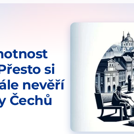
motnost
Přesto si
tále nevěří
ny Čechů