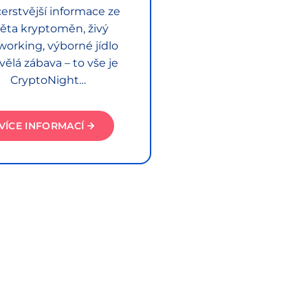
erstvější informace ze
ěta kryptoměn, živý
working, výborné jídlo
vělá zábava – to vše je
CryptoNight…
VÍCE INFORMACÍ