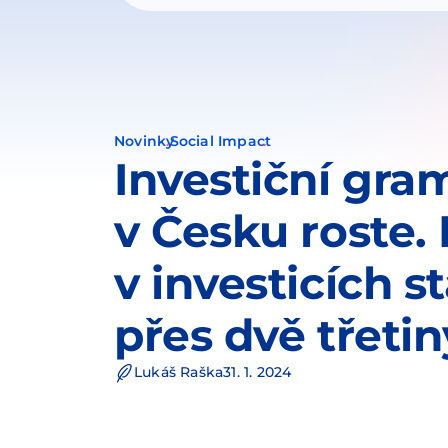
Novinky
Social Impact
Investiční gra
v Česku roste. 
v investicích s
přes dvě třeti
Lukáš Raška
31. 1. 2024