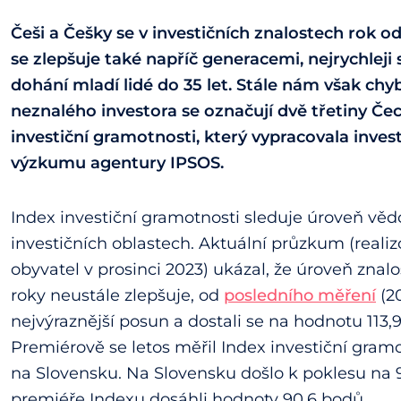
Češi a Češky se v investičních znalostech rok od
se zlepšuje také napříč generacemi, nejrychleji
dohání mladí lidé do 35 let. Stále nám však chy
neznalého investora se označují dvě třetiny Če
investiční gramotnosti, který vypracovala inves
výzkumu agentury IPSOS.
Index investiční gramotnosti sleduje úroveň vě
investičních oblastech. Aktuální průzkum (reali
obyvatel v prosinci 2023) ukázal, že úroveň znalos
roky neustále zlepšuje, od
posledního měření
(20
nejvýraznější posun a dostali se na hodnotu 113,
Premiérově se letos měřil Index investiční gram
na Slovensku. Na Slovensku došlo k poklesu na 9
premiéře Indexu dosáhli hodnoty 90,6 bodů.