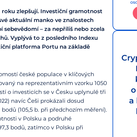
os
 roku zlepšují. Investiční gramotnost
 své aktuální manko ve znalostech
bí sebevědomí – za nepříliš nebo zcela
chů. Vyplývá to z posledního Indexu
tiční platforma Portu na základě
Cry
domostí české populace v klíčových
zovaný na reprezentativním vzorku 1050
o
tí o investicích se v Česku uplynulé tři
a
22) navíc Češi prokázali dosud
9 bodů (105,5 b. při předchozím měření).
otnosti v Polsku a podruhé
7,3 bodů, zatímco v Polsku při