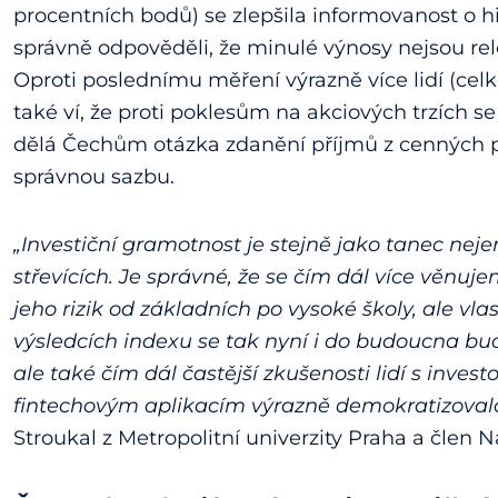
procentních bodů) se zlepšila informovanost o h
správně odpověděli, že minulé výnosy nejsou re
Oproti poslednímu měření výrazně více lidí (celkem
také ví, že proti poklesům na akciových trzích se
dělá Čechům otázka zdanění příjmů z cenných p
správnou sazbu.
„Investiční gramotnost je stejně jako tanec neje
střevících. Je správné, že se čím dál více věnuj
jeho rizik od základních po vysoké školy, ale vl
výsledcích indexu se tak nyní i do budoucna bu
ale také čím dál častější zkušenosti lidí s inve
fintechovým aplikacím výrazně demokratizovalo
Stroukal z Metropolitní univerzity Praha a člen 