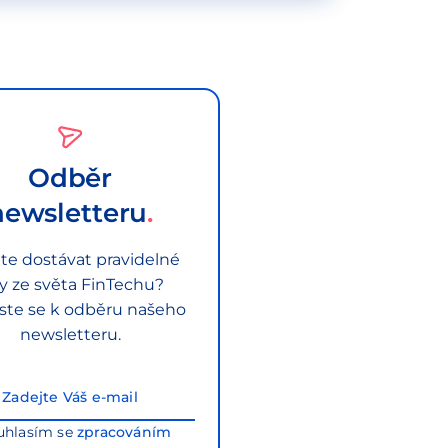
Odběr
newsletteru
te dostávat pravidelné
py ze světa FinTechu?
aste se k odběru našeho
newsletteru.
uhlasím se
zpracováním