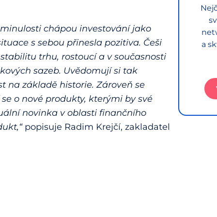
Nejč
sv
 minulosti chápou investování jako
net
ituace s sebou přinesla pozitiva. Češi
a sk
stabilitu trhu, rostoucí a v současnosti
 úrokových sazeb. Uvědomují si tak
t na základě historie. Zároveň se
í se o nové produkty, kterými by své
ktuální novinka v oblasti finančního
dukt,“
popisuje Radim Krejčí, zakladatel