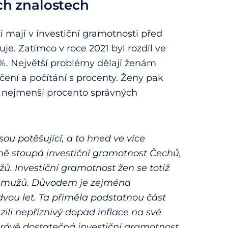
ích znalostech
i mají v investiční gramotnosti před
e. Zatímco v roce 2021 byl rozdíl ve
 %. Největší problémy dělají ženám
ení a počítání s procenty. Ženy pak
i nejmenší procento správných
sou potěšující, a to hned ve více
ně stoupá investiční gramotnost Čechů,
ů. Investiční gramotnost žen se totiž
ost mužů. Důvodem je zejména
vou let. Ta přiměla podstatnou část
ili nepříznivý dopad inflace na své
právě dostatečná investiční gramotnost