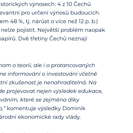
istorických výnosech: 4 z 10 Čechů
levantní pro určení výnosů budoucích.
 48 %, tj. nárůst o více než 12 p. b.)
 nelze pojistit. Největší problém naopak
apírů. Dvě třetiny Čechů neznají
nom o teorii, ale i o protancovaných
eme informování o investování včetně
astní zkušenost je nenahraditelná. Na
de projevovat nejen výsledek edukace,
stováním, které se zejména díky
,“
komentuje výsledky Dominik
Národní ekonomické rady vlády.