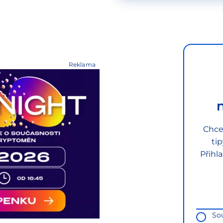
Reklama
Chce
ti
Přihl
So